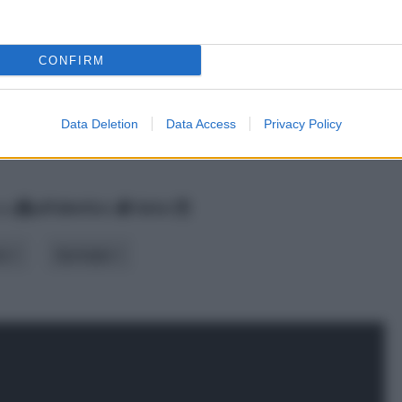
CONFIRM
Data Deletion
Data Access
Privacy Policy
za
alfabetico
data
ma
tipologia