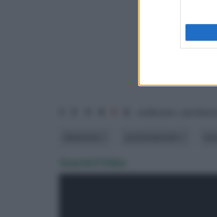
1
2
3
4
5
6
ordina per: pertinen
dimensioni
posizionamento
te
Guarda il Video