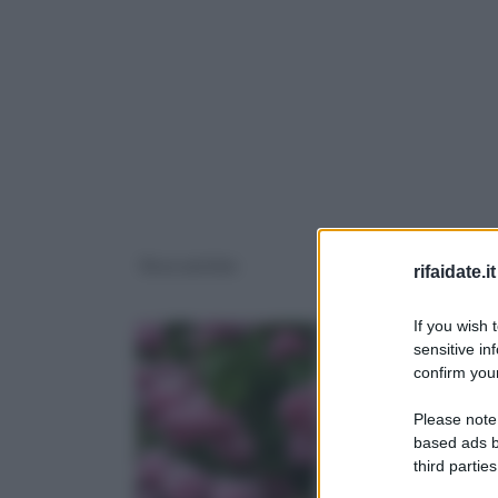
Rose antiche
Sempreverdi
rifaidate.it
If you wish 
sensitive in
confirm your
Please note
based ads b
third parties