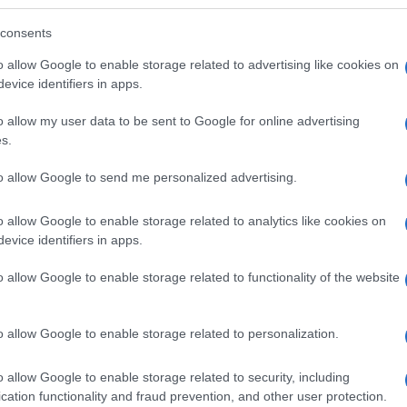
consents
o allow Google to enable storage related to advertising like cookies on
evice identifiers in apps.
o allow my user data to be sent to Google for online advertising
s.
Vorreste che il vostro
I tutori per piante
to allow Google to send me personalized advertising.
terrazzo fosse fiorito e
rappresentano uno
 le
particolare anche in
strumento assolutamente
o allow Google to enable storage related to analytics like cookies on
le
autunno? Leggete i nostri
interessante nel modo
evice identifiers in apps.
nale.
consigli e non ne rimarrete
della botanica e
delusi!
o allow Google to enable storage related to functionality of the website
o allow Google to enable storage related to personalization.
o allow Google to enable storage related to security, including
cation functionality and fraud prevention, and other user protection.