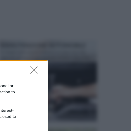
MANUTENZIONE AUTOMOBILE
In tempi come questi, il fai da te è una cosa che
aggrada sempre di piu, quando si tratta della prop...
sonal or
ection to
nterest-
closed to