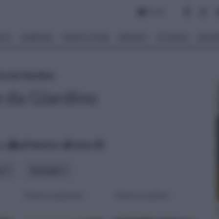
Forum
NTO
GIARDINO
PIANTE E FIORI
IMPIANTI
ATTREZZI
MATERI
te da Giardino
e da Giardino
za
alfabetico
data
ma
tipologia
Piante rampicanti
Piante ricadenti