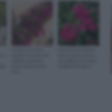
Le piante i cui steli si
L’heuchera è una pianta
o un
spargono sul suolo sono
erbacea di tipo perenne
chiamate rampicanti;
disponibile in una varietà
glio,
questi steli sono fusti
strabiliante di colori e
strisc