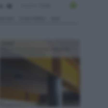
ALI EDILI
ECOSOSTENIBILE
VIDEO
TRAVI
Il fai da te non consiste solo nell' occuparsi del
confezionamento di piccoli og...