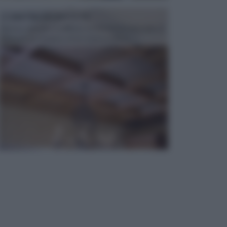
CONTROSOFFITTI
Spesso, quando si edifica o si ristruttura una casa, si
opta per la creazione di un controsoffitto. ...