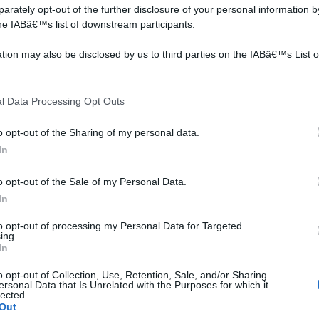
rately opt-out of the further disclosure of your personal information by
the IABâ€™s list of downstream participants.
se è
Un tempo i contadini
Le siepi da giardino
aravano il loro
possono essere di vario
tion may also be disclosed by us to third parties on the IABâ€™s List o
appezzamento di terreno
tipo, dai semplici cespugli
articipants that may further disclose it to other third parties.
fre
lasciando indisturbate le
a fogliame, da piante arbus
piante che cr
 that this website/app uses one or more Google services and may gath
l Data Processing Opt Outs
including but not limited to your visit or usage behaviour. You may click 
 to Google and its third-party tags to use your data for below specifi
o opt-out of the Sharing of my personal data.
ogle consent section.
In
 HUO Telo Ombreggiante per Serra&#160; Panno
Piante Sunblock Shade Cloth&#160; UV Net A
o opt-out of the Sale of my Personal Data.
 Resistente al 50% Tasso di Ombreggiatura (Size : 4
In
 Amazon a: 58,05€
to opt-out of processing my Personal Data for Targeted
ing.
In
o opt-out of Collection, Use, Retention, Sale, and/or Sharing
ne
Terrazzo autunnale
Tutori per piante
ersonal Data that Is Unrelated with the Purposes for which it
e
lected.
Out