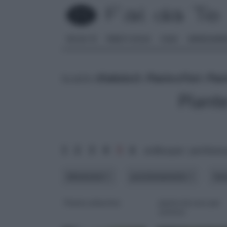
FAI DA TE
PARETI SOLAI
CASA
ARREDAME
tu sei in :
rifaidate.it
»
Piante e Fiori
»
Pian
Piant
1
2
3
4
5
6
ordina per: pertinen
dimensioni
posizionamento
te
Piante arbustive
piante da vaso per
esterno