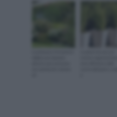
La primavera è il momento
Le piante da vaso per
migliore per piantare
esterno rappresentan
arbusti e per assicurare
must all’interno delle
uno spettacolo colorato
nostre abitazioni, o me
ed
p