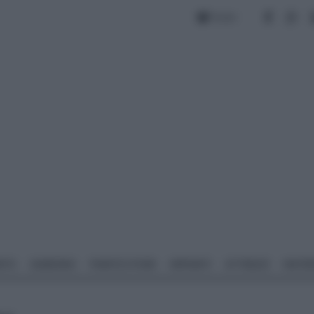
Forum
NTO
GIARDINO
PIANTE E FIORI
IMPIANTI
ATTREZZI
MATERI