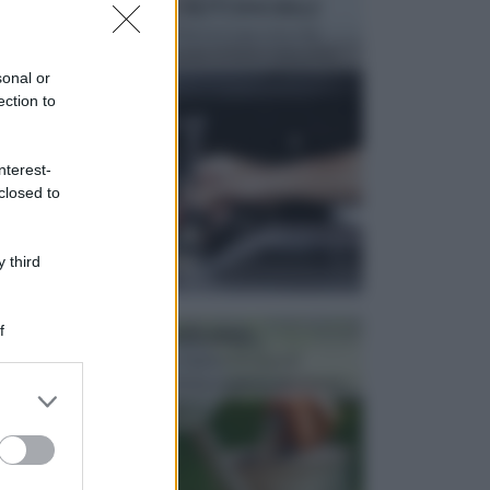
MANUTENZIONE AUTOMOBILE
In tempi come questi, il fai da te è una cosa che
aggrada sempre di piu, quando si tratta della prop...
sonal or
ection to
nterest-
closed to
 third
f
ATTREZZI DA GIARDINO
Picconi, rastrelli e vanghe: Tutti e tre questi
elementi sono indicati per la lavorazione del terren...
er and store
to grant or
ed purposes