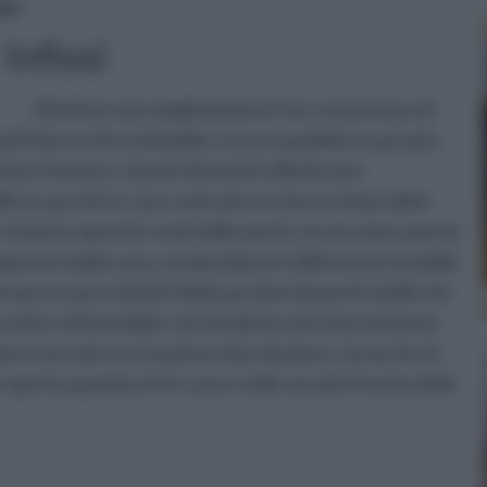
ssi
Infissi
Gli infissi sono degli elementi che consentono di
 all’interno di un immobile, sia esso pubblico o privato.
rtoni e finestre. Questi elementi edili devono
icio, perché in caso contrario, lo stesso rimarrebbe
i sistemi coprenti creati dalle pareti, ma siccome queste
apertura della casa, rendendola un edificio inaccessibile
possono essere definiti delle porzioni di pareti mobili che
dere all’immobile e di chiuderlo a fini di protezione.
olgono non solo una funzione di protezione, ma anche di
 aperte quando si è in casa e nelle ore più fresche della