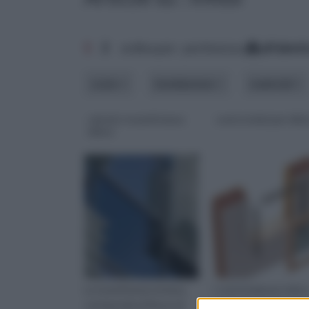
1
2
ordina per: pertinenza
alfabet
costo
installazione
materiali
calcolo trasmittanza
controtelai per infis
infissi
La trasmittanza termica,
I controtelai per infissi
corrisponde al flusso di
sono una voce di spes