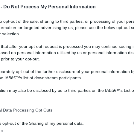
o
lavorazione dei polimeri,
sul mondo esterno. Da
 -
Do Not Process My Personal Information
a no
hanno permesso di
essi passano luce, calore
ottenere dei prof
to opt-out of the sale, sharing to third parties, or processing of your per
formation for targeted advertising by us, please use the below opt-out s
 selection.
 that after your opt-out request is processed you may continue seeing i
ased on personal information utilized by us or personal information dis
 prior to your opt-out.
rately opt-out of the further disclosure of your personal information by
the IABâ€™s list of downstream participants.
tion may also be disclosed by us to third parties on the IABâ€™s List o
articipants that may further disclose it to other third parties.
 that this website/app uses one or more Google services and may gath
l Data Processing Opt Outs
including but not limited to your visit or usage behaviour. You may click 
 to Google and its third-party tags to use your data for below specifi
o opt-out of the Sharing of my personal data.
ogle consent section.
In