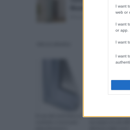
I want t
Binario
Prezzo:
in offerta
web or d
(Risparmi 81€)
I want t
or app.
I want t
Infissi in alluminio
infissi in bronzo
I want t
authenti
Se uno dei vostri infissi va
Gli infissi in bronzo so
sostituito, è necessario
da sempre tra i più diff
prima rimuovere e
all’interno delle nostre