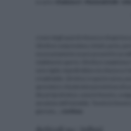
tu sei in :
rifaidate.it
»
Materiali Edili
»
Infi
creare degli spazi di chiusura e di apertura
Gli infissi comprendono, infatti, porte, po
necessariamente essere presenti in un edif
stabilmente aperto. Gli infissi completano 
sono rigide, impedirebbero la chiusura o l’
e inabitabile. Gli infissi, in questo senso, 
aprendosi e chiudendosi permettono di acce
Alcuni tipi di infissi, come le finestre, sv
aerazione dell’immobile. Tenete le finestre
giornata,
... continua
Articoli su : Infissi