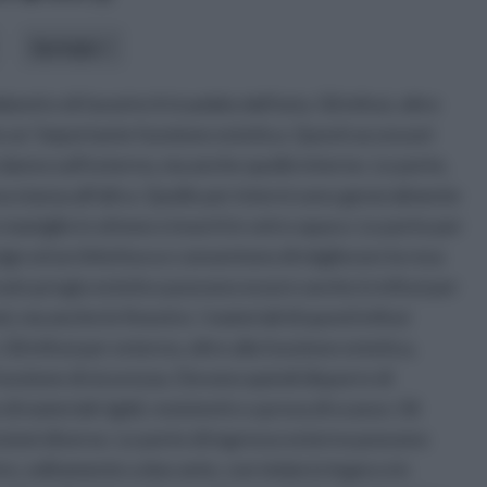
tipologia
nti e di favorire il ricambio dell’aria. Gli infissi, oltre
he un ‘importante funzione estetica. Questi accessori
 danno sull’esterno, ma anche quelle interne. Le porte,
 stanza all’altra. Quelle per interni sono generalmente
 maniglie in ottone e inserti in vetro opaco. Le porte per
esign ed architettura e consentono di migliorare la resa
vato pregio estetico possono essere anche in infissi per
i, ma anche le finestre. I materiali di questi infissi
Gli infissi per esterno, oltre alla funzione estetica,
nzione di sicurezza. Devono quindi disporre di
materiali rigidi, resistenti e a prova di scasso. Gli
sioni diverse. Le porte di ingresso esterno possono
e, solitamente a due ante, con telaio in legno o in