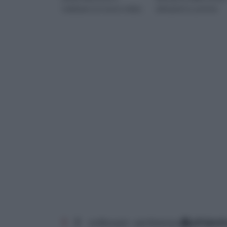
realizzare un nuovo telaio.
abitazioni e, potrem
1
2
ordina per: pertinenza
alfabet