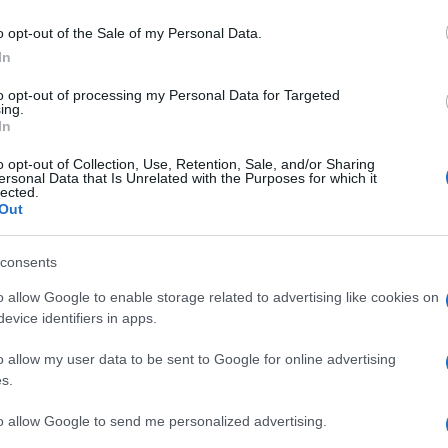
infissi esterni in legno
Infissi fai da te
a
o opt-out of the Sale of my Personal Data.
In
to opt-out of processing my Personal Data for Targeted
ing.
In
o opt-out of Collection, Use, Retention, Sale, and/or Sharing
ersonal Data that Is Unrelated with the Purposes for which it
lected.
Out
to
La scelta degli infissi
Se avete deciso di
consents
esterni, è vincolata ad una
aggiungere una finestra
o allow Google to enable storage related to advertising like cookies on
i per
serie di fattori molto
nella vostra abitazione,
evice identifiers in apps.
a di
importanti, che interessa
sarà necessario prima di
tutto c
o allow my user data to be sent to Google for online advertising
s.
to allow Google to send me personalized advertising.
a Scorrevole in Vetro Satinato Temperato con