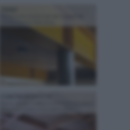
TRAVI
Il fai da te non consiste solo nell' occuparsi del
confezionamento di piccoli og...
CONTROSOFFITTI
Spesso, quando si edifica o si ristruttura una casa, si
opta per la creazione di un controsoffitto. ...