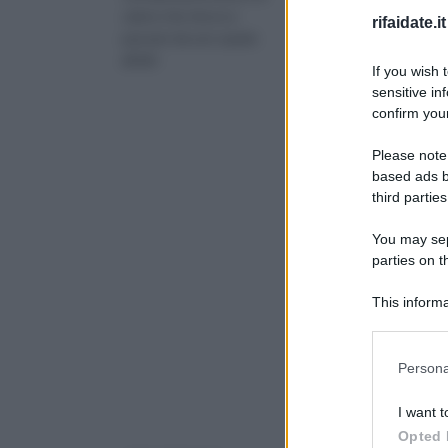
calore che riesce a
importante nell’ambit
rifaidate.it
passare da uno spazio
della realizzazione dell
all’altr
If you wish 
sensitive in
confirm your
Please note
based ads b
third parties
You may sepa
parties on 
This informa
Downstream P
Please note
Persona
information 
deny consent
I want t
in below Go
Opted 