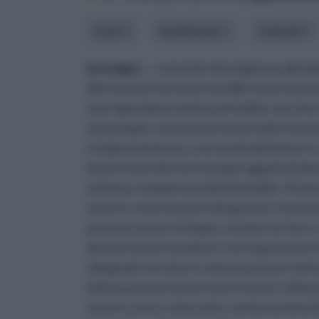
costo
installazione
materiali
prosegui ...
, consente di ossigenare gli ambie
alle funzioni tecniche ed edili, hanno anc
non riguardano solo le parti della casa che
ad esempio, consentono di accedere da una
in legno massiccio, con eventuali finiture e
interni sono dei veri e propri oggetti di d
estetica complessiva dell’immobile. Di ele
esterni, come le porte di ingresso o i porton
possono essere in legno, acciaio o in ferro. 
devono anche assolvere a un’importante fu
adeguate serrature e devono essere fatte di 
infissi possono anche avere forme e dimen
essere a una o a due ante, mentre le finestr