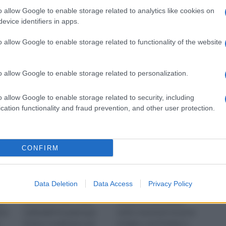
o allow Google to enable storage related to analytics like cookies on
 su Amazon a: 179,95€
evice identifiers in apps.
o allow Google to enable storage related to functionality of the website
o allow Google to enable storage related to personalization.
Infissi in ferro
Infissi legno
o allow Google to enable storage related to security, including
cation functionality and fraud prevention, and other user protection.
CONFIRM
Data Deletion
Data Access
Privacy Policy
no
Gli infissi in ferro sono
Anche se sono infissi
usi
realizzabili di qualunque
molto resistenti, le porte
forma e si adattano per
in legno, con il tempo e