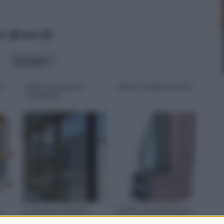
ico
data
tipologia
si
Infissi a risparmio
Infissi a taglio termico
energetico
Le ricerche condotte
Infissi e serramenti sono
a
nell'ambito della
le aperture di un edificio