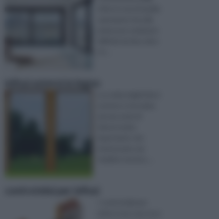
infissi è una di quelle
operazioni che alle
prime può sembrare
difficile da fare oltre
ch ...
infissi esterni in legno
La scelta degli infissi
esterni, è vincolata
ad una serie di
fattori molto
importanti, che
interessano sia
l’ambito tecnico, ...
controtelai per infissi
I controtelai per
infissi sono una voce