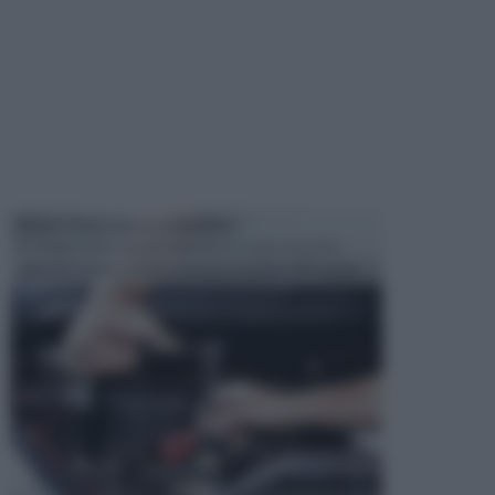
MANUTENZIONE AUTOMOBILE
In tempi come questi, il fai da te è una cosa che
aggrada sempre di piu, quando si tratta della prop...