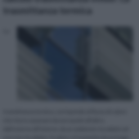
trasmittanza termica
La
trasmittanza termica, corrisponde al flusso di calore
che riesce a passare da uno spazio all’altro,
dall’esterno all’interno, da un ambiente riscaldato ad
uno non riscaldato. Il calore, si trasmette da un luogo