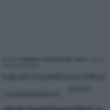
tu sei in :
rifaidate.it
»
Materiali Edili
»
Infissi
» calcolo
trasmittanza infissi
calcolo trasmittanza infissi
altri articoli:
In questa pagina parleremo di :
calcolo trasmittanza infissi: La