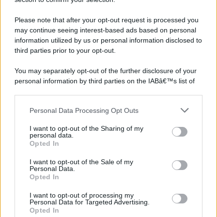
Please note that after your opt-out request is processed you
©2026 - rifaidate.it - p.iva 03338800984
Privacy
Pubblicità
may continue seeing interest-based ads based on personal
information utilized by us or personal information disclosed to
third parties prior to your opt-out.
You may separately opt-out of the further disclosure of your
personal information by third parties on the IABâ€™s list of
downstream participants.
Personal Data Processing Opt Outs
This information may also be disclosed by us to third parties
on the IABâ€™s List of Downstream Participants that may
I want to opt-out of the Sharing of my
further disclose it to other third parties.
personal data.
Opted In
Please note that this website/app uses one or more Google
services and may gather and store information including but
I want to opt-out of the Sale of my
Personal Data.
not limited to your visit or usage behaviour. You may click to
Opted In
grant or deny consent to Google and its third-party tags to
use your data for below specified purposes in below Google
I want to opt-out of processing my
consent section.
Personal Data for Targeted Advertising.
Opted In