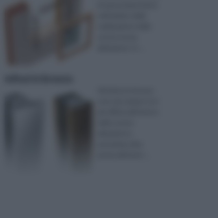
di spesa importante
nell’ambito della
realizzazione della
nostra nuova
abitazione. O, ...
infissi in bronzo
Gli infissi in bronzo
sono da sempre tra i
più diffusi all’interno
delle nostre
abitazioni e,
potremmo dire,
anche all’intern ...