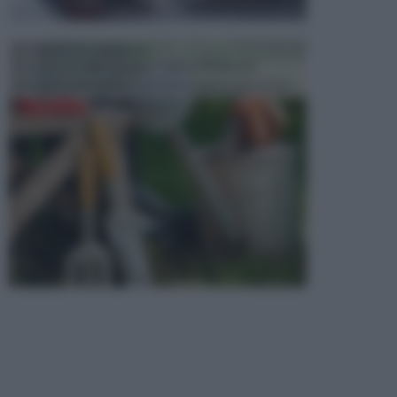
ATTREZZI DA GIARDINO
Picconi, rastrelli e vanghe: Tutti e tre questi
elementi sono indicati per la lavorazione del terren...