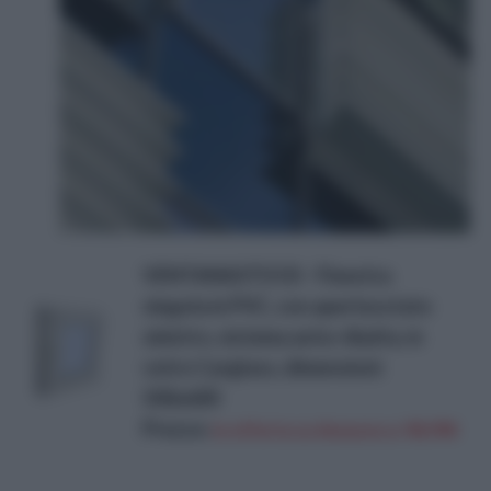
VENTANASTOCK - Finestra
singola in PVC, con apertura lato
sinistro, sistema anta-ribalta, in
vetro Carglass, dimensioni:
500x600
Prezzo:
in offerta su Amazon a: 98,99€