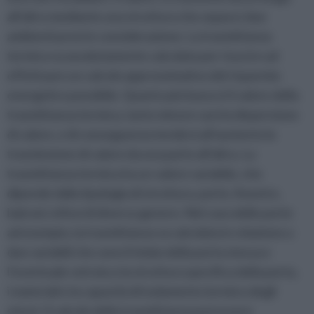
all’altro mediante una struttura che separa i due
ambienti presi in considerazione. La trasmittanza
termica va assolutamente calcolata per riuscire ad
effettuare un calcolo approssimativo del risparmio
energetico possibile. Quanto più basso è il valore della
trasmittanza termica, tanto minore sarà la dispersione
di calore, e di conseguenza tenderà all’aumento la
trasmissione di calore da una parte all’altra. La
trasmittanza termica ha un valore variabile, che
dipende dalla tipologia di struttura, porte, finestre,
balconi, infissi di diverso genere. Nel caso delle porte
ad esempio, la trasmittanza va calcolata in relazione a
due variabili che sono il telaio della porta stessa e
l’eventuale vetrata o la struttura specifica della porta,
i materiali e la capacità di isolamento termico degli
stessi. Il calcolo della trasmittanza può essere