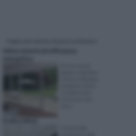
Pagine più visitate di questa settimana
Infissi esterni ed efficienza
energetica
Vi è uno stretto
legame tra gli infissi
esterni e l'efficienza
energetica: infatti,
se isolanti e ben
strutturati, sono
assol ...
Scelta infissi
Il calcolo della
trasmittanza degli