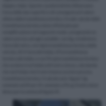
doppio, triplo. Queste caratteristiche influenzano
l’area delle due superfici e di conseguenza il valore
ultimo della trasmittanza termica. Il reale calcolo della
trasmittanza termica viene effettuato per
semplificazione nel seguente modo, assegnando un
valore preciso ad ogni variabile: con Ag, si indicherà,
l’area del vetro, con Ug la trasmittanza termica della
vetrata, Af è l’area del telaio, Uf la trasmittanza
termica del telaio, e con Psi-g la trasmittanza termica
che avviene tra il telaio ed il vetro stesso, calcolando
che sia il telaio che il vetro hanno una loro precisa
trasmittanza termica. Il calcolo sarà: Ag per Ug,
sommato ad Af per Uf, sommato a Psi-g; il tutto viene
diviso per la somma di Ag più Af.