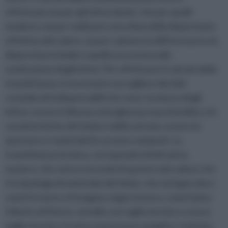
effettuato sia per gli infissi datati, che per quelli
moderni, sia per realizzare una stima della dispersione
effettiva del calore, sia per valutare la differenza tra la
dispersione iniziale e quella successiva alla
sostituzione degli infissi. Per effettuare il calcolo della
trasmittanza, è necessario raccogliere dei dati
considerati indispensabili che sono: la misura degli
infissi, ovvero l’altezza, la lunghezza, la profondità, e le
caratteristiche del telaio e della vetrata, ovvero lo
spessore e i materiali di cui sono composti. La
trasmittanza termica, corrisponde infatti ad un
numero, che varia a seconda di questo solo valore che
è la tipologia di materiale del telaio, che sia legno duro
come il rovere o il mogano, legno tenero, come il pino
l’abete ed il larice, metallo con taglio termico o senza
taglio termico; il vetro, può essere semplice, trattato,