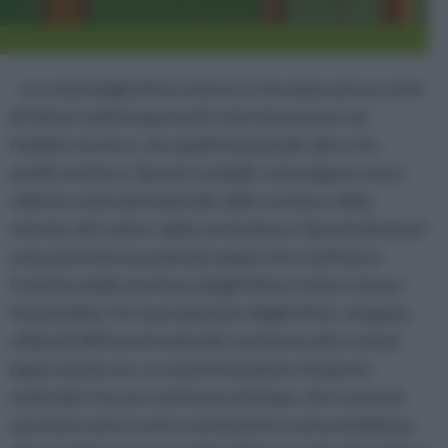
La scelta degli infissi esterni, è vincolata ad una serie
di fattori molto importanti, che interessano sia
l’ambito tecnico, che quello funzionale oltre che
quello estetico. Queste variabili, coinvolgono a loro
volta la scelta dei materiali, delle cerniere, della
vetrata, del colore, della verniciatura. Questi elementi
sono pezzi di un puzzle più ampio che costituisce
l’estetica della struttura degli infissi e la loro stessa
funzionalità. Per la produzione degli infissi, vengono
utilizzati differenti materiali, ma il prescelto resta il
legno massiccio. La caratterizzazione di questo
materiale è la sua resistenza al tempo, che va poi ad
associarsi ad un costo conveniente e ad una bellezza