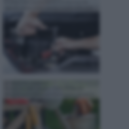
In tempi come questi, il fai da te è una cosa che
aggrada sempre di piu, quando si tratta della prop...
ATTREZZI DA GIARDINO
Picconi, rastrelli e vanghe: Tutti e tre questi
elementi sono indicati per la lavorazione del terren...