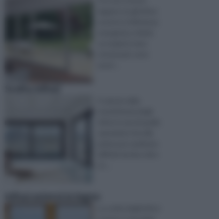
Vi è uno stretto
legame tra gli infissi
esterni e l'efficienza
energetica: infatti,
se isolanti e ben
strutturati, sono
assol ...
Scelta infissi
Il calcolo della
trasmittanza degli
infissi è una di quelle
operazioni che alle
prime può sembrare
difficile da fare oltre
ch ...
infissi esterni in legno
La scelta degli infissi
esterni, è vincolata