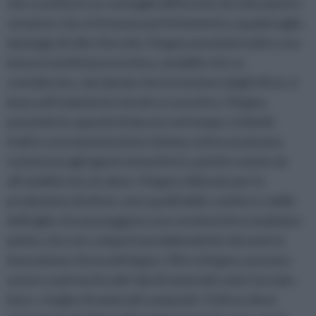
che sconfina in un ventaglio differente di colorazioni e
venature che si intonano perfettamente a qualsivoglia
tipologia di stile d’arredo. Il legno possiede inoltre una
bassa trasmittanza termica, variabile che va
considerata, calcolando che la funzione degli infissi, si
basa sull’isolamento termico e acustico. Il legno,
possiede la capacità di durare nel tempo, richiede
inoltre una manutenzione minima, ed ha una buona
resistenza agli agenti atmosferici, poiché resiste sia
all’umidità che al calore. Il legno utilizzato per la
produzione di infissi, sono quelli delle conifere e delle
latifoglie che posseggono una caratteristica modulare
piatta, che non comporta problematiche durante la
lavorazione stessa del legno. Oltre al legno, possono
essere usati anche altri tipi di materiali come l’acciaio,
il pvc, e leghe di materiali compositi. L’infisso deve