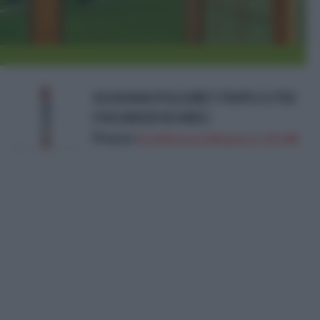
SCHIUMA POLIURET.750 PU 1/750
FISCHER [FISCHER ]
Prezzo:
in offerta su Amazon a: 15,12€