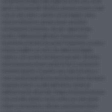
ovviamente livellarsi alle esigenze sia di costo, sia di
gusto, sia funzionali. Gli infissi, possono essere creati
con un solo colore, o anche con un doppio colore
esterno ed interno, questo sia per questioni
strettamente estetiche, che per ragioni di tipo
pratico. Solitamente gli infissi, favoriscono la
trasmittanza termica ma anche l’isolamento acustico:
è bene scegliere un vetro che abbia una doppia
camera, con cerniere di chiusura pesanti. Gli infissi
esterni possono essere anche in ferro, se hanno la
funzione di porte: in questo caso, manca il vetro, e
sono caratterizzati da una sorta di persiana che lascia
trapelare la luce. Lo stile dell’infisso, tende ad
adattarsi anche all’arredo: il legno si intona benissimo,
con uno stile classico, ma se scelto con colorazioni
chiare o verniciature colorate, può intonarsi bene