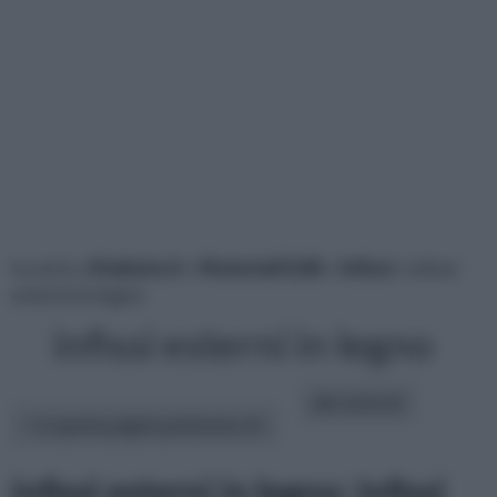
tu sei in :
rifaidate.it
»
Materiali Edili
»
Infissi
» infissi
esterni in legno
infissi esterni in legno
altri articoli:
In questa pagina parleremo di :
infissi esterni in legno: Infissi