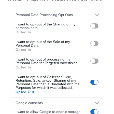
downstream participants.
Personal Data Processing Opt Outs
This information may also be disclosed by us to third parties
on the IABâ€™s List of Downstream Participants that may
I want to opt-out of the Sharing of my
further disclose it to other third parties.
personal data.
Opted In
Please note that this website/app uses one or more Google
services and may gather and store information including but
I want to opt-out of the Sale of my
Personal Data.
not limited to your visit or usage behaviour. You may click to
Opted In
grant or deny consent to Google and its third-party tags to
use your data for below specified purposes in below Google
I want to opt-out of processing my
consent section.
Personal Data for Targeted Advertising.
Opted In
I want to opt-out of Collection, Use,
Retention, Sale, and/or Sharing of my
Personal Data that Is Unrelated with the
Purposes for which it was collected.
Opted Out
Google consents
I want to allow Google to enable storage