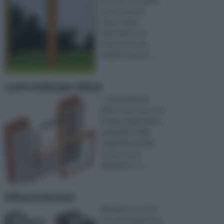
ad una serie di
fattori molto
importanti, che
interessano sia
l’ambito tecnico, ...
controtelai per infissi
I controtelai per
infissi sono una voce
di spesa importante
nell’ambito della
realizzazione della
nostra nuova
abitazione. O, ...
infissi in bronzo
Gli infissi in bronzo
sono da sempre tra i