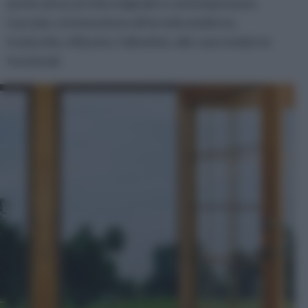
anche ad un arredo originale e contemporaneo.
L’acciaio, si intona bene all’arredo moderno,
traslucido, stilizzato, l’alluminio, alle case moderne
funzionali.