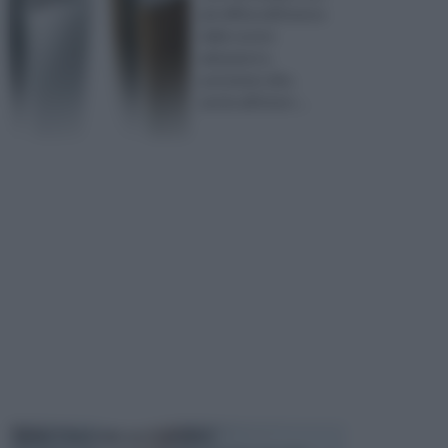
più diffusi all’interno
delle nostre
abitazioni e,
potremmo dire,
anche all’intern ...
MANUTENZIONE AUTOMOBILE