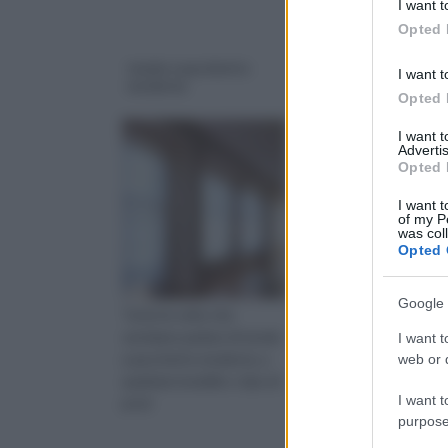
I want t
in below Go
Opted 
tende a pacchetto
Tende a vetro
I want t
moderne
Opted 
I want 
Advertis
Opted 
I want t
of my P
was col
Opted 
Google 
Tutte le volte che
Come per tantissimi alt
sentiamo parlare di tende
elementi d'arredament
I want t
a pacchetto moderne, a
anche le tende a vetro
web or d
qualsiasi modello o tipo di
devono essere scelte 
I want t
prod
bas
purpose