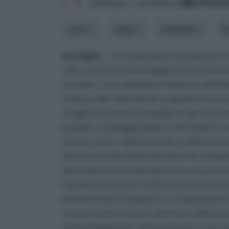
1
2
ordina per: pertinenza
alfabet
costo
luogo
materiale
m
prosegui ...
, ma comunque in grado di arricc
stile. La scelta dei tendaggi va fatta tenen
arredare. In un ambiente classico e raffinat
finiture, dai colori dorati o argentei; in 
scegliere tessuti più semplici e dai colori n
pastello. I tendaggi adatti a tutti i gusti s
stesso colore. Queste tende si collocano s
bene a fare da sfondo alle foto che vengon
del fai da te, le tende si possono creare da s
macchine da cucire e attrezzi per il ricamo,
altamente personalizzati. La realizzazione 
creare qualcosa che è solo frutto della pro
dei tendaggi finiti, spesso elevati e non a p