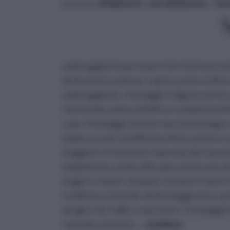
tu sei in :
rifaidate.it
»
Arredamento
»
Ten
T
ombreggiati da accessori che rientrano ne
dei tessuti creati per coprire porte o infis
ombreggiante, i tendaggi svolgono anche u
rientrando a pieno titoli tra i complemen
casa. I tendaggi vantano una storia lunga e
ampio uso per manifestare il loro potere e 
maggiore era il potere espresso dai sovrani
ampiamente citati nelle opere letterarie de 
magici o volanti, di arazzi, ma dove si des
tradizione orientale dei tendaggi viene sp
pregio o da “mille e una notte”. I tendagg
naturali o sintetici,
... continua