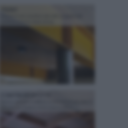
TRAVI
Il fai da te non consiste solo nell' occuparsi del
confezionamento di piccoli og...
CONTROSOFFITTI
Spesso, quando si edifica o si ristruttura una casa, si
opta per la creazione di un controsoffitto. ...