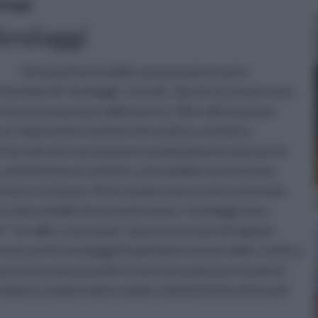
daggi
endaggi
Gli spazi interni della casa possono essere
l termine di “tendaggi” o tende. Questi accessori sono
si che ricevono luce dall’esterno. Oltre alla funzione
n ‘importante funzione decorativa o estetica,
ti d’arredo che non possono assolutamente mancare in
 antichissima: le antiche corti nobiliari ne facevano
la loro ricchezza. Più le tende erano ricche ed ornate,
 o dai notabili che le mostravano. I tendaggi sono
“ Le mille e una notte”, dove si racconta di tappeti
crivono anche tendaggi di splendore inenarrabile. L’antica
esso rievocata quando si tenta di acquistare tende di
i moderni comprendono ampie soluzioni fatte di tessuti