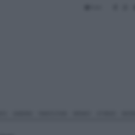
Forum
NTO
GIARDINO
PIANTE E FIORI
IMPIANTI
ATTREZZI
MATERI