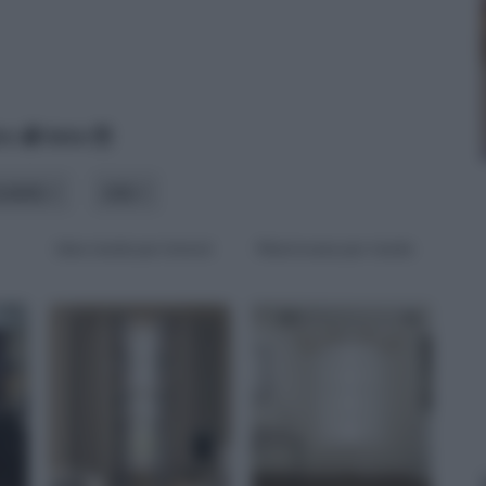
ico
data
odello
stile
idee tende per interni
Mantovane per tende