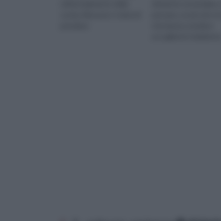
nell'arredamento della
elemento essenziale a 
cucina. Nessuno ci vieta di
pensare, un piccolo to
prendere
che basta a rendere
accogliente l'ambiente