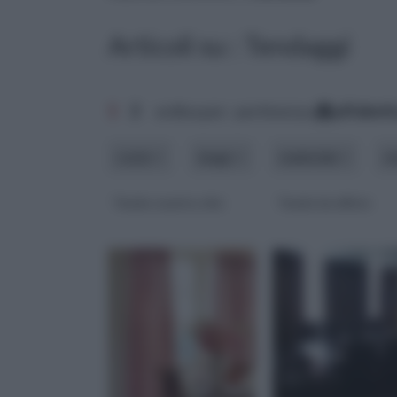
Articoli su : Tendaggi
1
2
ordina per: pertinenza
alfabet
costo
luogo
materiale
m
Tende country chic
Tende da ufficio