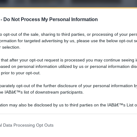
icio
Ciò che rende speciale
Le mantovane per tende
e
una casa, è il calore che
sono dei particolari
 -
Do Not Process My Personal Information
essa emana, l’avvolgente
elementi in stoffa che si
gli
calore che si percepisce a
montano nella parte
to opt-out of the sale, sharing to third parties, or processing of your per
e
superiore delle tende per
formation for targeted advertising by us, please use the below opt-out s
avere un elemento
 selection.
igli.
decorativo ulteriore.
 that after your opt-out request is processed you may continue seeing i
ased on personal information utilized by us or personal information dis
 prior to your opt-out.
rately opt-out of the further disclosure of your personal information by
the IABâ€™s list of downstream participants.
tion may also be disclosed by us to third parties on the IABâ€™s List o
articipants that may further disclose it to other third parties.
 that this website/app uses one or more Google services and may gath
l Data Processing Opt Outs
including but not limited to your visit or usage behaviour. You may click 
 to Google and its third-party tags to use your data for below specifi