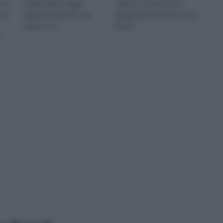
cui
composizione degli
salotto. Le finestre di
cco
elementi d’arredo, dal
grandi dimensioni possono
modo in cui
benef
.