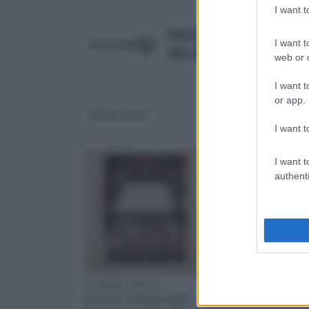
I want 
AmazonBasics - Bastone da
I want t
365 cm, Nichel, diametro 
web or d
I want t
or app.
Tende cucina
Tende da cucina, stil
colore
I want t
I want t
authenti
Le tende sono un
Stile e colore delle te
elemento indispensabile
da cucina sono un