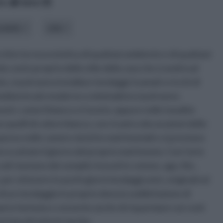
ico
data
odello
stile
hire la resa estetica di qualsiasi ambiente e di qualsiasi
do conto proprio dello stile della casa che si andrà ad
o, si potranno installare tendaggi ricamati o ricchi di
un ambiente più moderno o minimalista si potranno
eutri, come il bianco o l’avorio, oppure nelle tonalità
ono quelli di colore bianco, con ricami o decorazioni dello
pesso nelle camere da letto matrimoniali e si prestano
o scattate il giorno del proprio matrimonio. Con l’arte
oli: bastano dei semplici tessuti in cotone, ago, filo ,
 per ottenere in pochi giorni tendaggi unici, originali ed
di un tendaggio in proprio dona la soddisfazione di
pria fantasia e consente anche di risparmiare sui costi
ortata di tutte le tasche.