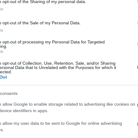
o opt-out of the Sharing of my personal data.
ogle consent section.
In
Tende classiche
tende classiche con
o opt-out of the Sale of my Personal Data.
mantovana
In
to opt-out of processing my Personal Data for Targeted
ing.
In
o opt-out of Collection, Use, Retention, Sale, and/or Sharing
ersonal Data that Is Unrelated with the Purposes for which it
lected.
Out
consents
ri
Quando si acquista una
Il design di un ambiente,
o,
casa, oppure si ha
viene delineato da
o allow Google to enable storage related to advertising like cookies on
intenzione di arredarla, un
un’insieme di
evice identifiers in apps.
in
passo fondamentale
caratteristiche che
o allow my user data to be sent to Google for online advertising
riguarda il
ricalcano la stessa l
s.