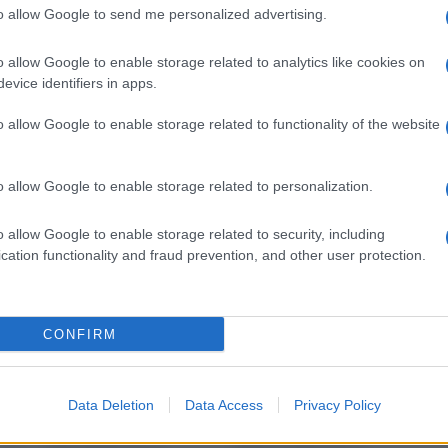
to allow Google to send me personalized advertising.
 tenda, con terminali a forma di urna, da 180 cm a
o allow Google to enable storage related to analytics like cookies on
2,54 cm
Prezzo:
in offerta su Amazon a: 29,59€
evice identifiers in apps.
o allow Google to enable storage related to functionality of the website
e e
tende da interno
Tende da salotto
moderne
o allow Google to enable storage related to personalization.
o allow Google to enable storage related to security, including
cation functionality and fraud prevention, and other user protection.
CONFIRM
Data Deletion
Data Access
Privacy Policy
nde
La bellezza di uno spazio, è
Le tende sono un aspetto
data dall’esatta
caratterizzante del