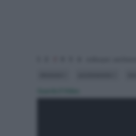
1
2
3
4
5
6
ordina per: pertinen
dimensioni
posizionamento
te
Guarda il Video