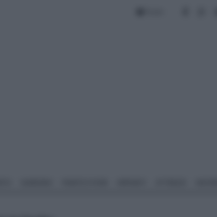
Forum
NTO
GIARDINO
PIANTE E FIORI
IMPIANTI
ATTREZZI
MATERI