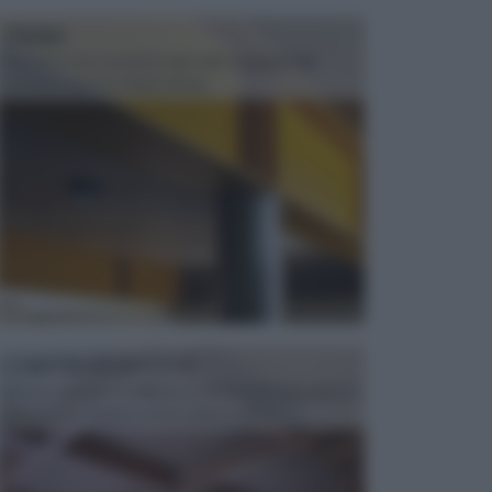
TRAVI
Il fai da te non consiste solo nell' occuparsi del
confezionamento di piccoli og...
CONTROSOFFITTI
Spesso, quando si edifica o si ristruttura una casa, si
opta per la creazione di un controsoffitto. ...