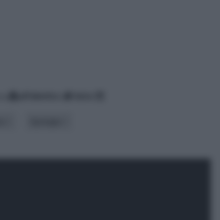
za
alfabetico
data
ma
tipologia