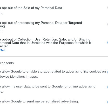
o opt-out of the Sale of my Personal Data.
In
to opt-out of processing my Personal Data for Targeted
ing.
esterno | GELSOMINO Rincospermun | Piante da
In
ante, piante da esterno vere e piante rampicanti
o opt-out of Collection, Use, Retention, Sale, and/or Sharing
ersonal Data that Is Unrelated with the Purposes for which it
 17 cm altezza 130 cm
Prezzo:
in offerta su Amazon a:
lected.
Out
consents
o allow Google to enable storage related to advertising like cookies on
evice identifiers in apps.
Geranio
Ibisco, il fiore della
o allow my user data to be sent to Google for online advertising
bellezza
s.
to allow Google to send me personalized advertising.