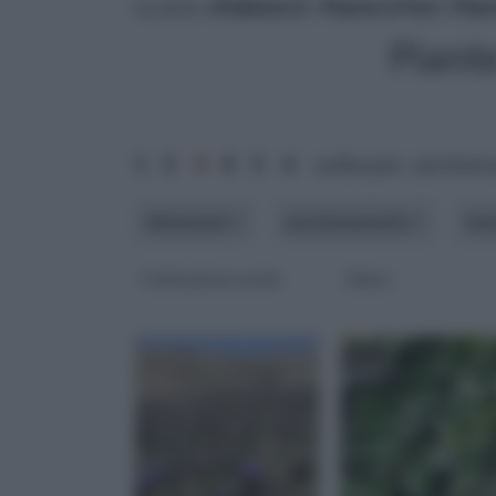
tu sei in :
rifaidate.it
»
Piante e Fiori
»
Pian
Piant
1
2
3
4
5
6
ordina per: pertinen
dimensioni
posizionamento
te
Coltivazione cardo
Edera