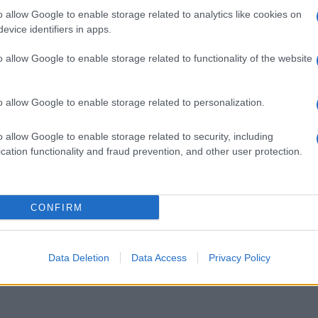
o allow Google to enable storage related to analytics like cookies on
evice identifiers in apps.
o allow Google to enable storage related to functionality of the website
o allow Google to enable storage related to personalization.
Attraverso il fai da te è
La simbologia dell'ibisco, il
ium,
possibile occuparsi di
fiore della bellezza, è molto
o allow Google to enable storage related to security, including
a
tantissime attività:
particolare: esso si
cation functionality and fraud prevention, and other user protection.
p
prendono il nome di
regalava alle dame con cui
bricolage
veniva omaggiata la loro
bellezza.
CONFIRM
Data Deletion
Data Access
Privacy Policy