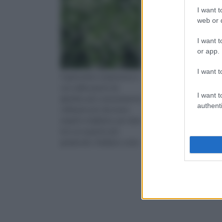
I want t
web or d
I want t
or app.
I want t
Il gelsomino rampicante è
Il Geranio, il cui nome
uno delle piante da
scientifico è Pelargon
I want t
giardino più comunemente
appartiene alla famigli
authenti
utilizzate per decorare
geraniacee e si è svilu
angoli e ringhiere, per dare
loro un aspetto più
gradevole. Vediamo come
coltivare questo tipo di
pianta.