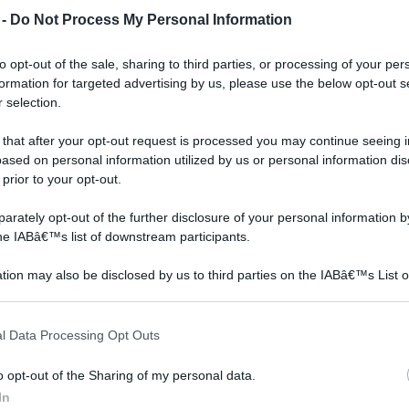
 -
Do Not Process My Personal Information
to opt-out of the sale, sharing to third parties, or processing of your per
Fragole rampicanti
Gelsomino
formation for targeted advertising by us, please use the below opt-out s
 selection.
 that after your opt-out request is processed you may continue seeing i
ased on personal information utilized by us or personal information dis
 prior to your opt-out.
rately opt-out of the further disclosure of your personal information by
the IABâ€™s list of downstream participants.
tion may also be disclosed by us to third parties on the IABâ€™s List o
articipants that may further disclose it to other third parties.
 una
Le fragole rampicanti sono
ecco come studiare le
 that this website/app uses one or more Google services and may gath
una varietà perenne molto
caratteristiche principali
l Data Processing Opt Outs
including but not limited to your visit or usage behaviour. You may click 
l
interessante; le piante di
del gelsomino e come
 to Google and its third-party tags to use your data for below specifi
questo tipo sono in
capire se e quando si
o opt-out of the Sharing of my personal data.
ogle consent section.
genere piuttosto piccole.
tratta di un fiore adatto a
In
casa nostra