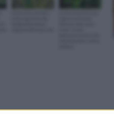
a
L’edera nome scientifico
Le erbe aromatiche sono
Hedera appartiene alla
regine incontrastate
a è
famiglia delle Aralicee
all'interno delle nostre
icant
originarie dell’Europa e del
cucine. Trovano
applicazione anche in altri
campi importanti, come la
medicina.