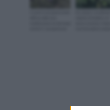
Il cardo è una pianta molto
Da sempre considerat
diffusa nelle zone
simbolo di fedeltà e di
mediterranee sin dai tempi
amore esclusivo, l'eder
antichi. E’ una pianta par
una fra le piante ramp