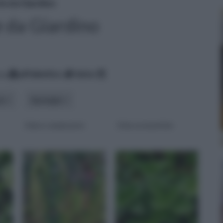
te da Giardino
e da Giardino
za
alfabetico
data
ma
tipologia
Edera rampicante
Erbe aromatiche