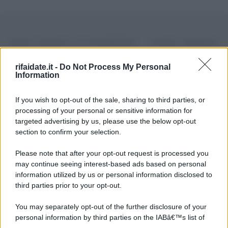
©2026 - rifaidate.it - p.iva 03338800984
Privacy
Pubblicità
rifaidate.it -
Do Not Process My Personal
Information
If you wish to opt-out of the sale, sharing to third parties, or
processing of your personal or sensitive information for
targeted advertising by us, please use the below opt-out
section to confirm your selection.
Please note that after your opt-out request is processed you
may continue seeing interest-based ads based on personal
information utilized by us or personal information disclosed to
third parties prior to your opt-out.
You may separately opt-out of the further disclosure of your
personal information by third parties on the IABâ€™s list of