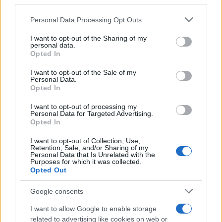
downstream participants.
Personal Data Processing Opt Outs
This information may also be disclosed by us to third parties
on the IABâ€™s List of Downstream Participants that may
I want to opt-out of the Sharing of my
further disclose it to other third parties.
personal data.
Opted In
Please note that this website/app uses one or more Google
services and may gather and store information including but
I want to opt-out of the Sale of my
Personal Data.
not limited to your visit or usage behaviour. You may click to
Opted In
grant or deny consent to Google and its third-party tags to
use your data for below specified purposes in below Google
I want to opt-out of processing my
consent section.
Personal Data for Targeted Advertising.
Opted In
I want to opt-out of Collection, Use,
Retention, Sale, and/or Sharing of my
Personal Data that Is Unrelated with the
Purposes for which it was collected.
Opted Out
Google consents
I want to allow Google to enable storage
related to advertising like cookies on web or