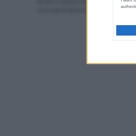
zincato. E questa varietà di modelli compor
authenti
con un generalizzato abbassamento dei prez