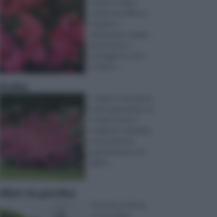
ormai un hobby
sempre più diffuso,
al quale si
affezionano sempre
più persone. I
vantaggi che esso
comport ...
Azalea
L’ azalea è una pianta
molto apprezzata, ed
è facile che la si
scelga per coltivarla,
come pianta di
appartamento o in
giardi ...
Alberi da giardino
Attraverso il fai da
te è possibile