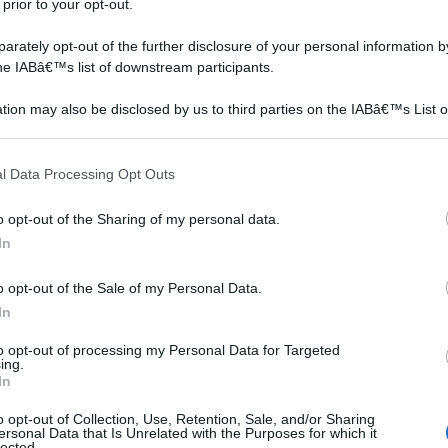
 prior to your opt-out.
rately opt-out of the further disclosure of your personal information by
the IABâ€™s list of downstream participants.
tion may also be disclosed by us to third parties on the IABâ€™s List o
articipants that may further disclose it to other third parties.
 fai
Un accessorio di grande
In questo video vedremo
 that this website/app uses one or more Google services and may gath
o a
eleganza che potete
come si possono ottenere
l Data Processing Opt Outs
including but not limited to your visit or usage behaviour. You may click 
no
realizzare con le vostre
graziose creazioni come
 to Google and its third-party tags to use your data for below specifi
,
mani è un bracciale di pizzo
centrini, presine per la
o opt-out of the Sharing of my personal data.
ogle consent section.
macramè. Per prepararlo
cucina, borse, ma anche
In
la
procuratevi del pizzo
graziosi gioielli utilizzando
uta
macramè, forbici, pinza , un
un semplice bastoncino
o opt-out of the Sale of my Personal Data.
..
anellino e un
metallico, conosciuto
In
moschettone, ...
com...
CAPRIFOLIUM, ALTEZZA 80-100 CM, VASO CM 16
to opt-out of processing my Personal Data for Targeted
ing.
n a: 31,45€
In
o opt-out of Collection, Use, Retention, Sale, and/or Sharing
ersonal Data that Is Unrelated with the Purposes for which it
lected.