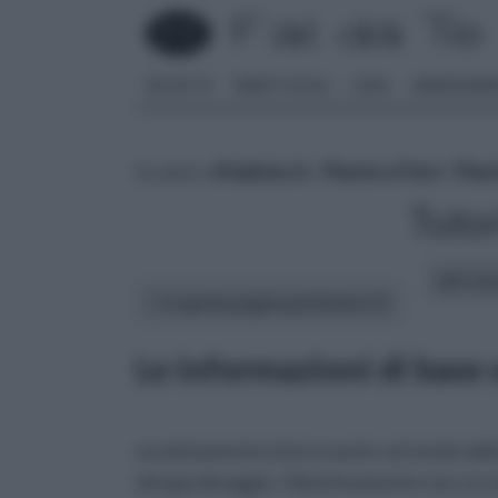
FAI DA TE
PARETI SOLAI
CASA
ARREDAME
tu sei in :
rifaidate.it
»
Piante e Fiori
»
Pian
Tutor
altri art
In questa pagina parleremo di :
Le informazioni di base 
assolutamente interessante nel modo della
del giardinaggio. Obiettivamente non occor