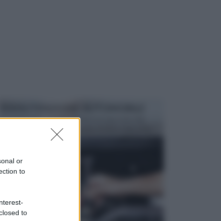
MANUTENZIONE AUTOMOBILE
In tempi come questi, il fai da te è una cosa che
aggrada sempre di piu, quando si tratta della prop...
sonal or
ection to
nterest-
closed to