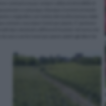
izione sommaria ma pur sempre valida ed attendibile di
passionato o comunque chiunque si avvicini al mondo
piante e al giardino con l’animo del neofita lontano dalle
a intuire cosa siano i tutori per piante. E’ piuttosto
olti tipi e destinati a differenti funzioni: nel senso che
e da vaso e anche tutori per piante adatti agli alberi da