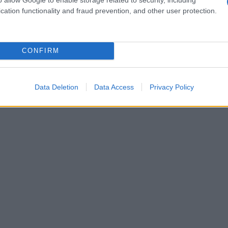
ta il miglioramento della loro stessa versatilità insieme
cation functionality and fraud prevention, and other user protection.
zi rispetto anche a soli pochi anni fa.
CONFIRM
Data Deletion
Data Access
Privacy Policy