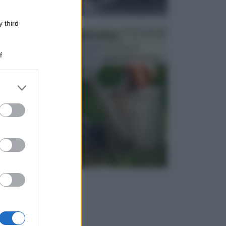
 third
ATTREZZI DA GIARDINO
Picconi, rastrelli e vanghe: Tutti e tre questi
f
elementi sono indicati per la lavorazione del terren...
er and store
to grant or
ed purposes