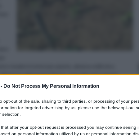
e,
 ben
dare
per
to i moderni tutori per piante, almeno nelle loro
 all’interno del nostro Paese, sono dei veri e propri
remità appuntita che si infilza nel terreno e un’altra
 -
Do Not Process My Personal Information
nti atmosferici.
to opt-out of the sale, sharing to third parties, or processing of your per
Tutorial bracciale
tutorial bracciale con
formation for targeted advertising by us, please use the below opt-out s
macrame fai da te 1
filo di cotone e catena
 selection.
fai da te
 that after your opt-out request is processed you may continue seeing i
ased on personal information utilized by us or personal information dis