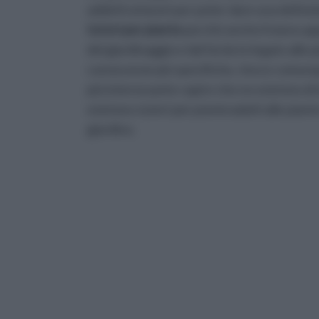
addetti ai lavori per poter dare una defin
tutori per piante
perché anche il meno ap
del giardinaggio e dal fai da te legato alle 
conoscenze più specifiche, riesce comunque 
più interessante capire che ne esistono di m
esistono
tutori per piante
adatti alle piant
giardino.