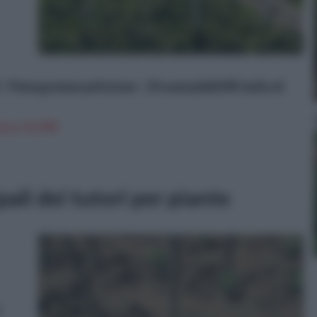
 - Pelargonium peltatum - 10 semi pi&#249; bella di
n a: 11,97€
pali dei tutori per piante
a