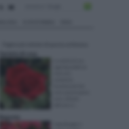
ALI EDILI
ECOSOSTENIBILE
VIDEO
Pagine più visitate di questa settimana
Varietà di rosa
Le varietà di rosa
oggi disponibili nei
vivai sono
veramente
innumerevoli. Del
resto queste piante
sono coltivate
dall'uomo d ...
Begonia
Il giardinaggio è