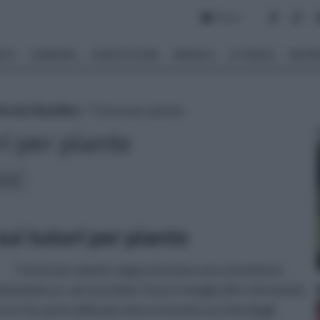
Forum
NTO
GIARDINO
PIANTE E FIORI
IMPIANTI
ATTREZZI
MATERI
te da Giardino
» Tutori per piante
i per piante
icoli:
sui tutori per piante
I tutori per piante rappresentano uno strumento
 botanica e, ancora d più, forse è meglio dire nel mondo
re far parte della più meno ristretta cerchia degli