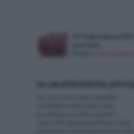
IVY foglia di geranio MIX
quest'anno
Prezzo:
in offerta su Amazo
Le caratteristiche princi
Ma, come è nostra buona abitudine
consolidata ormai da lungo tempo,
procediamo con ordine e iniziamo a
comprendere gli elementi di base che più
piccono esserci di sostegno nel corso dell