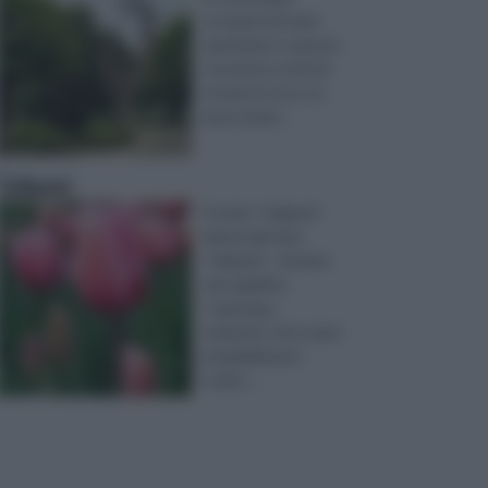
occuparsi di varie
operazioni, e questo
consente a tutti di
trovare in esso un
buon modo ...
Tulipani
Il nome “tulipano”
deriva dal tubo
“tulband” , termine
che significa
“copricapo,
turbante”, ed è stato
probabilmente
scelto ...