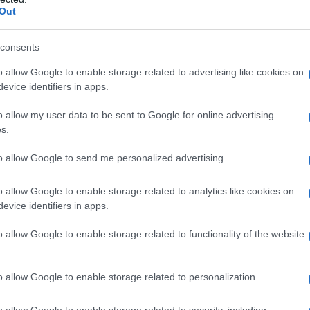
Out
li pratici sui tutori per piante
consents
Inoltre, un tratto comune alla larga
o allow Google to enable storage related to advertising like cookies on
maggioranza di tutori per piante che è oggi
evice identifiers in apps.
possibile acquistare in commercio, è quello di
o allow my user data to be sent to Google for online advertising
presentare una superficie rugosa al tatto che
s.
ha uno scopo ben preciso, vale a dire favorire
l’adesione della pianta in questione ai tutori
to allow Google to send me personalized advertising.
per piante stessi. Ma quando si parla di
o allow Google to enable storage related to analytics like cookies on
moderni tutori per piante occorre però per
evice identifiers in apps.
completezza fare anche delle distinzioni
abbastanza nette e delle altrettanto precise
o allow Google to enable storage related to functionality of the website
specificazioni in merito ai differenti modelli di
esempio occorre tener presente che esistono tutori per
o allow Google to enable storage related to personalization.
e tutori per piante realizzati in metallo e in metallo
o allow Google to enable storage related to security, including