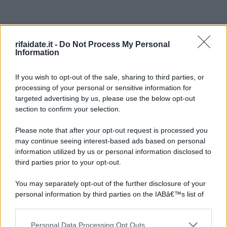
rifaidate.it -
Do Not Process My Personal
Information
If you wish to opt-out of the sale, sharing to third parties, or
processing of your personal or sensitive information for
targeted advertising by us, please use the below opt-out
section to confirm your selection.
Please note that after your opt-out request is processed you
may continue seeing interest-based ads based on personal
information utilized by us or personal information disclosed to
third parties prior to your opt-out.
You may separately opt-out of the further disclosure of your
personal information by third parties on the IABâ€™s list of
downstream participants.
Personal Data Processing Opt Outs
This information may also be disclosed by us to third parties