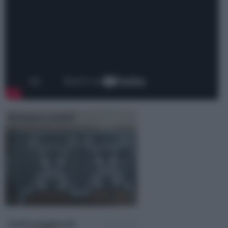
Restauro mobili
Sedia pieghevole