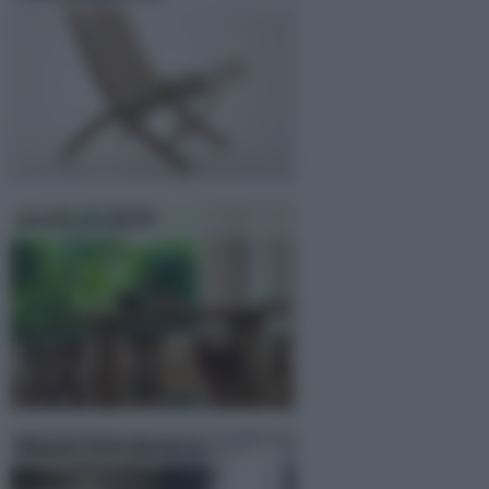
Mobili fai da te
Testate letto fai da te