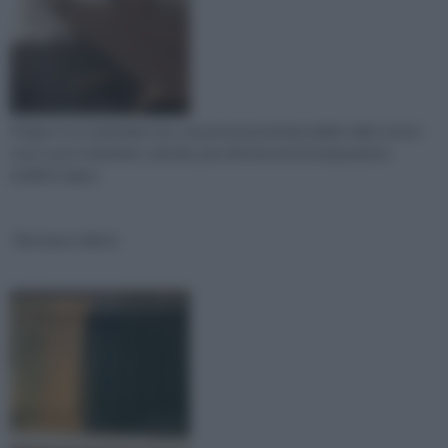
Il legno è un materiale vivo, una presenza immancabile nelle nostre
case e può richiedere, talvolta, piccoli interventi di riparazione
mobili in legno.
Restauro infissi