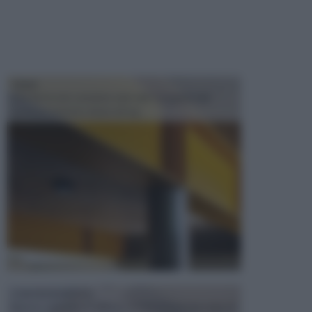
TRAVI
Il fai da te non consiste solo nell' occuparsi del
confezionamento di piccoli og...
CONTROSOFFITTI
Spesso, quando si edifica o si ristruttura una casa, si