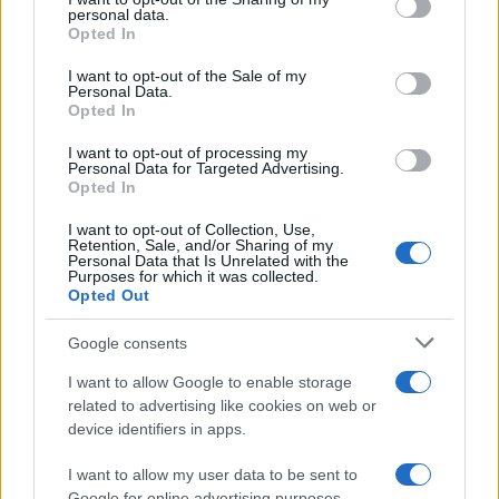
further disclose it to other third parties.
personal data.
Opted In
Please note that this website/app uses one or more Google
services and may gather and store information including but
I want to opt-out of the Sale of my
Personal Data.
not limited to your visit or usage behaviour. You may click to
Opted In
grant or deny consent to Google and its third-party tags to
use your data for below specified purposes in below Google
I want to opt-out of processing my
consent section.
Personal Data for Targeted Advertising.
Opted In
I want to opt-out of Collection, Use,
Retention, Sale, and/or Sharing of my
Personal Data that Is Unrelated with the
Purposes for which it was collected.
Opted Out
Google consents
I want to allow Google to enable storage
related to advertising like cookies on web or
device identifiers in apps.
I want to allow my user data to be sent to
Google for online advertising purposes.