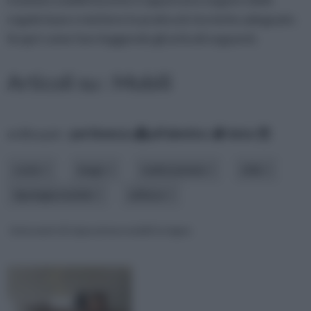
regole base e mettere in pratica le tecniche adeguate.
Scopri come fare leggendo gli articoli seguenti.
Articoli su : Mobili
ordina per:
pertinenza
alfabetico
data
costo
luogo
realizzazione
stile
tipologia mobile
utilizzo
Interventi di riparazione mobili in legno