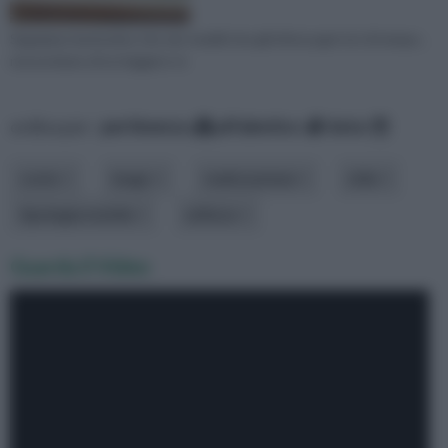
Sappiamo benissimo che sia i mobili che gli infissi,ogni tot di tempo ,
necessitano di un leggero re
ordina per:
pertinenza
alfabetico
data
costo
luogo
realizzazione
stile
tipologia mobile
utilizzo
Guarda il Video