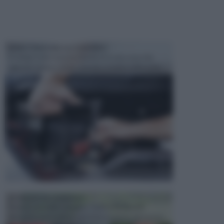
MANUTENZIONE AUTOMOBILE
In tempi come questi, il fai da te è una cosa che
aggrada sempre di piu, quando si tratta della prop...
ATTREZZI DA GIARDINO
Picconi, rastrelli e vanghe: Tutti e tre questi
elementi sono indicati per la lavorazione del terren...