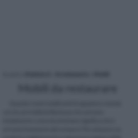
tu sei in :
rifaidate.it
»
Arredamento
»
Mobili
Mobili da restaurare
Quando i nostri mobili antichi appaiono rovinati,
vecchi, privi della brillantezza che avevano
inizialmente o sono da sistemare significa che è
arrivato il momento del restauro! Per ottenere un
risultato soddisfacente è opportuno seguire delle