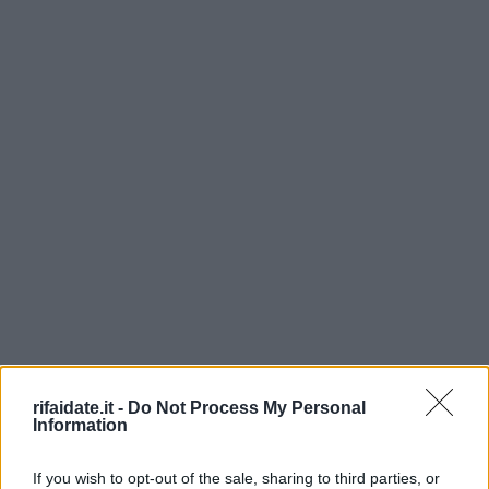
rifaidate.it -
Do Not Process My Personal
Information
If you wish to opt-out of the sale, sharing to third parties, or