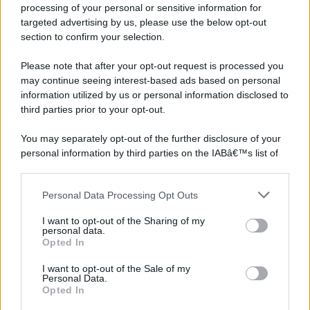
processing of your personal or sensitive information for
targeted advertising by us, please use the below opt-out
section to confirm your selection.
Please note that after your opt-out request is processed you
may continue seeing interest-based ads based on personal
information utilized by us or personal information disclosed to
third parties prior to your opt-out.
You may separately opt-out of the further disclosure of your
personal information by third parties on the IABâ€™s list of
downstream participants.
Personal Data Processing Opt Outs
This information may also be disclosed by us to third parties
on the IABâ€™s List of Downstream Participants that may
I want to opt-out of the Sharing of my
further disclose it to other third parties.
personal data.
Opted In
Please note that this website/app uses one or more Google
services and may gather and store information including but
I want to opt-out of the Sale of my
Personal Data.
not limited to your visit or usage behaviour. You may click to
Opted In
grant or deny consent to Google and its third-party tags to
use your data for below specified purposes in below Google