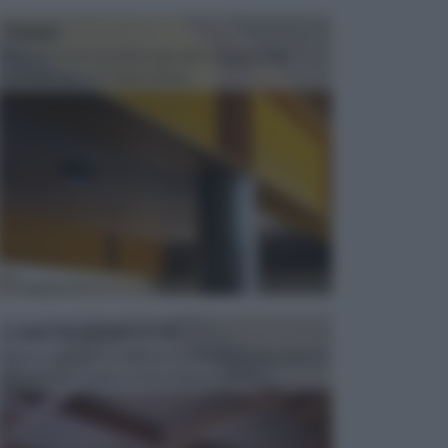
TRAVI
Il fai da te non consiste solo nell' occuparsi del
confezionamento di piccoli og...
CONTROSOFFITTI
Spesso, quando si edifica o si ristruttura una casa, si
opta per la creazione di un controsoffitto. ...