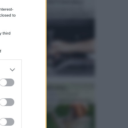
MANUTENZIONE AUTOMOBILE
In tempi come questi, il fai da te è una cosa che
nterest-
aggrada sempre di piu, quando si tratta della prop...
closed to
 third
f
er and store
to grant or
ed purposes
ATTREZZI DA GIARDINO
Picconi, rastrelli e vanghe: Tutti e tre questi
elementi sono indicati per la lavorazione del terren...