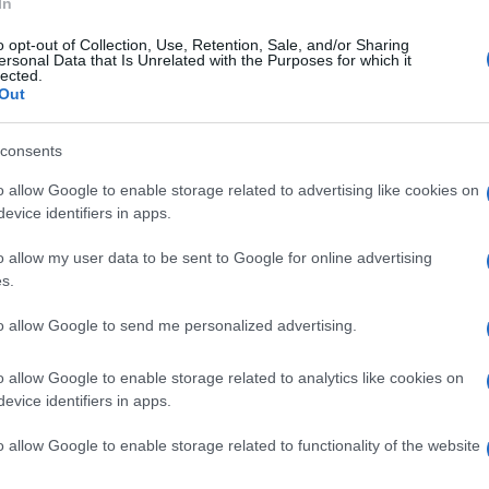
In
o opt-out of Collection, Use, Retention, Sale, and/or Sharing
ersonal Data that Is Unrelated with the Purposes for which it
lected.
Out
La piattaforma aerea in
Se si sta progettando la
 ciò
genere è una macchina
propria casa da zero, o si
costruita ed attrezzata
sta vivendo una fase di
consents
are
per consentire a degli
ristrutturazione, le tel
o allow Google to enable storage related to advertising like cookies on
operato
evice identifiers in apps.
o allow my user data to be sent to Google for online advertising
s.
tilene HDPE trasparente
Prezzo:
in offerta su Amazon
to allow Google to send me personalized advertising.
o allow Google to enable storage related to analytics like cookies on
evice identifiers in apps.
o allow Google to enable storage related to functionality of the website
data