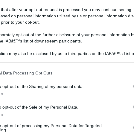
 that after your opt-out request is processed you may continue seeing i
ased on personal information utilized by us or personal information dis
 prior to your opt-out.
rately opt-out of the further disclosure of your personal information by
the IABâ€™s list of downstream participants.
tion may also be disclosed by us to third parties on the IABâ€™s List o
articipants that may further disclose it to other third parties.
 that this website/app uses one or more Google services and may gath
l Data Processing Opt Outs
including but not limited to your visit or usage behaviour. You may click 
 to Google and its third-party tags to use your data for below specifi
o opt-out of the Sharing of my personal data.
Piattaforma elevatrice
Tele metalliche
ogle consent section.
In
o opt-out of the Sale of my Personal Data.
In
to opt-out of processing my Personal Data for Targeted
ing.