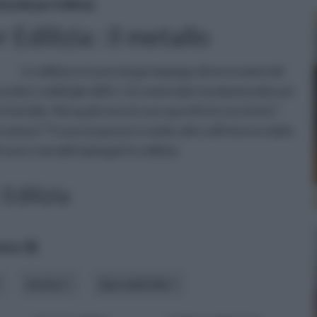
riali per Edilizia
 Edilizia : il metallo
In edilizia trovano largo impiego diversi materiali
endere solidi gli edifici. Un materiale fondamentale per
l metallo. Ma quali sono le sue specifiche tecniche?
struzione? Troverai questo e molto altro all'interno della
ono i metalli impiegati in edilizia.
 Edilizia
data
tecnica
tipo materiale