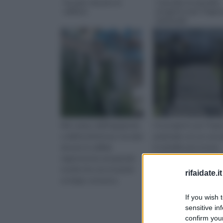
Acciaio zincato in
Cancello in metallo,
edilizia
progetto per l'ingre
pedonale
Nel campo dell'ingegneria
Un progetto per l'ingr
e dell'architettura, l'acciaio
pedonale con un cance
zincato in edilizia
in metallo può essere
rappresenta una grande
realizzato anche con il 
novità che sta trovando
da te: è sufficiente
rifaidate.it
un largo consenso.
seguire alcune indicazi
e avere un po' di
If you wish 
esperienza nella saldat
sensitive in
confirm your