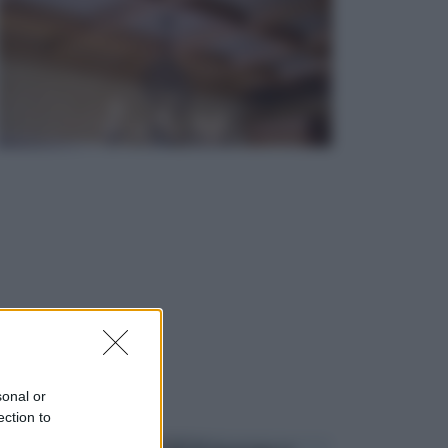
sonal or
ection to