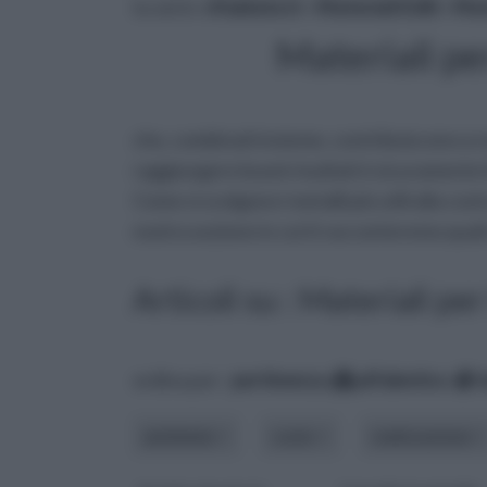
tu sei in :
rifaidate.it
»
Materiali Edili
»
Mate
Materiali per
che, combinati insieme, contribuiscono a r
raggiungere buoni risultati è sicuramente i
Come si scelgono i metalli più utili alla co
nostra sezione in cui ti racconteremo quali s
Articoli su : Materiali per
ordina per:
pertinenza
alfabetico
ambiente
costo
realizzazione