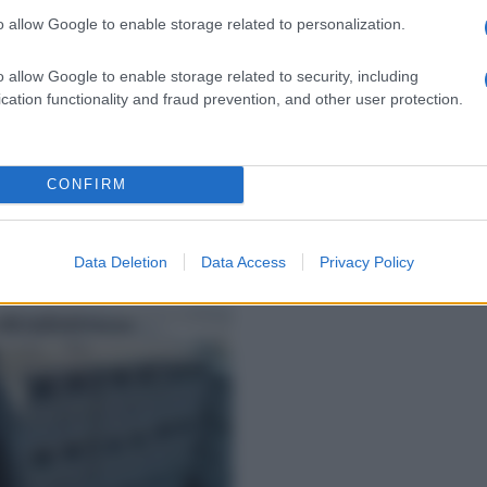
o allow Google to enable storage related to personalization.
tecnica
tipo materiale
o allow Google to enable storage related to security, including
o
cation functionality and fraud prevention, and other user protection.
CONFIRM
Data Deletion
Data Access
Privacy Policy
hi calcestruzzo