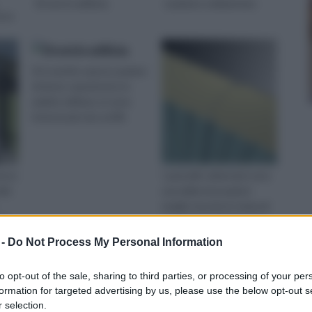
Droni in edilizia
Lamiere coibentate
sso
Si è sentito spesso parlare
di droni, soprattutto in
ambito militare, in zone
interessate da conflit
esso
I pannelli coibentati sono
llo
una delle innovazioni
meglio riuscite in tema di
fai
coperture isolanti, sono
 -
Do Not Process My Personal Information
oni
to opt-out of the sale, sharing to third parties, or processing of your per
ura.
formation for targeted advertising by us, please use the below opt-out s
 selection.