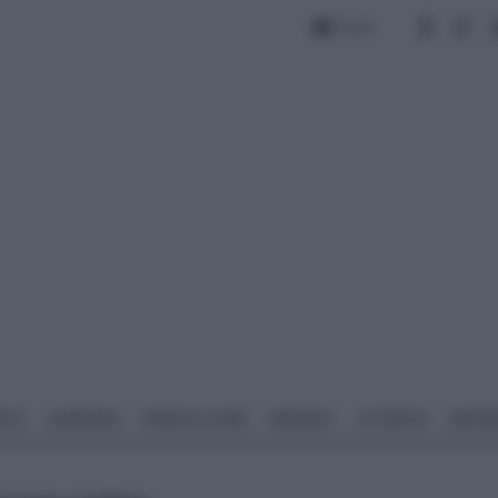
Forum
NTO
GIARDINO
PIANTE E FIORI
IMPIANTI
ATTREZZI
MATERI