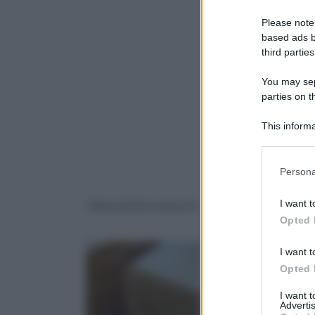
Please note
based ads b
third parties
You may sepa
parties on 
This informa
Downstream P
Please note
Persona
information 
deny consent
I want t
Materiali biocompositi
Materiali di
in below Go
costruzione
Opted 
I want t
Opted 
I want 
Advertis