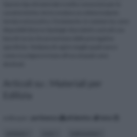
Questo tipo di materiale è molto conosciuto per le
caratteristiche che lo rendono un ottimo isolante
termico ed acustico. Ovviamente, in commercio, sono
disponibili diverse tipologie di prodotti costruiti con
lana di roccia che presentano delle prerogative
specifiche. Vediamo di capire meglio quali sono e
come si scelgono in base all'uso al quale sono
destinati.
Articoli su : Materiali per
Edilizia
ordina per:
pertinenza
alfabetico
data
ambiente
costo
realizzazione