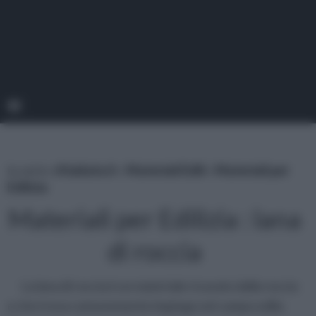
tu sei in :
rifaidate.it
»
Materiali Edili
»
Materiali per
Edilizia
Materiali per Edilizia : lana
di roccia
La lana di roccia è un materiale ricavato dalla roccia
e che trova comunemente impiego nel campo edile.