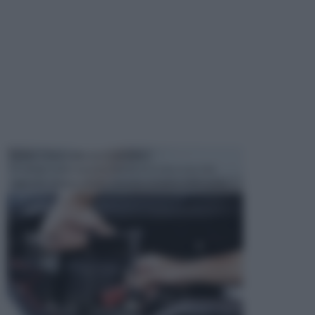
MANUTENZIONE AUTOMOBILE
In tempi come questi, il fai da te è una cosa che
aggrada sempre di piu, quando si tratta della prop...