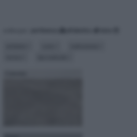
ordina per:
pertinenza
alfabetico
data
ambiente
costo
realizzazione
tecnica
tipo materiale
Cemento