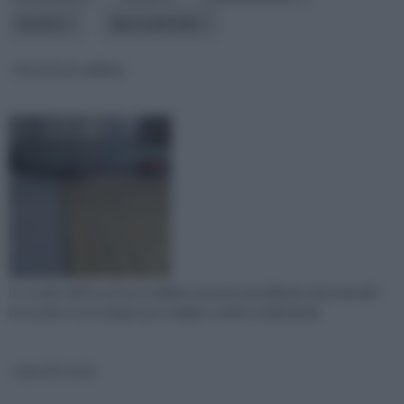
tecnica
tipo materiale
Acustica in edilizia
Lo studio dell'acustica in edilizia consente di utilizzare dei materiali
innovativi e tecnologici per il miglior comfort ambientale.
Lana di roccia