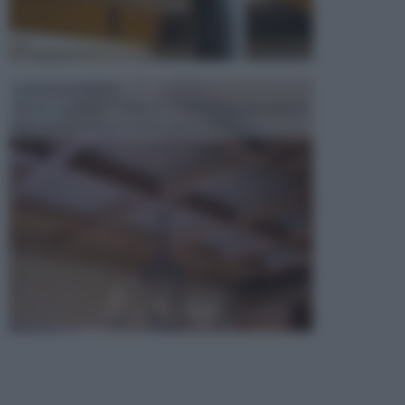
CONTROSOFFITTI
Spesso, quando si edifica o si ristruttura una casa, si
opta per la creazione di un controsoffitto. ...