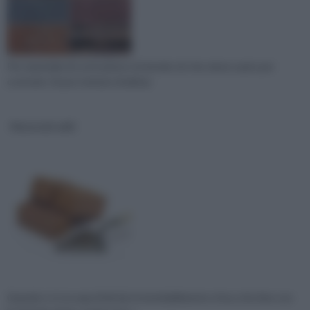
Per materiale di costruzione si intende ciò che viene usato per
costruire. Si può trattare di abitaz
Materiali edili
Quando ci si occupa di fai da te inevitabilmente si ha a che fare con