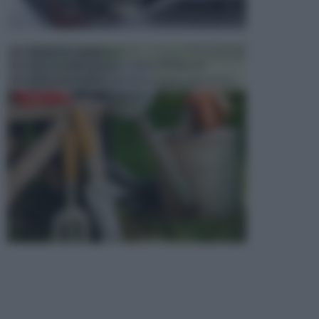
ATTREZZI DA GIARDINO
Picconi, rastrelli e vanghe: Tutti e tre questi
elementi sono indicati per la lavorazione del terren...