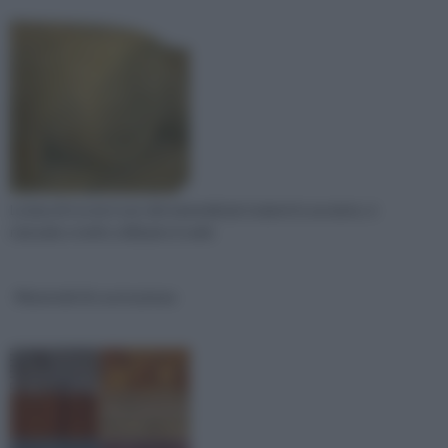
La lana di roccia è uno dei materiali più isolanti in assoluto, è
naturale e molto utilizzato in amb
Materiali di costruzione