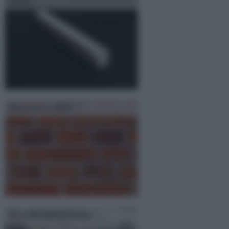
Gesso
Mattoni a vista
Blocchi calcestruzzo