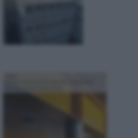
TRAVI
Il fai da te non consiste solo nell' occuparsi del
confezionamento di piccoli og...