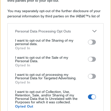
third parties prior to your opt-out.
You may separately opt-out of the further disclosure of your
personal information by third parties on the IABâ€™s list of
downstream participants.
Personal Data Processing Opt Outs
This information may also be disclosed by us to third parties
on the IABâ€™s List of Downstream Participants that may
I want to opt-out of the Sharing of my
further disclose it to other third parties.
personal data.
Opted In
Please note that this website/app uses one or more Google
services and may gather and store information including but
I want to opt-out of the Sale of my
Personal Data.
not limited to your visit or usage behaviour. You may click to
Opted In
grant or deny consent to Google and its third-party tags to
use your data for below specified purposes in below Google
I want to opt-out of processing my
consent section.
Personal Data for Targeted Advertising.
Opted In
I want to opt-out of Collection, Use,
Retention, Sale, and/or Sharing of my
Personal Data that Is Unrelated with the
Purposes for which it was collected.
Opted Out