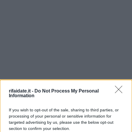
rifaidate.it -
Do Not Process My Personal
Information
If you wish to opt-out of the sale, sharing to third parties, or
processing of your personal or sensitive information for
targeted advertising by us, please use the below opt-out
section to confirm your selection.