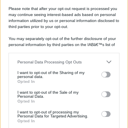
Please note that after your opt-out request is processed you
may continue seeing interest-based ads based on personal
information utilized by us or personal information disclosed to
third parties prior to your opt-out.
You may separately opt-out of the further disclosure of your
personal information by third parties on the IABâ€™s list of
downstream participants.
Personal Data Processing Opt Outs
This information may also be disclosed by us to third parties
on the IABâ€™s List of Downstream Participants that may
I want to opt-out of the Sharing of my
further disclose it to other third parties.
personal data.
Opted In
Please note that this website/app uses one or more Google
services and may gather and store information including but
I want to opt-out of the Sale of my
Personal Data.
not limited to your visit or usage behaviour. You may click to
Opted In
grant or deny consent to Google and its third-party tags to
use your data for below specified purposes in below Google
I want to opt-out of processing my
consent section.
Personal Data for Targeted Advertising.
Opted In