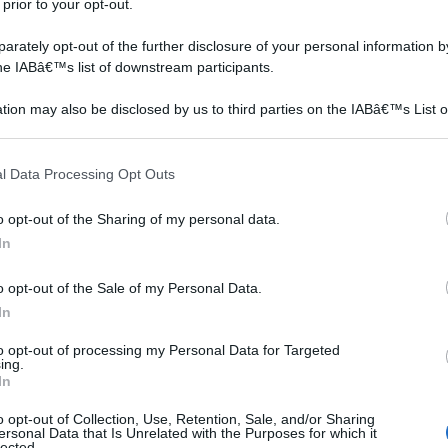
 prior to your opt-out.
rately opt-out of the further disclosure of your personal information by
the IABâ€™s list of downstream participants.
tion may also be disclosed by us to third parties on the IABâ€™s List o
articipants that may further disclose it to other third parties.
ilato dovrà contenere la tipologia di intervento che
 that this website/app uses one or more Google services and may gath
zioni o permessi di costruire ottenuti, l'importo totale
l Data Processing Opt Outs
including but not limited to your visit or usage behaviour. You may click 
 specificando se si tratta di lavori svolti in economia o
 to Google and its third-party tags to use your data for below specifi
o opt-out of the Sharing of my personal data.
e contenere le indicazioni anagrafiche e di residenza del
ogle consent section.
In
secutrice dei lavori. Questi ultimi dati devono
mpresa, anche la sede legale, il codice fiscale, il numero
o opt-out of the Sale of my Personal Data.
 Camera di Commercio, la matricola INPS e la posizione
In
presa esecutrice dei lavori devono essere riportati anche
to opt-out of processing my Personal Data for Targeted
palto anche solo della parte relativa ad impianti tecnici,
ing.
In
ico, del progettista delle strutture e di quello degli
dell'eventuale direttore o dell'ispettore di cantiere.
o opt-out of Collection, Use, Retention, Sale, and/or Sharing
ersonal Data that Is Unrelated with the Purposes for which it
lected.