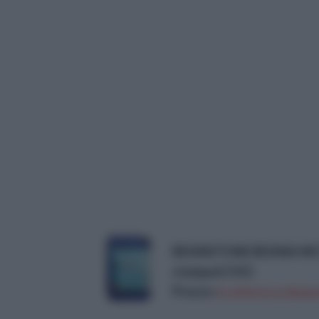
RESINSTONE RESINA M
stampati 5 KG
Prezzo:
in offerta su Amazo