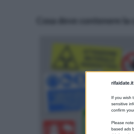
Cosa deve contenere la c
rifaidate.it
If you wish 
sensitive in
confirm your
Please note
based ads b