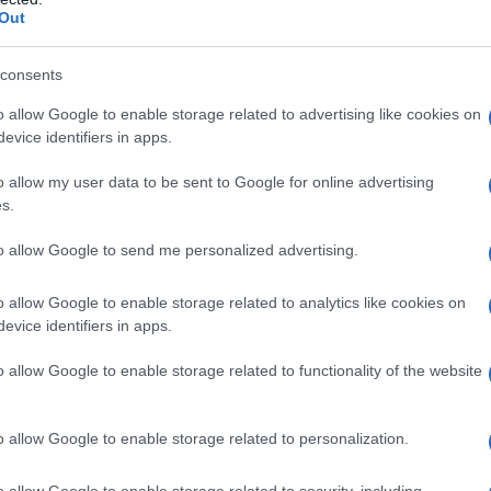
i da riportare sul cartello sono i dati anagrafici di colui
Out
e ne coordina l'esecuzione dei lavori. Le ultime due
rettore di cantiere e dei responsabili delle eventuali
consents
o allow Google to enable storage related to advertising like cookies on
e informazioni da riportare prosegue.
evice identifiers in apps.
ne dell'importo totale dei lavori e indicare quanto è da
gli oneri di sicurezza. Occorre, inoltre, indicare la
o allow my user data to be sent to Google for online advertising
s.
 applicata in ribasso al prezzo d'asta, i dati del
durata dei lavori.
to allow Google to send me personalized advertising.
dili
impianto elettrico di
App da cantiere
o allow Google to enable storage related to analytics like cookies on
cantiere
evice identifiers in apps.
o allow Google to enable storage related to functionality of the website
o allow Google to enable storage related to personalization.
o allow Google to enable storage related to security, including