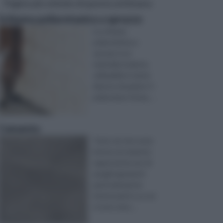
Pagine più visitate di questa settimana
Schiuma poliuretanica a spruzzo
La schiuma
poliuretanica a
spruzzo è un
materiale isolante,
utilizzabile in tante
diverse situazioni. Il
poliuretano forma, ...
Cemento
Tutto ciò che ruota
intorno al cemento
rappresenta uno di
quegli argomenti
particolarmente
interessanti e su sui
vi sono senz ...