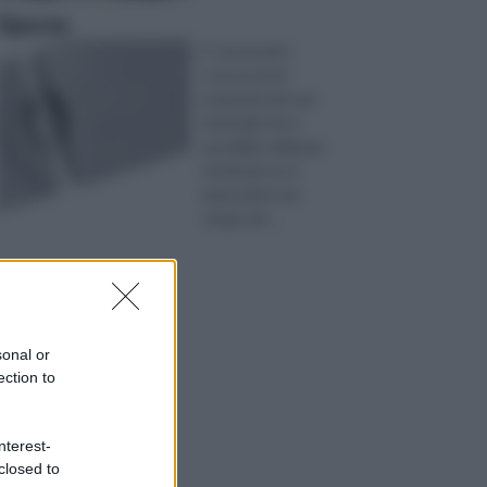
Siporex
E’ necessario
conoscere le
proprietà dei vari
materiali che è
possibile utilizzare
nel fai da te, in
particolare nel
campo de ...
sonal or
ection to
nterest-
closed to