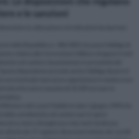
ere: Le disposizioni che regolano
iere e le sanzioni
dimensioni, la collocazione e le indicazioni da riportare
ente della Repubblica n. 380/2001 che pone l'obbligo di
one relativa alla Concessione Edilizia e di apporre tutti
lonistica di cantiere da posizionare in prossimità del
. Questa disposizione prevede anche l'obbligo di porre il
 una sua eventuale mancanza o apposizione in maniera non
trativa fino ad un massimo di 10.329 euro per la
ormativa;
Ministero dei Lavori Pubblici in data 1 giugno 1990 che
 della cartellonistica di cantiere per le opere
ma di un metro di larghezza e due metri di altezza;
 all'articolo 17 regola le dimensioni minime dei cartelli