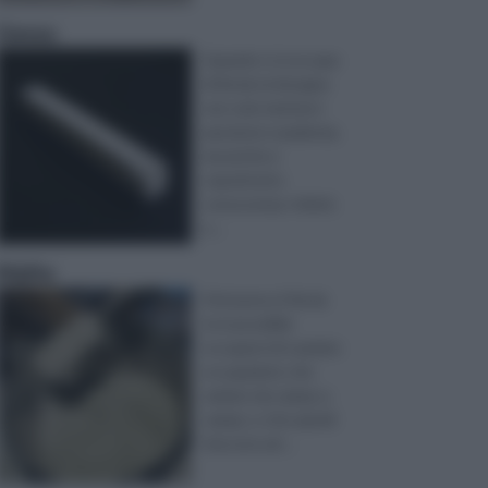
Gesso
Quando ci si occupa
di fai da te bisogna
non solo metterci
passione e pazienza,
ma anche e
soprattutto
conoscenza. Infatti,
a ...
Malte
Attraverso il fai da
te è possibile
occuparsi di svariate
occupazioni, che
variano da campo a
campo, e che quindi
riescono ad ...