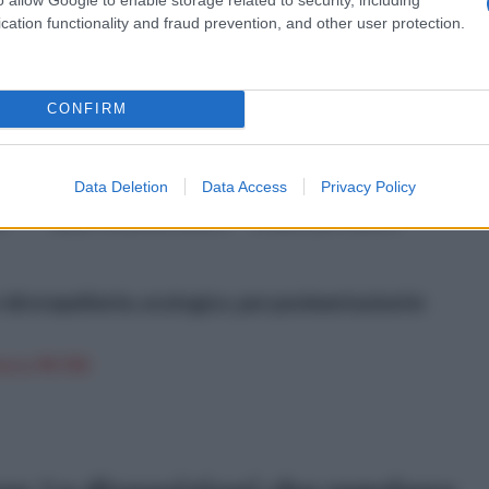
cation functionality and fraud prevention, and other user protection.
ili
L'impianto elettrico di
L'edilizia è un settore
pre
cantiere rappresenta di
dinamico e in continua
CONFIRM
ù
certo un elemento
evoluzione, che vede il
no
abbastanza interessante
professionista spostarsi di
le
nell'ambito
continuo da un cantiere
Data Deletion
Data Access
Privacy Policy
dell'organizzazione di uno
all'altro e, passare, di tanto
a
spazio, che possa essere il
in tanto, per l'ufficio a
enti
nostro appartamento, il
recuperare strumenti...
luogo di lavoro o c...
idrorepellente, ecologico, per pavimentazioni in
n a: 99,75€