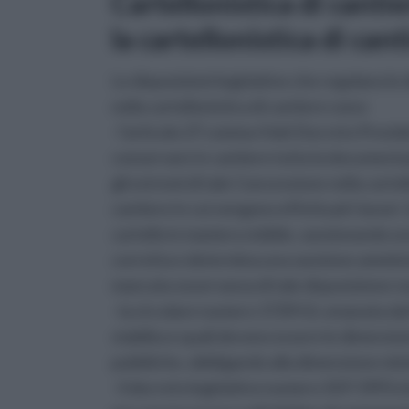
Cartellonistica di canti
la cartellonistica di cant
Le disposizioni legislative che regolano le 
nella cartellonistica di cantiere sono:
- l'articolo 27 comma 4 del Decreto Presid
conservare in cantiere tutta la documentazi
gli estremi di tale Concessione nella cartel
cantiere in cui vengono effettuati i lavori
cartello in maniera visibile, sanzionando
corretta e determina una sanzione amminis
mancata osservanza di tale disposizione n
- la circolare numero 1729/UL emanata dal 
stabilisce quali devono essere le dimensioni
pubbliche, obbligando alla dimensione mini
- il decreto legislativo numero 507/1993 che