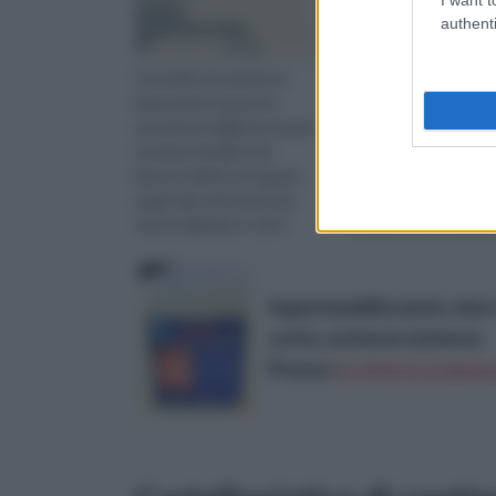
authenti
Il cartello di cantiere è
I preventivi imprese ed
importante sia per le
rappresentano da sem
autorità di vigilanza sia per
una delle evenienze pi
i privati cittadini che
faticose che ci posso
hanno il diritto di sapere
capitare all’interno del
quale tipo di intervento
nostre abitazioni.
verrà realizzato e chi è
Ovviamente, in manier
responsabile della su...
intuibile, vi sono differ
po...
Impermeabilizzante, oleo-
cotto, esterne e interne
Prezzo:
in offerta su Amazo