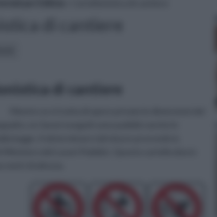
riali per Edilizia
» Cartellonistica di cantiere
stica di cantiere
icoli:
onistica di cantiere
Mentre se si tratta di opere private le dimensioni del
ppalto, se i lavori eseguiti sono pubblici anche le
alla legge. A determinare tali misure provvede la
 Ministero del Lavori Pubblici. Questo cartello dovrà
 metri di altezza.