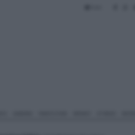
Forum
NTO
GIARDINO
PIANTE E FIORI
IMPIANTI
ATTREZZI
MATERI