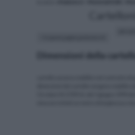
tu sei in :
rifaidate.it
»
Materiali Edili
»
Mate
Cartelloni
altri art
In questa pagina parleremo di :
Dimensioni della cartell
cartello saranno stabilite nel contratto di a
dimensioni del cartello vengono stabilite d
Circolare N.1729/UL del 1 giugno 1990 del
misurare infatti un metro di larghezza e due