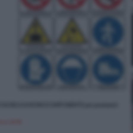
ETACRILICA MONOCOMPONENTE per pavimenti
n a: 35,9€