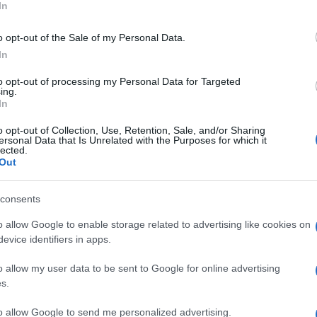
In
o opt-out of the Sale of my Personal Data.
In
to opt-out of processing my Personal Data for Targeted
 in
Curioso di scoprire come
Serviranno innanzitutto
ing.
a
costruire una porta in
dei listelli di legno, spesso
In
legno? Leggi questo
a questo scopo è utilizzato
o opt-out of Collection, Use, Retention, Sale, and/or Sharing
articolo e ti toglierai
il legno d'abete.
ersonal Data that Is Unrelated with the Purposes for which it
 e
parecchi dubbi scoprendo
lected.
passo per passo tutti i
Out
passaggi e gli attrezzi
indispensabili per la
consents
realizzazione
088&#160;18&#160;mm | 1220&#160;mm x
o allow Google to enable storage related to advertising like cookies on
x 0,6&#160;m)
Prezzo:
in offerta su Amazon a: 50€
evice identifiers in apps.
o allow my user data to be sent to Google for online advertising
s.
o
Conservazione del
Corrimano in legno
to allow Google to send me personalized advertising.