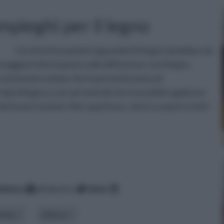
impieghi per il legno
Cerchi informazioni riguardanti il legno lamellare da
 maggiori informazioni sulle differenze con il legno
e tantissime notizie che ti permetteranno di
ipi di legno e sui vari metodi che è possibile applicare
ei buoni risultati. Non aspettare, vieni a scoprire tutti i
inenza
alfabetico
data
Tema
utilizzo