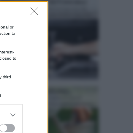
MANUTENZIONE AUTOMOBILE
In tempi come questi, il fai da te è una cosa che
aggrada sempre di piu, quando si tratta della prop...
sonal or
ection to
nterest-
closed to
 third
ATTREZZI DA GIARDINO
f
Picconi, rastrelli e vanghe: Tutti e tre questi
elementi sono indicati per la lavorazione del terren...
er and store
to grant or
ed purposes