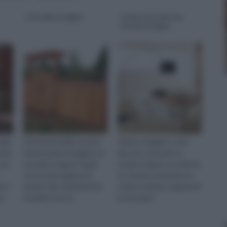
Cancello in legno
Come costruire un
tavolo in legno
alda
Perchè potrebbe essere
Venite a leggere come
 più
interessante installare un
fare per costruire un
con
cancello in legno? Quali
tavolo in legno con il fai da
sono le prerogative di
te. Potrete ottenere un
no i
questo tipo di elemento?
ottimo risultato seguendo
me
Scoprilo con noi.
le istruzioni