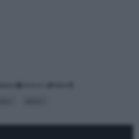
inenza
alfabetico
data
Tema
utilizzo