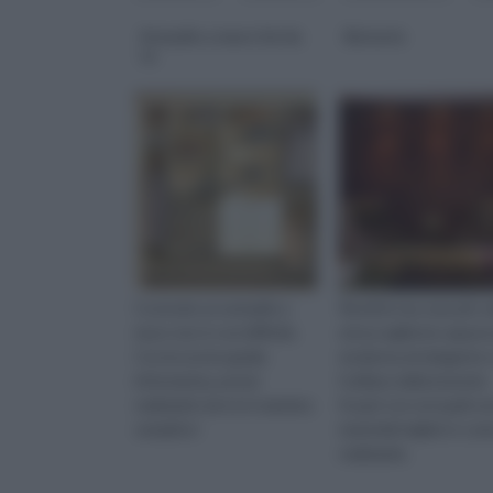
Armadio a muro fai da
Boiserie
te
Costruire un armadio a
Rendi la tua casa più c
muro non è cosi difficile.
ed accogliente oppure
Con la nostra guida
moderna ed elegante 
informativa, potrai
l'utilizzo della boiserie.
realizzarlo da te in maniera
Scopri con noi quali so
semplice!
materiali migliori e co
realizzarla.