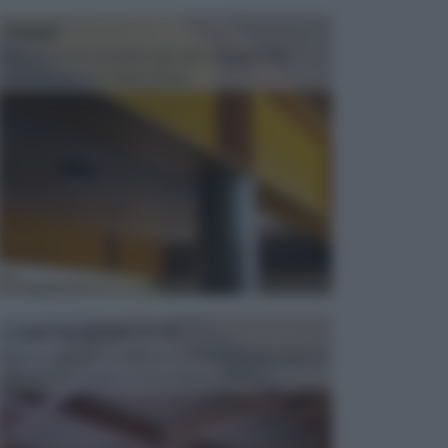
TRAVI
Il fai da te non consiste solo nell' occuparsi del
confezionamento di piccoli og...
CONTROSOFFITTI
Spesso, quando si edifica o si ristruttura una casa, si
opta per la creazione di un controsoffitto. ...