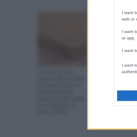
I want t
web or d
I want t
or app.
I want t
I want t
Il compensato è un
Conosci il compensat
authenti
materiale edile versatile e
marino? Leggi questo
funzionale. Si tratta di
articolo di
pannelli multistrati,
approfondimento ed in
impiegati in ambito edilizio
a scoprire pregi e difet
per la realizzazione di
questo materiale
pareti, mobili ecc.