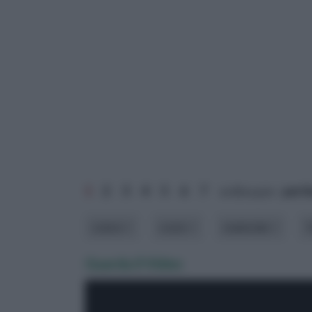
1
2
3
4
5
6
7
ordina per:
pert
colore
costo
materiale
Guarda il Video