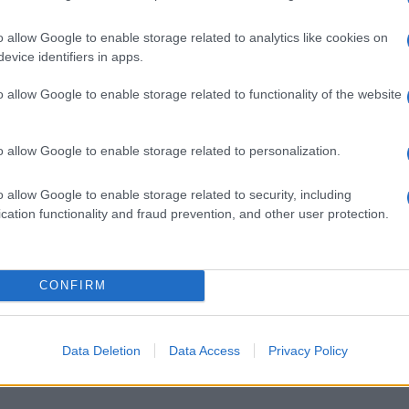
legno
o allow Google to enable storage related to analytics like cookies on
evice identifiers in apps.
o allow Google to enable storage related to functionality of the website
o allow Google to enable storage related to personalization.
o allow Google to enable storage related to security, including
o
Infatti se non si esegue
Il corrimano è qualcosa di
cation functionality and fraud prevention, and other user protection.
una corretta
molto importante in una
conservazione del legno
scala, soprattutto quando
izia
possono venir fuori alcuni
questa è frequentata da
CONFIRM
ti di
difetti che rendono vano il
lavoro.
Data Deletion
Data Access
Privacy Policy