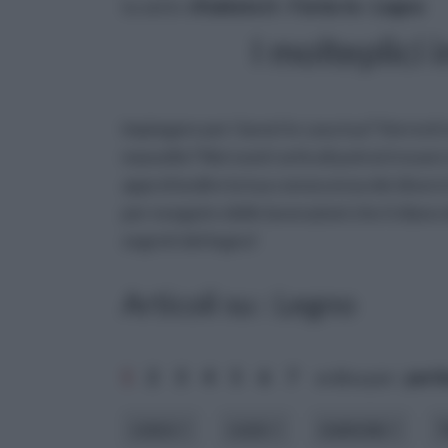
tu sei in :
rifaidate.it
»
Fai da te
»
Legno
I molteplici 
impiegare per i lavori in casa tua? Vorresti
massello? Nei nostri articoli potrai trovar
approfondire la tua conoscenza dei diversi t
per eseguire delle lavorazioni che ti diano d
segreti del legno!
Articoli su : Legno
1
2
3
4
5
6
7
ordina per:
pert
colore
costo
materiale