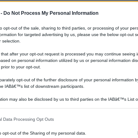
 -
Do Not Process My Personal Information
to opt-out of the sale, sharing to third parties, or processing of your per
formation for targeted advertising by us, please use the below opt-out s
 selection.
 that after your opt-out request is processed you may continue seeing i
ased on personal information utilized by us or personal information dis
 prior to your opt-out.
rately opt-out of the further disclosure of your personal information by
the IABâ€™s list of downstream participants.
tra
Come fare una porta in
Come fare uno scaffale
tion may also be disclosed by us to third parties on the IABâ€™s List o
legno
in legno
articipants that may further disclose it to other third parties.
 that this website/app uses one or more Google services and may gath
l Data Processing Opt Outs
including but not limited to your visit or usage behaviour. You may click 
 to Google and its third-party tags to use your data for below specifi
o opt-out of the Sharing of my personal data.
ogle consent section.