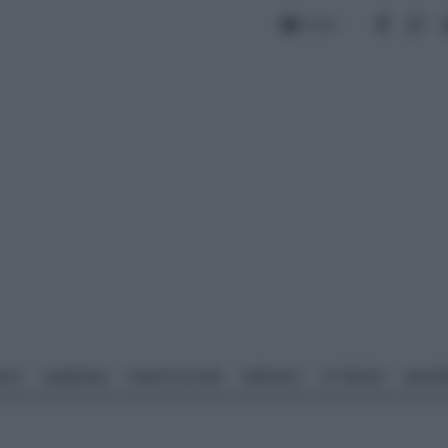
Forum
NTO
GIARDINO
PIANTE E FIORI
IMPIANTI
ATTREZZI
MATERI