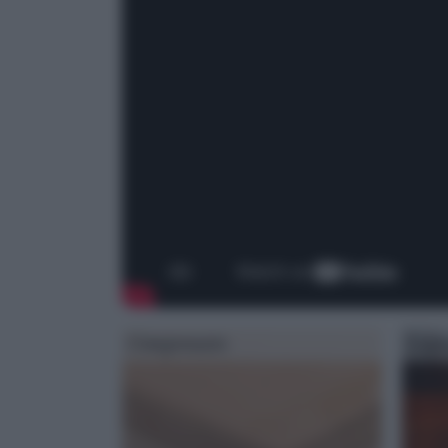
Compensato
Legn