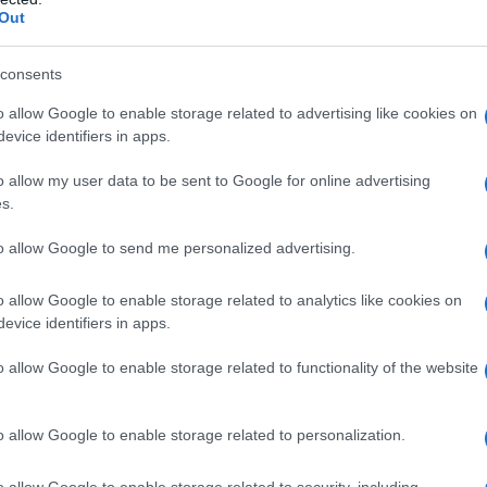
Out
 le
consents
vano
o allow Google to enable storage related to advertising like cookies on
evice identifiers in apps.
sa
o allow my user data to be sent to Google for online advertising
 si
s.
o
to allow Google to send me personalized advertising.
ene
o allow Google to enable storage related to analytics like cookies on
e di
evice identifiers in apps.
 capace di resistere anche alle peggiori situazioni
o allow Google to enable storage related to functionality of the website
rticolari. La sua colorazione è di tipo bruno giallo,è
 segni del tempo, quindi è longevo.
o allow Google to enable storage related to personalization.
ene utilizzato in molti campi, anche nelle costruzioni
o allow Google to enable storage related to security, including