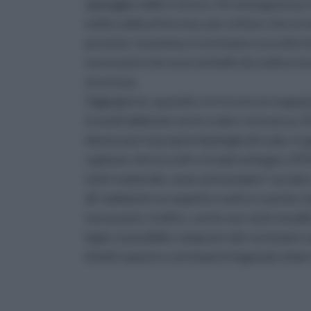
appoggio saldo e sicuro. Di conseguenza, 
molto salda al terreno, per evitare che si 
previsto. Insomma, il corrimano va scelto
necessario che esso sia bello da vedere ma
sicurezza.
Oggi giorno, quando ci si reca in un negozi
trovarli abbinati con le scale e viceversa.
idoneo per la propria tipologia di scala. I
capitare che la scelt a ricada sul legno. E
tutti i materiali, come ad esempio l’ acciai
all’ ambiente un aspetto rustico o anche cl
necessario. Inoltre, con le sue varie tonalit
legni, è possibile comprare dei corrimani c
infatti reperire corrimani in legni più chiari 