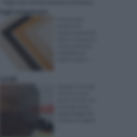
Pagine più visitate di questa settimana
Fogli compensato
Esistono tanti
prodotti che
vengono derivati dal
legno e che possono
essere usati per la
realizzazione di
mobili, arredi di v ...
Listelli
Quando ci si occupa
di fai da te si può
avere a che fare con
moltissimi settori,
dal giardinaggio alla
creazione di oggetti,
...