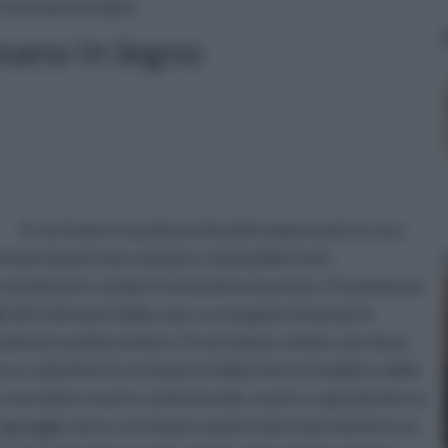
Corrimano in legno
mano in legno
Il corrimano è qualcosa di molto importante in una
ntata da persone anziane o da bambini ed è
e di ottenere sempre la massima sicurezza. Ovviamente,
i altri elementi della casa, va eseguita tenendo in
ramente quello estetico: il corrimano, infatti, non deve
o e volentieri il corrimano è della stessa tonalità e dello
re, esso deve essere confortevole, ovvero, soprattutto se
’ appoggio ad un corrimano, questo deve permettere un