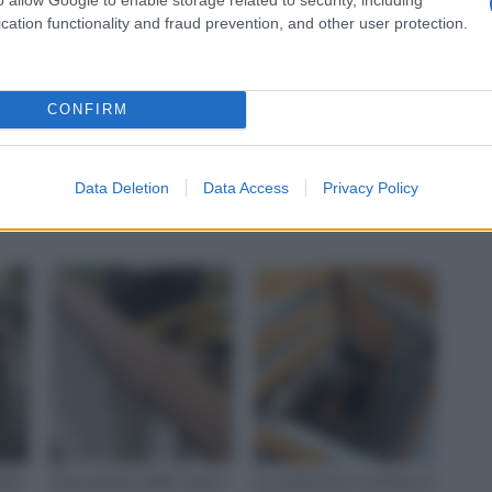
di scale e, quindi, anche di corrimani. Anch’ esso è
cation functionality and fraud prevention, and other user protection.
runa, ma presenta una caratteristica peculiare, ovvero la
ta di un legno mediamente duro e resistente all’ urto,
iti e di chiodi sia che con collanti. E’ abbastanza
CONFIRM
Data Deletion
Data Access
Privacy Policy
Passamano in legno
Corrimano legno
tire
Il passamano delle scale è
La scelta di un corrimano è