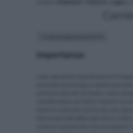
tu sei in :
rifaidate.it
»
Fai da te
»
Legno
» 
Corri
In questa pagina parleremo di :
Importanza:
scala, soprattutto quando questa è freque
particolarmente lunga, in quanto permett
anche la scelta del corrimano, come tutti gl
considerazione vari fattori. Il primo è sicu
essere in contrasto con la scala, anzi, spess
stesso materiale della scala stessa. Inolt
vi sono in casa persone che necessitano l