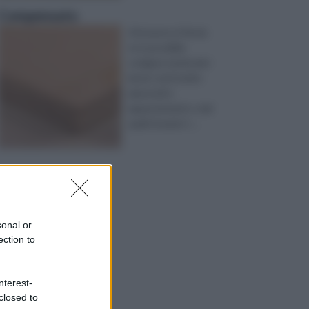
Compensato
Attraverso il fai da
te è possibile
svolgere tantissimi
lavori, tutti molto
piacevoli e
appassionanti, e dai
quali ricavare t ...
sonal or
ection to
nterest-
closed to