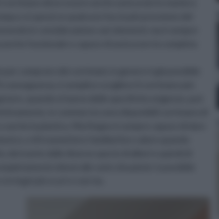
il corrimano deve essere anche assicurato in maniera
rompa o si spezzi se qualcuno faccia più pressione del
 tenendo in considerazione vari elementi, ma è sempre
 anche funzionale e capace di assicurare la completa
o per comprare dei corrimani, in genere è già possibile
 Di conseguenza, è semplice scegliere il corrimano più
n genere, quando si hanno delle specifiche esigenze, può
ffettivamente, in commercio sono disponibili corrimano di
o o anche la plastica. Ma il legno è sempre capace di dare
assico, e di trasmettere familiarità e calore quando
à, derivante dalle diverse specie di alberi e quindi di
ompletamente idonei alle varie situazioni: è possibile
o in legni più scuri e così via.