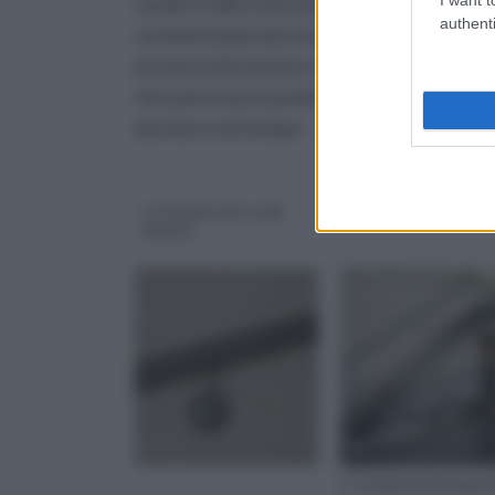
navali e nella costruzione sia di mobili che 
authenti
caratterizzato da una colorazione giallo-b
presenza di striature scure. Inoltre si trat
che può essere posato sia con l’ ausilio di v
duraturo nel tempo.
corrimano per scale
Corrimano scale
interne
...
E' fondamentale garan