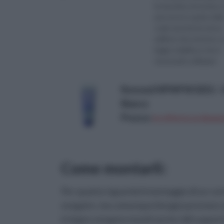
la massima sicurezza a 
percorre lo spazio dell
scale sia interne ad un
edificio che esterne. L
legge stabilisce che è
necessario utilizzare
almeno un corrimano p
ogni...
Ronseal MPWFW325G - Stu
Bianco
Prezzo:
in offerta su Amazo
Come montarli:
Per quanto riguarda il montaggio di un corr
eseguire, ma comunque bisogna prestare at
in legno vengono muniti anche ddi supporti 