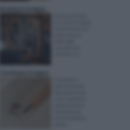
Strutture in legno
Attraverso il fai da
te ci si può occupare
di tanti settori, tra i
quali vi è anche
quello della
costruzione di
strutture o d ...
Corrimano in legno
Il corrimano è
qualcosa di molto
importante in una
scala, soprattutto
quando questa è
frequentata da
persone anziane o
da bam ...