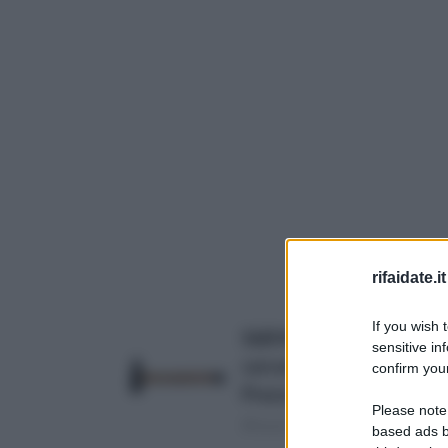
rifaidate.it
If you wish 
S&R Martello da fabbro 50
sensitive in
curvatura
confirm your
Prezzo:
in offerta su Amazo
Please note
(Risparmi 4€)
based ads b