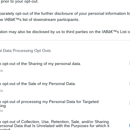
 prior to your opt-out.
rately opt-out of the further disclosure of your personal information by
the IABâ€™s list of downstream participants.
tion may also be disclosed by us to third parties on the IABâ€™s List o
articipants that may further disclose it to other third parties.
 that this website/app uses one or more Google services and may gath
l Data Processing Opt Outs
including but not limited to your visit or usage behaviour. You may click 
versa
 to Google and its third-party tags to use your data for below specifi
o opt-out of the Sharing of my personal data.
ogle consent section.
In
ni
o opt-out of the Sale of my Personal Data.
e
In
l
to opt-out of processing my Personal Data for Targeted
ing.
In
enze
o opt-out of Collection, Use, Retention, Sale, and/or Sharing
ersonal Data that Is Unrelated with the Purposes for which it
lected.