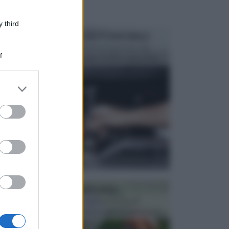
 third
MANUTENZIONE AUTOMOBILE
In tempi come questi, il fai da te è una cosa che
f
aggrada sempre di piu, quando si tratta della prop...
er and store
to grant or
ed purposes
ATTREZZI DA GIARDINO
Picconi, rastrelli e vanghe: Tutti e tre questi
elementi sono indicati per la lavorazione del terren...