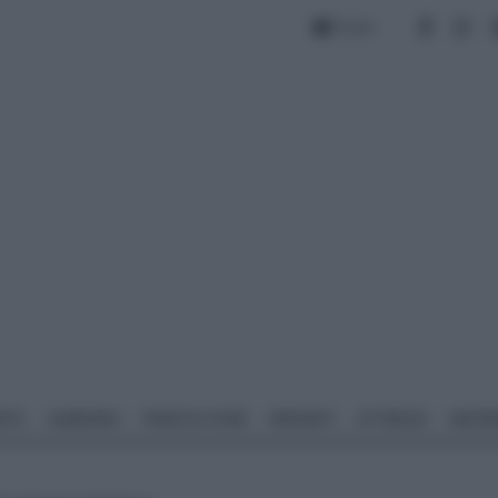
Forum
NTO
GIARDINO
PIANTE E FIORI
IMPIANTI
ATTREZZI
MATERI