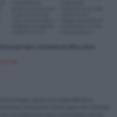
chi
fondamentale per
fondamentale,
e
garantire la sicurezza di chi
soprattutto nel caso delle
le sale e le scende. Allo
scale interne che
a
stesso modo il corrimano è
collegano due piani diversi
obbligatorio sui soppalchi,
di un’abitazione: non solo
sui balconi e in tutte
si deve optare per il
er
quelle strutture in cu...
modello più funzionale, ma
è necessa...
cco per legno, confezione da 325 g, colore:
n a: 7,9€
imano in legno, questo non è molto difficile da
tenzione. Innanzitutto, è bene sapere che i corrimani
per una facile posa in opera e di terminali, cosa che