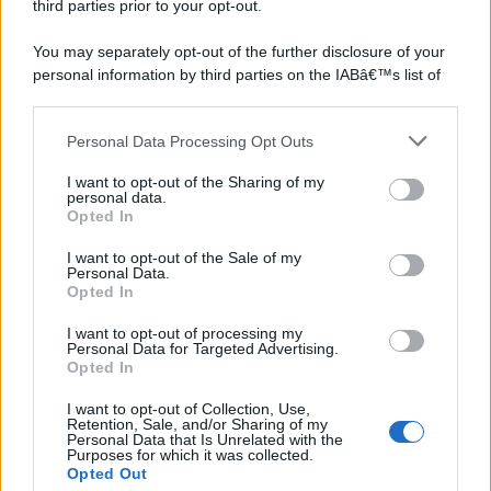
third parties prior to your opt-out.
You may separately opt-out of the further disclosure of your
personal information by third parties on the IABâ€™s list of
downstream participants.
Personal Data Processing Opt Outs
This information may also be disclosed by us to third parties
on the IABâ€™s List of Downstream Participants that may
I want to opt-out of the Sharing of my
further disclose it to other third parties.
personal data.
Opted In
Please note that this website/app uses one or more Google
services and may gather and store information including but
I want to opt-out of the Sale of my
Personal Data.
not limited to your visit or usage behaviour. You may click to
Opted In
grant or deny consent to Google and its third-party tags to
use your data for below specified purposes in below Google
I want to opt-out of processing my
consent section.
Personal Data for Targeted Advertising.
Opted In
©2026 - rifaidate.it - p.iva 03338800984
Privacy
Pubblicità
I want to opt-out of Collection, Use,
Retention, Sale, and/or Sharing of my
Personal Data that Is Unrelated with the
Purposes for which it was collected.
Opted Out