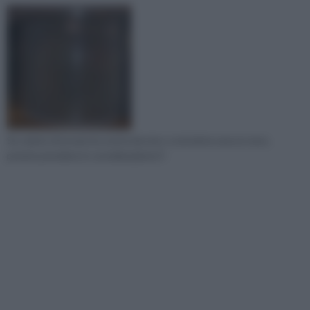
Se volete rinnovare la vostra doccia o costruirne una ex novo,
potete prendere in considerazione l'i