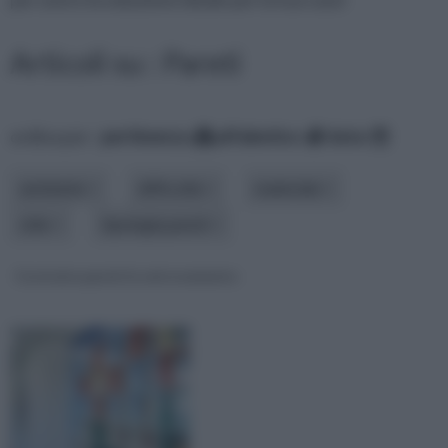
Articoli su : Pareti
ordina per:
pertinenza
alfabetico
data
ambiente
difficoltà
materiale
stile
tipologia pareti
Costruire pareti in vetrocemento