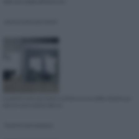
delle zone singole all'interno di u
pareti in vetro per interni
Le pareti in vetro per interni costituiscono una valida soluzione per
dare un nuovo aspetto alla nos
Pareti in vetrocemento