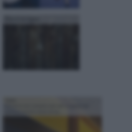
Pareti in legno
TRAVI
Il fai da te non consiste solo nell' occuparsi del
confezionamento di piccoli og...