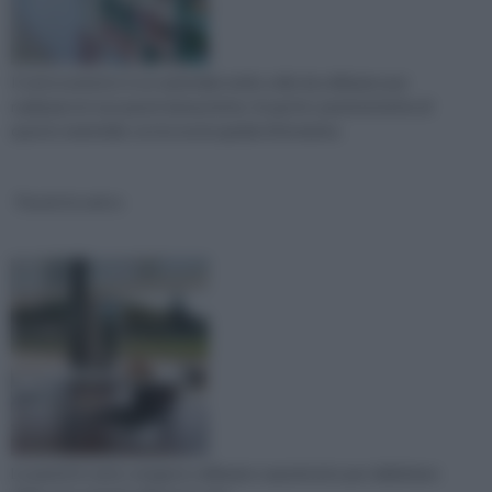
Il vetrocemento è un materiale molto utile da utilizzare per
realizzare le tue pareti domestiche. Scopri le caratteristiche di
questo materiale con la nostra guida informativa
Pareti in vetro
Le pareti in vetro vengono utilizzate soprattutto per delimitare