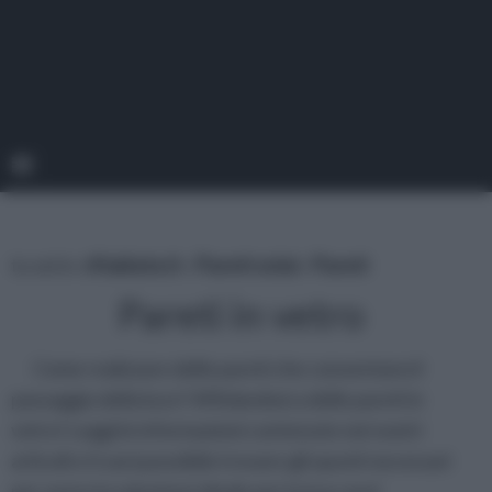
tu sei in :
rifaidate.it
»
Pareti solai
»
Pareti
Pareti in vetro
Come realizzare delle pareti che consentano il
passaggio della luce? Affidandosi a delle pareti in
vetro! Leggi le informazioni contenute nei nostri
articoli e ti sarà possibile trovare gli spunti necessari
per avere la soluzione ideale per la tua casa!