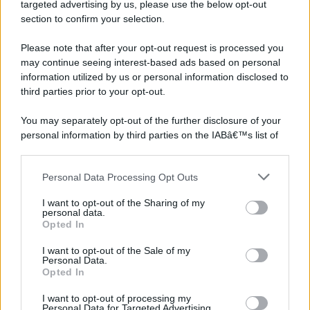
targeted advertising by us, please use the below opt-out
section to confirm your selection.
Please note that after your opt-out request is processed you
may continue seeing interest-based ads based on personal
information utilized by us or personal information disclosed to
third parties prior to your opt-out.
You may separately opt-out of the further disclosure of your
personal information by third parties on the IABâ€™s list of
downstream participants.
Personal Data Processing Opt Outs
This information may also be disclosed by us to third parties
on the IABâ€™s List of Downstream Participants that may
I want to opt-out of the Sharing of my
further disclose it to other third parties.
personal data.
Opted In
Please note that this website/app uses one or more Google
services and may gather and store information including but
I want to opt-out of the Sale of my
Personal Data.
not limited to your visit or usage behaviour. You may click to
Opted In
grant or deny consent to Google and its third-party tags to
use your data for below specified purposes in below Google
I want to opt-out of processing my
consent section.
Personal Data for Targeted Advertising.