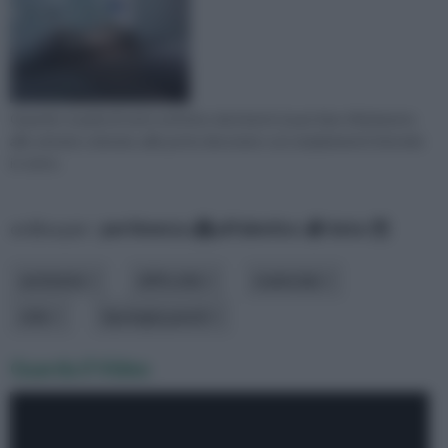
Quando si parla di vetro artistico da interni si può fare riferimento
alle vetrate colorate, alle porte decorate o ai complementi d'arredo
in vetro.
ordina per:
pertinenza
alfabetico
data
ambiente
difficoltà
materiale
stile
tipologia pareti
Guarda il Video