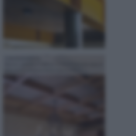
CONTROSOFFITTI
Spesso, quando si edifica o si ristruttura una casa, si
opta per la creazione di un controsoffitto. ...