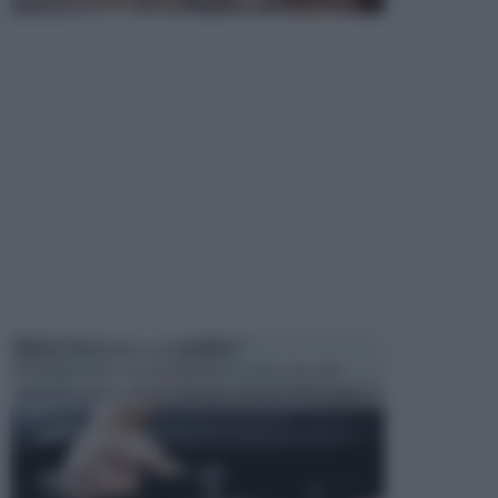
MANUTENZIONE AUTOMOBILE
In tempi come questi, il fai da te è una cosa che
aggrada sempre di piu, quando si tratta della prop...