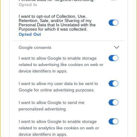
Opted In
I want to opt-out of Collection, Use,
Retention, Sale, and/or Sharing of my
Personal Data that Is Unrelated with the
Purposes for which it was collected.
Opted Out
Google consents
I want to allow Google to enable storage
related to advertising like cookies on web or
device identifiers in apps.
I want to allow my user data to be sent to
Google for online advertising purposes.
I want to allow Google to send me
personalized advertising.
I want to allow Google to enable storage
related to analytics like cookies on web or
device identifiers in apps.