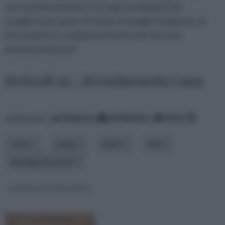
non tutti possiedono! Ecco gli arredamenti da
scegliere per poter sfruttare al meglio l’ambiente, le
decorazioni e i complementi d’arredo che non
possono mancare!
Articoli su : Arredamento casa
ordina per:
pertinenza
alfabetico
data
costo
luogo
spazi
stile
tipologia di arredo
arredare una tavernetta