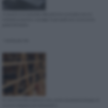
Il cemento è un materiale edile piuttosto economico ma con
molteplici proprietà e vantaggi. Scopri quali sono con la nostra
guida informativa
Cantine per vini
Se siete intenditori del buon vino, avrete sicuramente bisogno di
un posto adeguato per mantenerlo e