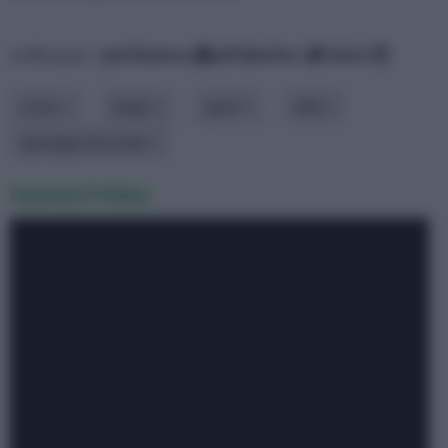
ordina per:
pertinenza
alfabetico
data
costo
luogo
spazi
stile
tipologia di arredo
Guarda il Video