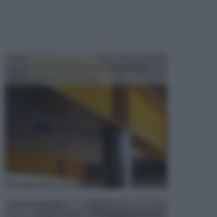
TRAVI
Il fai da te non consiste solo nell' occuparsi del
confezionamento di piccoli og...
CONTROSOFFITTI
Spesso, quando si edifica o si ristruttura una casa, si