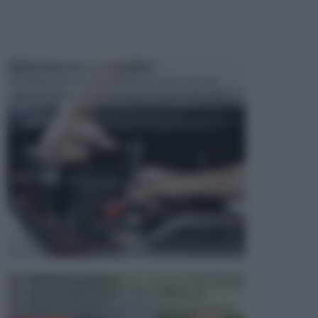
MANUTENZIONE AUTOMOBILE
In tempi come questi, il fai da te è una cosa che
aggrada sempre di piu, quando si tratta della prop...
ATTREZZI DA GIARDINO
Picconi, rastrelli e vanghe: Tutti e tre questi
elementi sono indicati per la lavorazione del terren...