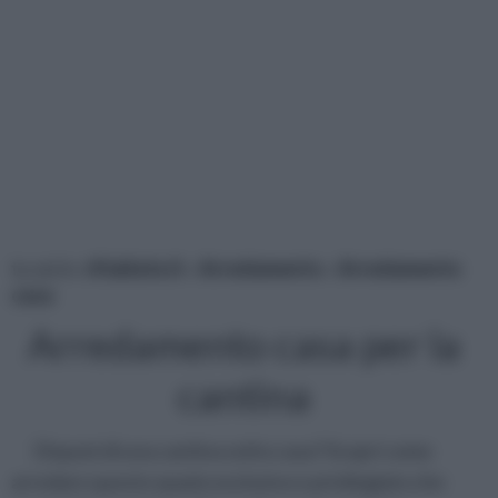
tu sei in :
rifaidate.it
»
Arredamento
»
Arredamento
casa
Arredamento casa per la
cantina
Disponi di una cantina sotto casa? Scopri come
arredare questo spazio esclusivo e privilegiato che