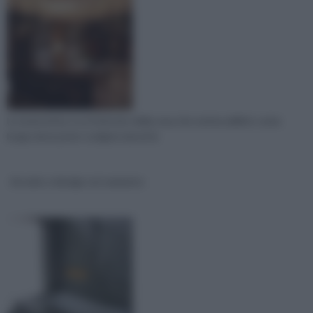
La tavernetta, è un interrato della casa che veniva adibito come
luogo dove poter svolgere alcuni la
Arredo e design col cemento