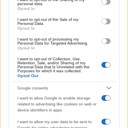
further disclose it to other third parties.
personal data.
Opted In
Please note that this website/app uses one or more Google
services and may gather and store information including but
I want to opt-out of the Sale of my
Personal Data.
not limited to your visit or usage behaviour. You may click to
Opted In
grant or deny consent to Google and its third-party tags to
use your data for below specified purposes in below Google
I want to opt-out of processing my
consent section.
Personal Data for Targeted Advertising.
Opted In
I want to opt-out of Collection, Use,
Retention, Sale, and/or Sharing of my
Personal Data that Is Unrelated with the
Purposes for which it was collected.
Opted Out
Google consents
I want to allow Google to enable storage
related to advertising like cookies on web or
device identifiers in apps.
I want to allow my user data to be sent to
Google for online advertising purposes.