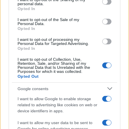
further disclose it to other third parties.
personal data.
Opted In
Please note that this website/app uses one or more Google
services and may gather and store information including but
I want to opt-out of the Sale of my
Personal Data.
not limited to your visit or usage behaviour. You may click to
Opted In
grant or deny consent to Google and its third-party tags to
use your data for below specified purposes in below Google
I want to opt-out of processing my
consent section.
Personal Data for Targeted Advertising.
Opted In
©2026 - rifaidate.it - p.iva 03338800984
Privacy
Pubblicità
I want to opt-out of Collection, Use,
Retention, Sale, and/or Sharing of my
Personal Data that Is Unrelated with the
Purposes for which it was collected.
Opted Out
Google consents
I want to allow Google to enable storage
related to advertising like cookies on web or
device identifiers in apps.
I want to allow my user data to be sent to
Google for online advertising purposes.