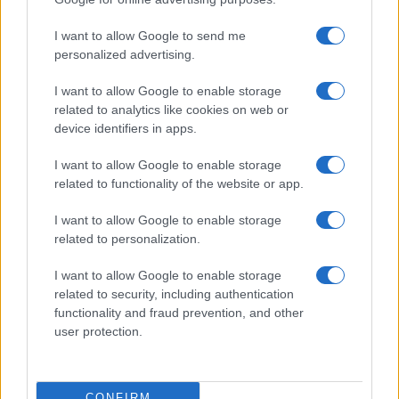
I want to allow Google to send me
personalized advertising.
I want to allow Google to enable storage
related to analytics like cookies on web or
device identifiers in apps.
I want to allow Google to enable storage
related to functionality of the website or app.
I want to allow Google to enable storage
related to personalization.
I want to allow Google to enable storage
related to security, including authentication
functionality and fraud prevention, and other
user protection.
CONFIRM