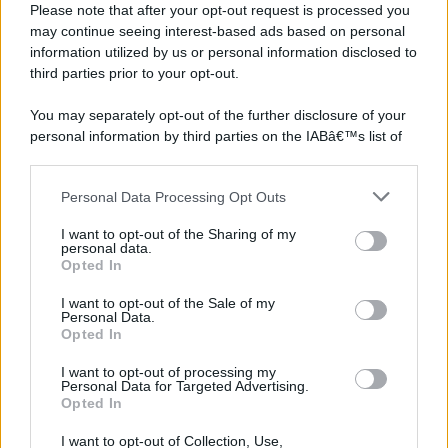
Please note that after your opt-out request is processed you
may continue seeing interest-based ads based on personal
information utilized by us or personal information disclosed to
third parties prior to your opt-out.
You may separately opt-out of the further disclosure of your
personal information by third parties on the IABâ€™s list of
downstream participants.
Personal Data Processing Opt Outs
This information may also be disclosed by us to third parties
on the IABâ€™s List of Downstream Participants that may
I want to opt-out of the Sharing of my
further disclose it to other third parties.
personal data.
Opted In
Please note that this website/app uses one or more Google
services and may gather and store information including but
I want to opt-out of the Sale of my
Personal Data.
not limited to your visit or usage behaviour. You may click to
Opted In
grant or deny consent to Google and its third-party tags to
use your data for below specified purposes in below Google
I want to opt-out of processing my
consent section.
Personal Data for Targeted Advertising.
Opted In
©2026 - rifaidate.it - p.iva 03338800984
Privacy
Pubblicità
I want to opt-out of Collection, Use,