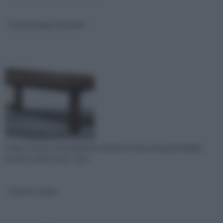
Tavoli in legno massello
Il legno si può sostanzialmente dividere in due principali famiglie:
teneri (o dolci) e duri. I prim
Tavoli in resina