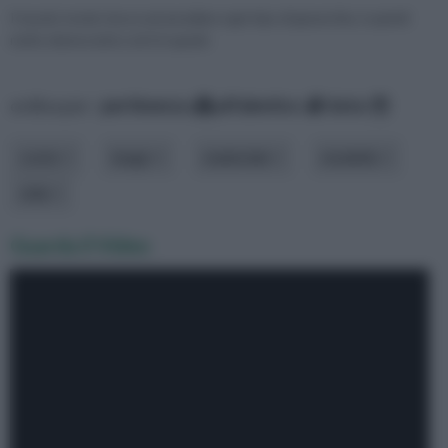
Il tavolo tondo riesce ad annullare ogni tipo di gerarchie, è quindi
molto democratico ed è in grado
ordina per:
pertinenza
alfabetico
data
costo
luogo
materiale
modello
stile
Guarda il Video