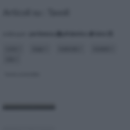
Articoli su : Tavoli
ordina per:
pertinenza
alfabetico
data
costo
luogo
materiale
modello
stile
Tavolo estensibile