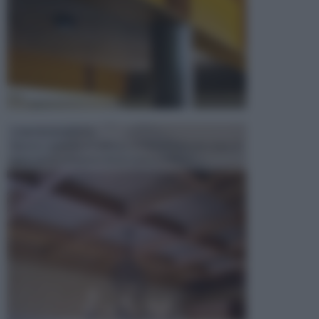
CONTROSOFFITTI
Spesso, quando si edifica o si ristruttura una casa, si
opta per la creazione di un controsoffitto. ...