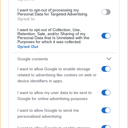
grant or deny consent to Google and its third-party tags to
use your data for below specified purposes in below Google
I want to opt-out of processing my
consent section.
Personal Data for Targeted Advertising.
Opted In
I want to opt-out of Collection, Use,
Retention, Sale, and/or Sharing of my
Personal Data that Is Unrelated with the
Purposes for which it was collected.
Opted Out
Google consents
©2026 - rifaidate.it - p.iva 03338800984
Privacy
Pubblicità
I want to allow Google to enable storage
related to advertising like cookies on web or
device identifiers in apps.
I want to allow my user data to be sent to
Google for online advertising purposes.
I want to allow Google to send me
personalized advertising.