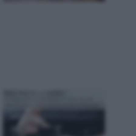
MANUTENZIONE AUTOMOBILE
In tempi come questi, il fai da te è una cosa che
aggrada sempre di piu, quando si tratta della prop...