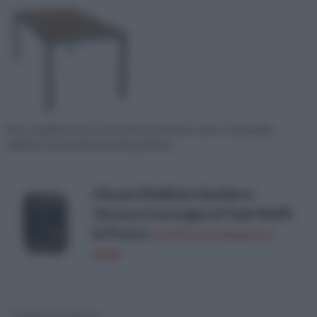
Fino a qualche anno fa, la resina era intesa come un materiale
dedicato al rivestimento dei paviment
Olio per Mobili da Giardino e
Terrazza Cura Legno di Teak W229-
5L
Prezzo:
in offerta su Amazon a:
49,9€
Tavolini da salotto