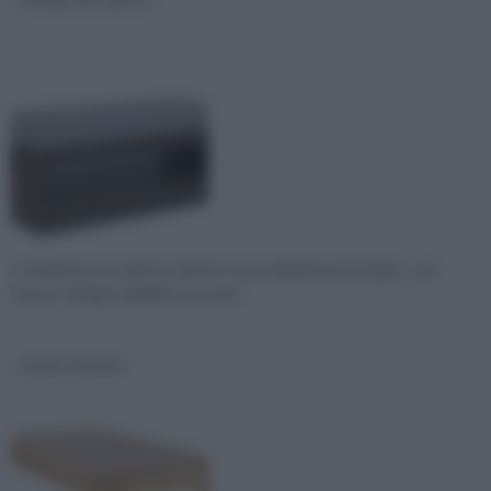
I tavolini per un salotto classico sono solitamente in legno, con
forme o design variabili a seconda
tavolo classico