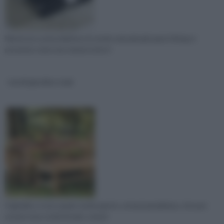
Mentre la cucina definisce in modo naturale gli spazi, il living si
presenta come una stanza tutta d
tavoli giardino teak
Il giardino, è uno spazio verde aperto, un’oasi paradisiaca, che può
essere resa confortevole, comod