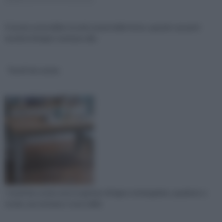
Il tavolo estensibile ricorda i pranzi delle feste, quando i pesanti
tavoloni di legno venivano allu
Tavoli da cucina
I tavoli da cucina sono in genere di legno rettangolare, quadrato e
tondo, ma tuttavia ci sono delle