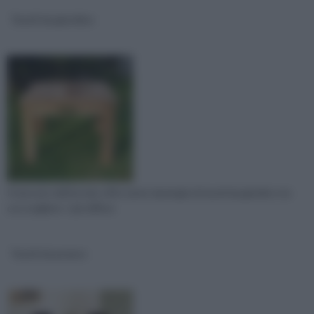
Tavoli da giardino
Il mercato dell'arredo offre tante tipologie di tavoli da giardino tra
cui scegliere. I più diffusi
Tavoli da pranzo