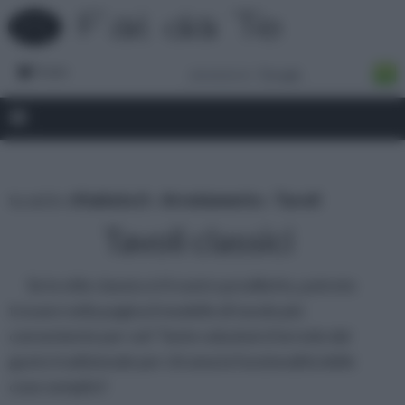
Forum
tu sei in :
rifaidate.it
»
Arredamento
»
Tavoli
Tavoli classici
Se lo stile classico è il vostro prediletto, potrete
trovare nella pagina il modello di tavolo più
conveniente per voi! Tante soluzioni d’arredo dal
gusto tradizionale per chi ama la funzionalità delle
cose semplici!