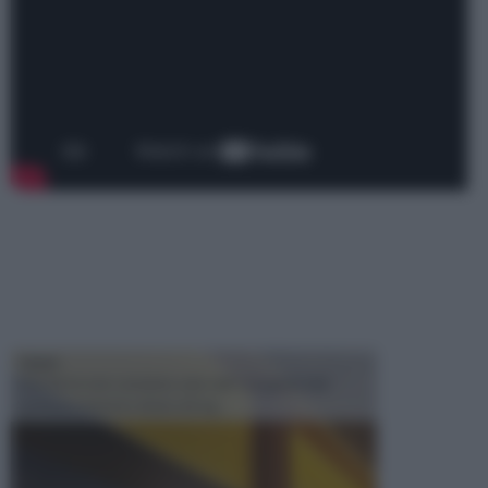
TRAVI
Il fai da te non consiste solo nell' occuparsi del
confezionamento di piccoli og...