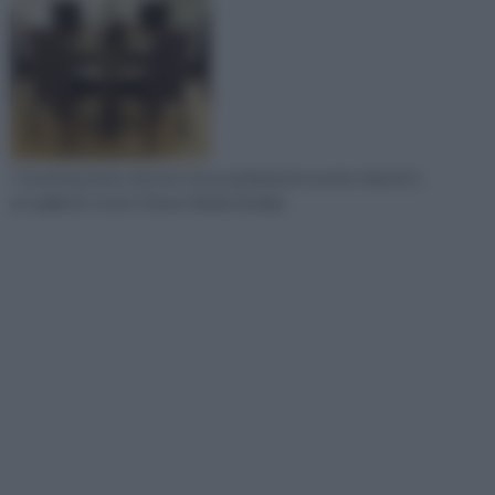
I tavoli da pranzo devono necessariamente essere robusti e
accoglienti. La loro forma chiede di adeg