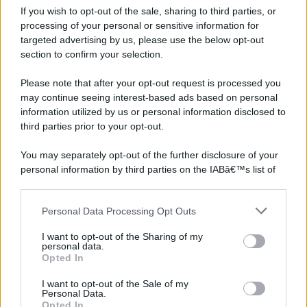
If you wish to opt-out of the sale, sharing to third parties, or
processing of your personal or sensitive information for
targeted advertising by us, please use the below opt-out
section to confirm your selection.
Please note that after your opt-out request is processed you
may continue seeing interest-based ads based on personal
information utilized by us or personal information disclosed to
third parties prior to your opt-out.
You may separately opt-out of the further disclosure of your
personal information by third parties on the IABâ€™s list of
downstream participants.
Personal Data Processing Opt Outs
This information may also be disclosed by us to third parties
on the IABâ€™s List of Downstream Participants that may
I want to opt-out of the Sharing of my
further disclose it to other third parties.
personal data.
Opted In
Please note that this website/app uses one or more Google
services and may gather and store information including but
I want to opt-out of the Sale of my
Personal Data.
not limited to your visit or usage behaviour. You may click to
Opted In