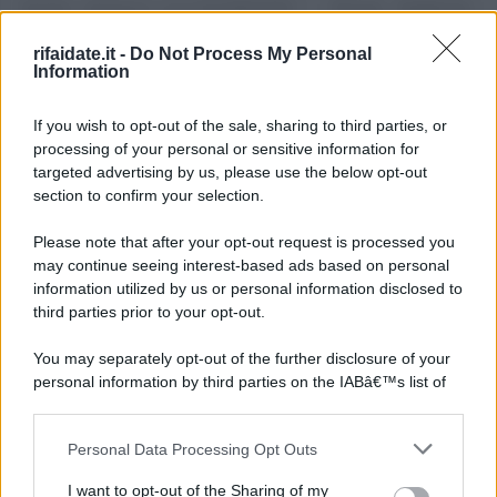
©2026 - rifaidate.it - p.iva 03338800984
Privacy
Pubblicità
rifaidate.it -
Do Not Process My Personal
Information
If you wish to opt-out of the sale, sharing to third parties, or
processing of your personal or sensitive information for
targeted advertising by us, please use the below opt-out
section to confirm your selection.
Please note that after your opt-out request is processed you
may continue seeing interest-based ads based on personal
information utilized by us or personal information disclosed to
third parties prior to your opt-out.
You may separately opt-out of the further disclosure of your
personal information by third parties on the IABâ€™s list of
downstream participants.
Personal Data Processing Opt Outs
This information may also be disclosed by us to third parties
on the IABâ€™s List of Downstream Participants that may
I want to opt-out of the Sharing of my