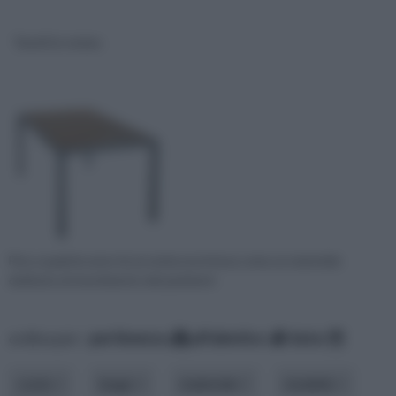
Tavoli in resina
Fino a qualche anno fa, la resina era intesa come un materiale
dedicato al rivestimento dei paviment
ordina per:
pertinenza
alfabetico
data
costo
luogo
materiale
modello