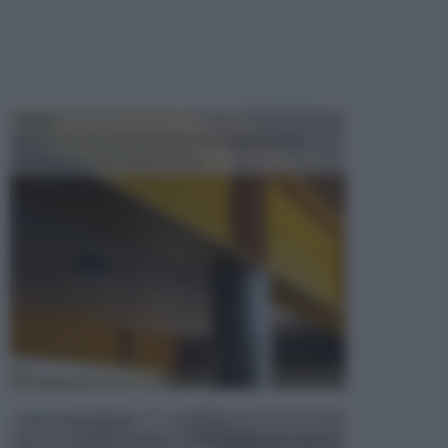
TRAVI
Il fai da te non consiste solo nell' occuparsi del
confezionamento di piccoli og...
CONTROSOFFITTI
Spesso, quando si edifica o si ristruttura una casa, si