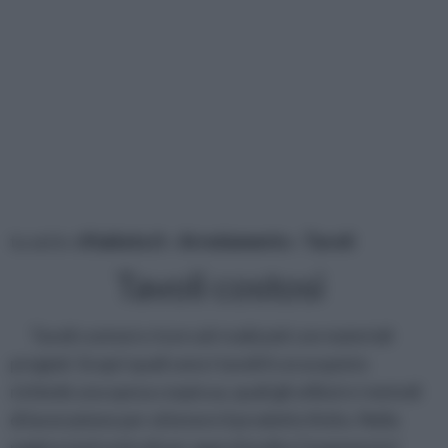
tu sei in :
rifaidate.it
»
Arredamento
»
Tavoli
Tavoli costosi
Tavoli costosi e ricercati realizzati con materiali
pregiati. Scopri quali sono i tavoli il cui acquisto
richiede una spesa cospicua, quali gli utilizzi e i metodi
di lavorazione per ottenere il prodotto finito. Nella
pagina tanti articoli per approfondire l’argomento!