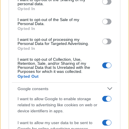
further disclose it to other third parties.
personal data.
Opted In
Please note that this website/app uses one or more Google
services and may gather and store information including but
I want to opt-out of the Sale of my
Personal Data.
not limited to your visit or usage behaviour. You may click to
Opted In
grant or deny consent to Google and its third-party tags to
use your data for below specified purposes in below Google
I want to opt-out of processing my
consent section.
Personal Data for Targeted Advertising.
Opted In
I want to opt-out of Collection, Use,
Retention, Sale, and/or Sharing of my
Personal Data that Is Unrelated with the
Purposes for which it was collected.
Opted Out
Google consents
I want to allow Google to enable storage
related to advertising like cookies on web or
device identifiers in apps.
I want to allow my user data to be sent to
Google for online advertising purposes.