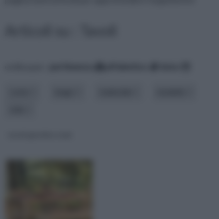
Articoli su : Tavoli
ordina per:
pertinenza
alfabetico
data
costo
luogo
materiale
modello
stile
tavoli giardino teak