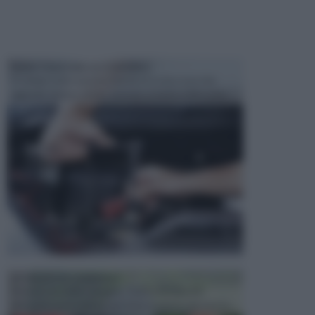
MANUTENZIONE AUTOMOBILE
In tempi come questi, il fai da te è una cosa che
aggrada sempre di piu, quando si tratta della prop...
ATTREZZI DA GIARDINO
Picconi, rastrelli e vanghe: Tutti e tre questi
elementi sono indicati per la lavorazione del terren...