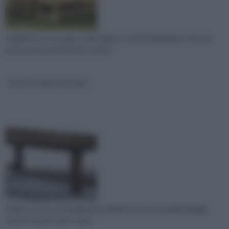
Il giardino, è uno spazio verde aperto, un’oasi paradisiaca, che può
essere resa confortevole, comod
Tavoli in legno massello
Il legno si può sostanzialmente dividere in due principali famiglie:
teneri (o dolci) e duri. I prim