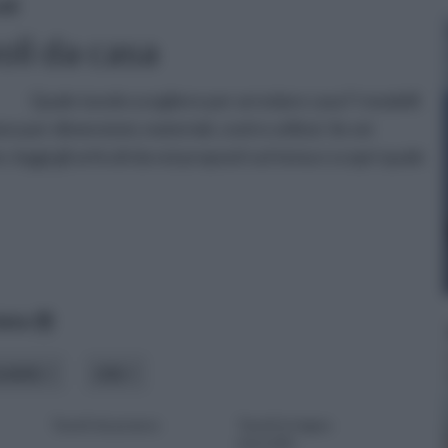
oli
oli da casa
Quale tavolo scegliere per arredare casa? I modelli
o per dimensioni, materiali, costi e utilizzi. Se sei
 leggi gli articoli da noi proposti sul tema e scopri quale
data
odello
stile
Tavoli da pranzo
Tavoli in legno
massello