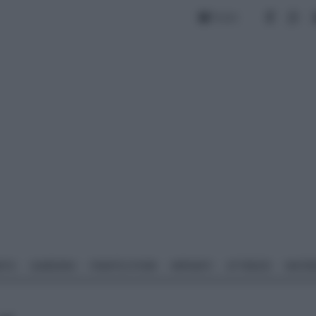
Forum
NTO
GIARDINO
PIANTE E FIORI
IMPIANTI
ATTREZZI
MATERI