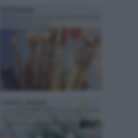
PITTURARE
Il fai da te comprende tutta quella serie di operazioni
che una persona compie i...
PIANTE GRASSE
Le specie di piante presenti sulla terra sono davvero
numerosissime, forse di numero illimitato, se ...