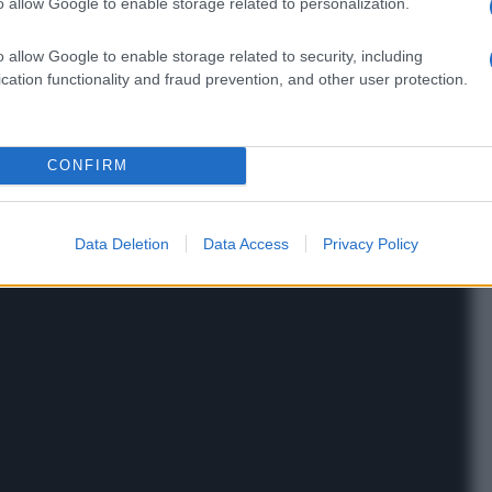
data
o allow Google to enable storage related to personalization.
odello
stile
o allow Google to enable storage related to security, including
cation functionality and fraud prevention, and other user protection.
CONFIRM
Data Deletion
Data Access
Privacy Policy