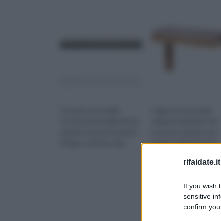
Il tavolo estensibile
Oggi sono pochi gli
ricorda i pranzi delle feste,
ambienti abitativi che
quando i pesanti tavoloni
possono vantare uno
di legno venivano allu
spazio sufficiente ad
accogliere un t
rifaidate.it
If you wish 
sensitive in
confirm your