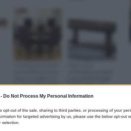
I tavoli da pranzo devono
Il legno si può
necessariamente essere
sostanzialmente dividere
robusti e accoglienti. La
in due principali famiglie:
loro forma chiede di adeg
teneri (o dolci) e duri. I
prim
 -
Do Not Process My Personal Information
to opt-out of the sale, sharing to third parties, or processing of your per
formation for targeted advertising by us, please use the below opt-out s
 selection.