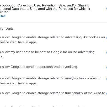
o opt-out of Collection, Use, Retention, Sale, and/or Sharing
ersonal Data that Is Unrelated with the Purposes for which it
lected.
 di
Per definirsi classico, un
Il tavolo tondo riesce ad
Out
cati
tavolo deve presentare
annullare ogni tipo di
eare
delle forme canoniche,
gerarchie, è quindi molto
consents
non troppo elaborate e
democratico ed è in grado
una
o allow Google to enable storage related to advertising like cookies on
evice identifiers in apps.
o allow my user data to be sent to Google for online advertising
s.
mpatta Scorrevole, Doppia Velocit&#224; 3200 /
 e 48T, Taglio Inclinato 45&#176;con Guida Laser,
to allow Google to send me personalized advertising.
hetto per La Polvere - EMS01A
Prezzo:
in offerta su
o allow Google to enable storage related to analytics like cookies on
evice identifiers in apps.
o allow Google to enable storage related to functionality of the website