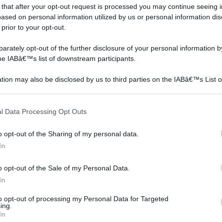
 that after your opt-out request is processed you may continue seeing i
ased on personal information utilized by us or personal information dis
 prior to your opt-out.
rately opt-out of the further disclosure of your personal information by
the IABâ€™s list of downstream participants.
tion may also be disclosed by us to third parties on the IABâ€™s List o
articipants that may further disclose it to other third parties.
 that this website/app uses one or more Google services and may gath
l Data Processing Opt Outs
including but not limited to your visit or usage behaviour. You may click 
 to Google and its third-party tags to use your data for below specifi
tavolo classico
Tavolo rotondo
o opt-out of the Sharing of my personal data.
ogle consent section.
In
o opt-out of the Sale of my Personal Data.
In
to opt-out of processing my Personal Data for Targeted
ing.
In