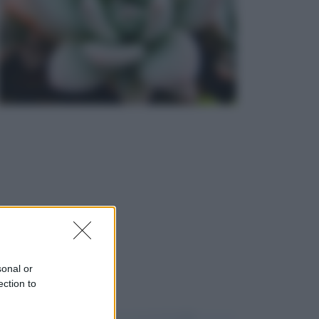
sonal or
ection to