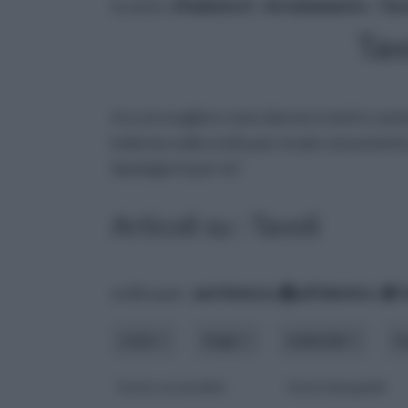
tu sei in :
rifaidate.it
»
Arredamento
»
Tav
Tav
tra cui scegliere sono davvero tanti e varian
indeciso sulla scelta per te più conveniente,
tipologia fa per te!
Articoli su : Tavoli
ordina per:
pertinenza
alfabetico
costo
luogo
materiale
m
Tavolo estensibile
Tavoli allungabili