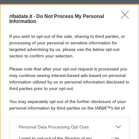
rifaidate.it -
Do Not Process My Personal
Information
If you wish to opt-out of the sale, sharing to third parties, or
processing of your personal or sensitive information for
targeted advertising by us, please use the below opt-out
section to confirm your selection.
Please note that after your opt-out request is processed you
may continue seeing interest-based ads based on personal
information utilized by us or personal information disclosed to
third parties prior to your opt-out.
You may separately opt-out of the further disclosure of your
personal information by third parties on the IABâ€™s list of
downstream participants.
Personal Data Processing Opt Outs
This information may also be disclosed by us to third parties
on the IABâ€™s List of Downstream Participants that may
I want to opt-out of the Sharing of my