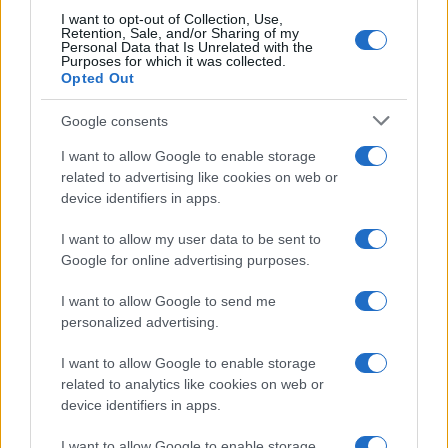
I want to opt-out of Collection, Use,
Retention, Sale, and/or Sharing of my
©2026 - rifaidate.it - p.iva 03338800984
Privacy
Pubblicità
Personal Data that Is Unrelated with the
Purposes for which it was collected.
Opted Out
Google consents
I want to allow Google to enable storage
related to advertising like cookies on web or
device identifiers in apps.
I want to allow my user data to be sent to
Google for online advertising purposes.
I want to allow Google to send me
personalized advertising.
I want to allow Google to enable storage
related to analytics like cookies on web or
device identifiers in apps.
I want to allow Google to enable storage