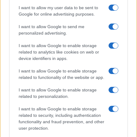
I want to allow my user data to be sent to
Google for online advertising purposes.
I want to allow Google to send me
personalized advertising.
I want to allow Google to enable storage
related to analytics like cookies on web or
device identifiers in apps.
I want to allow Google to enable storage
related to functionality of the website or app.
I want to allow Google to enable storage
related to personalization.
I want to allow Google to enable storage
related to security, including authentication
functionality and fraud prevention, and other
user protection.