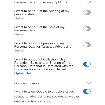
Personal Data Processing Opt Outs
This information may also be disclosed by us to third parties
on the IABâ€™s List of Downstream Participants that may
I want to opt-out of the Sharing of my
further disclose it to other third parties.
personal data.
Opted In
Please note that this website/app uses one or more Google
services and may gather and store information including but
I want to opt-out of the Sale of my
Personal Data.
not limited to your visit or usage behaviour. You may click to
Opted In
grant or deny consent to Google and its third-party tags to
use your data for below specified purposes in below Google
I want to opt-out of processing my
consent section.
Personal Data for Targeted Advertising.
Opted In
©2026 - rifaidate.it - p.iva 03338800984
Privacy
Pubblicità
I want to opt-out of Collection, Use,
Retention, Sale, and/or Sharing of my
Personal Data that Is Unrelated with the
Purposes for which it was collected.
Opted Out
Google consents
I want to allow Google to enable storage
related to advertising like cookies on web or
device identifiers in apps.