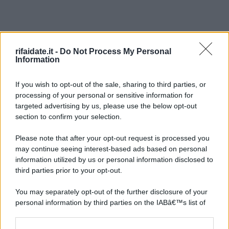
rifaidate.it -
Do Not Process My Personal
Information
If you wish to opt-out of the sale, sharing to third parties, or
processing of your personal or sensitive information for
targeted advertising by us, please use the below opt-out
section to confirm your selection.
Please note that after your opt-out request is processed you
may continue seeing interest-based ads based on personal
information utilized by us or personal information disclosed to
third parties prior to your opt-out.
You may separately opt-out of the further disclosure of your
personal information by third parties on the IABâ€™s list of
downstream participants.