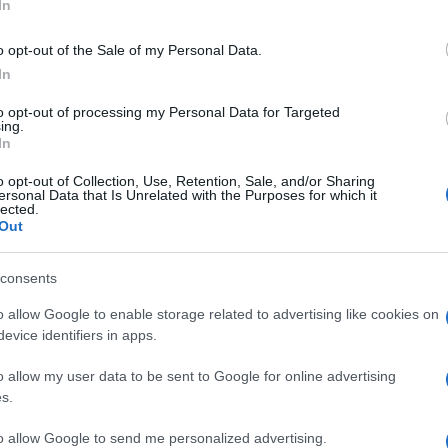
In
o opt-out of the Sale of my Personal Data.
o
Dopo le fatiche dell'arredo
Il giardino non è composto
In
da
interno, spesso si
da soli alberi e fiori ma
presenta anche la sfida di
anche da arredamenti più
to opt-out of processing my Personal Data for Targeted
ing.
sso p
arredare gli spazi esterni
o meno semplici. Un modo
In
veloce ed economico per
arredarlo è quello con le
o opt-out of Collection, Use, Retention, Sale, and/or Sharing
pietre
ersonal Data that Is Unrelated with the Purposes for which it
lected.
Out
Salottino 4 Posti, Antracite, 281 x 155 x 79 cm
on a: 164,36€
consents
o allow Google to enable storage related to advertising like cookies on
evice identifiers in apps.
o allow my user data to be sent to Google for online advertising
Arredi urbani di design
Arredo esterno
s.
to allow Google to send me personalized advertising.