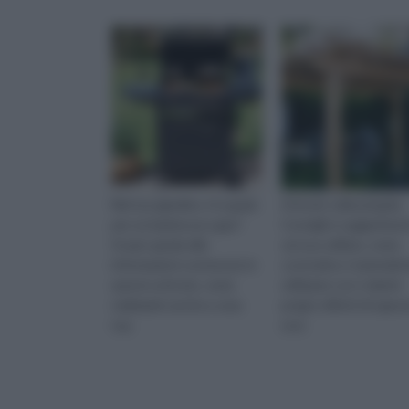
Nel tuo giardino c'è spazio
Articolo sulla pergola.
per un barbecue a gas?
Consigli e suggerimen
Scopri, grazie alle
sul suo utilizzo, come
informazioni contenute in
costruirla e i materiali 
questo articolo, come
utilizzare con i relativi
realizzarlo anche a casa
pregi e difetti di ognu
tua.
essi.