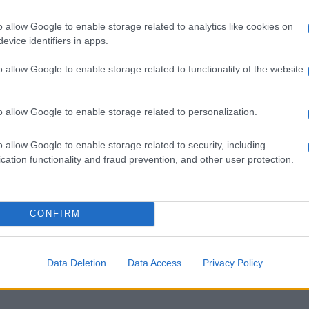
o allow Google to enable storage related to analytics like cookies on
evice identifiers in apps.
o allow Google to enable storage related to functionality of the website
o allow Google to enable storage related to personalization.
Gli arredi urbani di design
Ci sono quattro tipi
o allow Google to enable storage related to security, including
segnano l'inizio di un
principali di mobili da
cation functionality and fraud prevention, and other user protection.
nuovo modo di vivere gli
considerare: il legno, il
spazi pubblici.
metallo, il vimini, e la resi
CONFIRM
Data Deletion
Data Access
Privacy Policy