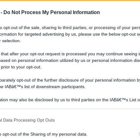
 -
Do Not Process My Personal Information
to opt-out of the sale, sharing to third parties, or processing of your per
formation for targeted advertising by us, please use the below opt-out s
 selection.
 that after your opt-out request is processed you may continue seeing i
ased on personal information utilized by us or personal information dis
 prior to your opt-out.
rately opt-out of the further disclosure of your personal information by
Arredare il giardino
Arredare il giardino
the IABâ€™s list of downstream participants.
con le pietre
tion may also be disclosed by us to third parties on the IABâ€™s List o
articipants that may further disclose it to other third parties.
 that this website/app uses one or more Google services and may gath
l Data Processing Opt Outs
including but not limited to your visit or usage behaviour. You may click 
 to Google and its third-party tags to use your data for below specifi
o opt-out of the Sharing of my personal data.
ogle consent section.