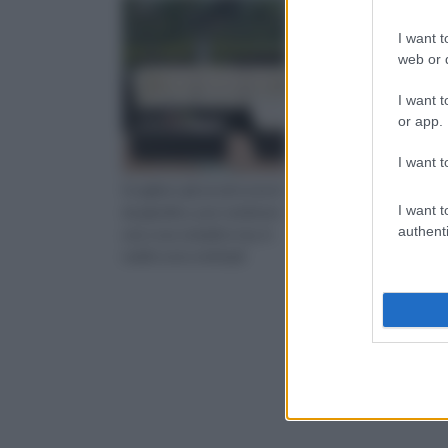
I want t
web or d
I want t
or app.
I want t
Scegliere gli arredi esterni
Particolare rilievo in
I want t
da giardino, può sembrare
questo contesto
authenti
una cosa semplice ma, in
assumono gli arredi da
realtà sono moltepli
giardino, complementi
essenziali per m