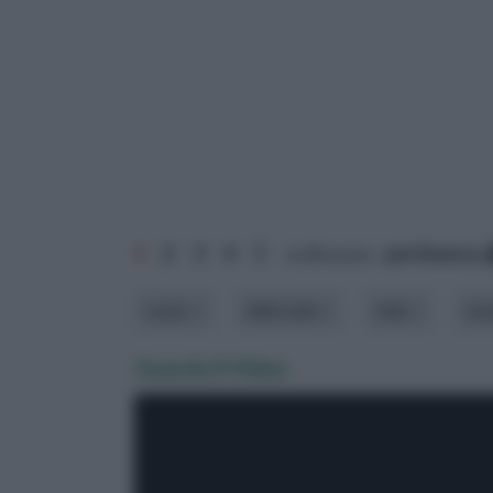
1
2
3
4
5
ordina per:
pertinenza
costo
difficoltà
stile
str
Guarda il Video