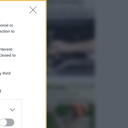
MANUTENZIONE AUTOMOBILE
In tempi come questi, il fai da te è una cosa che
aggrada sempre di piu, quando si tratta della prop...
sonal or
ection to
nterest-
closed to
 third
ATTREZZI DA GIARDINO
f
Picconi, rastrelli e vanghe: Tutti e tre questi
elementi sono indicati per la lavorazione del terren...
er and store
to grant or
ed purposes