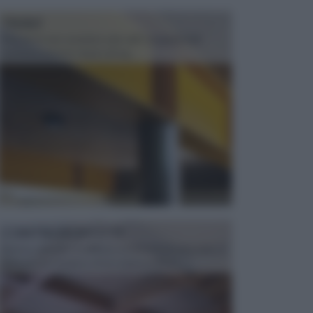
TRAVI
Il fai da te non consiste solo nell' occuparsi del
confezionamento di piccoli og...
CONTROSOFFITTI
Spesso, quando si edifica o si ristruttura una casa, si
opta per la creazione di un controsoffitto. ...