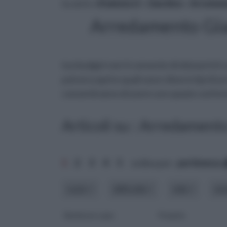
tu sei in :
rifaidate.it
»
Giardino
»
Arredam
Arredamento Gia
tuo budget non ti consente di sbizzarrirti 
potrai scoprire quali sono i diversi tipi d
consentiranno di avere uno spazio confort
Articoli su : Arredament
1
2
3
4
5
ordina per:
pertinenza
costo
difficoltà
stile
str
Barbecue a gas
Pergola