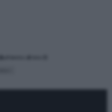
alfabetico
data
uttura