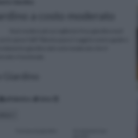
ento Giardino
rdino a costo moderato
Vuoi rendere più accogliente il tuo giardino ma il
con le spese folli? Niente paura! Leggi le nostre guide e
i arredamento giardino dal costo moderato che ti
evole e funzionale.
o Giardino
alfabetico
data
uttura
Fontane da giardino
Arredamenti per
giardini