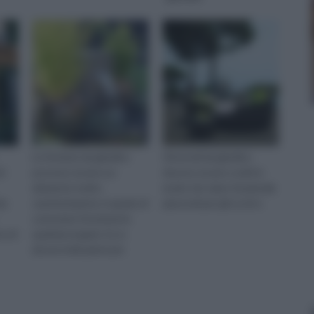
Le fontane da giardino
Gli arredi da giardino
ti
possono essere un
devono essere scelti in
elemento molto
modo che siano funzionali,
da
caratterizzante, in grado di
piacevoli per gli occhi e
connotare fortemente
no di
qualsiasi angolo. Ecco
alcune indicazioni per
scegliere la soluzione più
indicata.