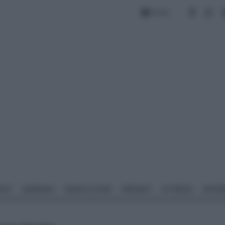
Forum
NTO
GIARDINO
PIANTE E FIORI
IMPIANTI
ATTREZZI
MATERI