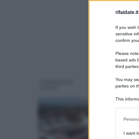
rifaidate.it
If you wish 
sensitive in
confirm your
Please note
based ads b
third parties
You may sepa
arredamenti per
arredamenti per
parties on 
terrazze
terrazzi
This informa
Downstream P
Please note
Persona
information 
deny consent
I want t
in below Go