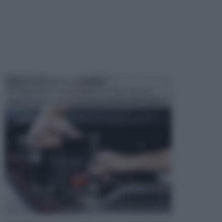
MANUTENZIONE AUTOMOBILE
In tempi come questi, il fai da te è una cosa che
aggrada sempre di piu, quando si tratta della prop...