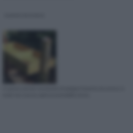
Lavatoio da esterno
In questo articolo cercheremo di spiegare il lavatoio da esterno, in
modo che si possa capire le potenzialità che ha.