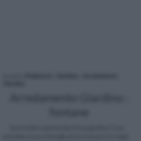
tu sei in :
rifaidate.it
»
Giardino
»
Arredamento
Giardino
Arredamento Giardino :
fontane
Vuoi rendere spettacolare il tuo giardino? Cosa
potrebbe esserci di meglio di una fontana che regali