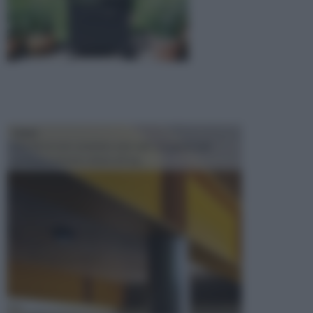
TRAVI
Il fai da te non consiste solo nell' occuparsi del
confezionamento di piccoli og...