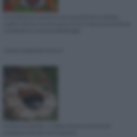
Per la bellezza ma soprattutto per la praticità del tuo giardino,
scegli di collocare un punto acqua esterno, in questo modo farai più
comodamente i tuoi lavori di giardinaggio.
fontane da giardino fai da te
Il design di un giardino, si realizza attraverso l’armonia dei
complementi d’arredo che lo riempiono