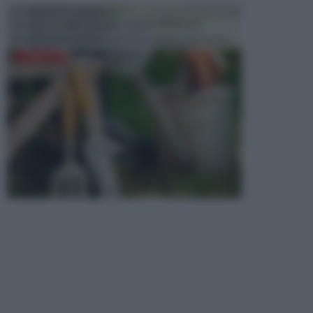
ATTREZZI DA GIARDINO
Picconi, rastrelli e vanghe: Tutti e tre questi
elementi sono indicati per la lavorazione del terren...