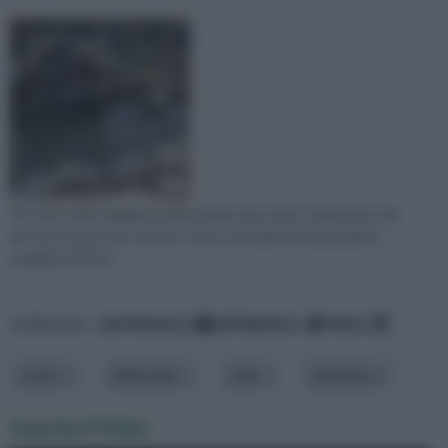
Per dare valore aggiunto alla propria casa si può optare per una
piccola cascata con ciottoli: come costruirla è un'operazione
semplice da fare.
ordina per:
pertinenza
alfabetico
data
costo
difficoltà
stile
struttura
Guarda il Video