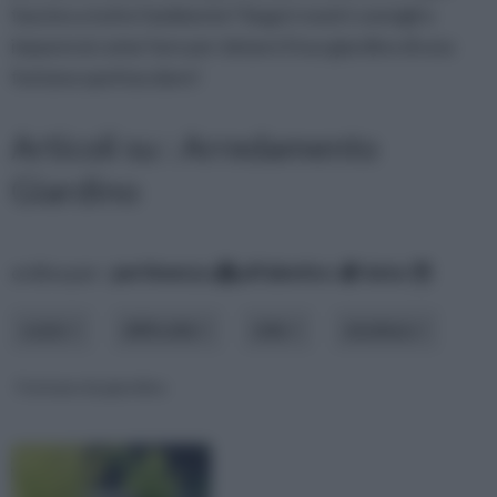
fascino a tutto l'ambiente? Segui i nostri consigli e
imparerai come fare per dotare il tuo giardino di una
fontana spettacolare!
Articoli su : Arredamento
Giardino
ordina per:
pertinenza
alfabetico
data
costo
difficoltà
stile
struttura
Fontane da giardino