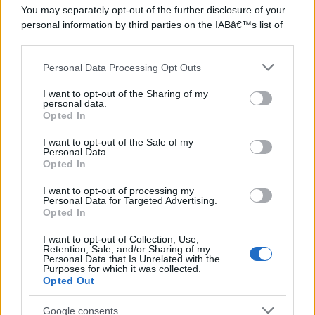
You may separately opt-out of the further disclosure of your
personal information by third parties on the IABâ€™s list of
downstream participants.
Personal Data Processing Opt Outs
This information may also be disclosed by us to third parties
on the IABâ€™s List of Downstream Participants that may
I want to opt-out of the Sharing of my
further disclose it to other third parties.
personal data.
Opted In
Please note that this website/app uses one or more Google
services and may gather and store information including but
I want to opt-out of the Sale of my
Personal Data.
not limited to your visit or usage behaviour. You may click to
Opted In
grant or deny consent to Google and its third-party tags to
use your data for below specified purposes in below Google
I want to opt-out of processing my
consent section.
Personal Data for Targeted Advertising.
Opted In
I want to opt-out of Collection, Use,
Retention, Sale, and/or Sharing of my
Personal Data that Is Unrelated with the
Purposes for which it was collected.
Opted Out
Google consents