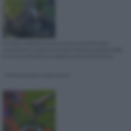
Le fontane da giardino possono essere un elemento molto
caratterizzante, in grado di connotare fortemente qualsiasi angolo.
Ecco alcune indicazioni per scegliere la soluzione più indicata.
Collocare un punto acqua esterno