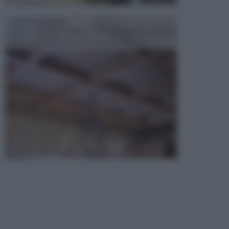
CONTROSOFFITTI
Spesso, quando si edifica o si ristruttura una casa, si
opta per la creazione di un controsoffitto. ...