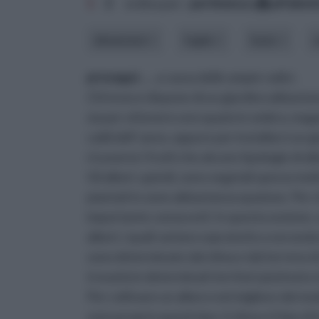
1
2
ordina per:
pertinenza
alfabet
dimensioni
foglie
fusto
prosegui ...
, a causa delle ampie radici.
Chi invece dispone di un giardino abbastanz
sia per ottenere uno spazio in ombra, maga
caldi dell' anno, oppure per installarci un 
ricavarne i frutti che alcune tipologie di 
Gli alberi, quindi, sono vegetali spesso molto
piantati in zone abbastanza spaziose. Per chi
importante conoscerli. In questa sezione, s
alberi, i quali variano sopratutto a seconda d
sono determinate dal clima e dal terreno di
trovarla in determinati territori piuttosto ch
Per coltivare un albero nel migliore dei mod
sono proprio questi due: il clima e il tipo d