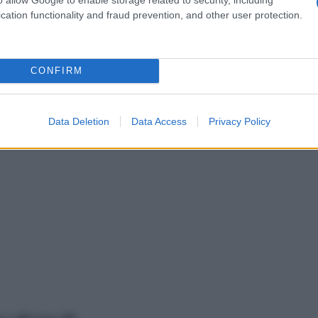
iori
alberi in senso più stretto
e varie specie di alberi in
cation functionality and fraud prevention, and other user protection.
 senz
una dose di attenzione sp
senso più stre
CONFIRM
Data Deletion
Data Access
Privacy Policy