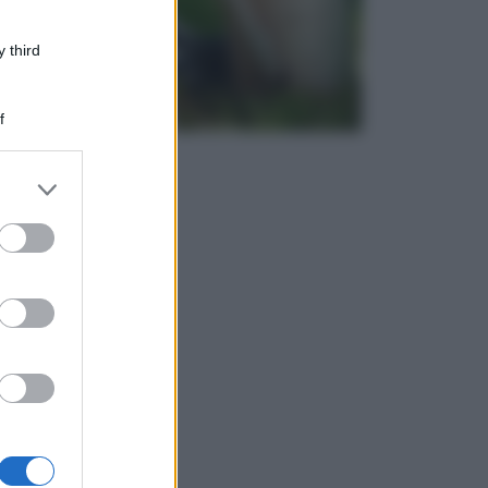
 third
f
er and store
to grant or
ed purposes