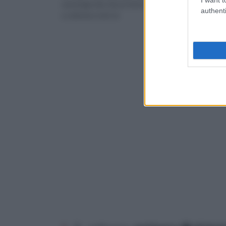
una lunga vita. Ha un fusto
botanica e di piante e f
authenti
a colonna e nel cor
in senso lato un ruolo