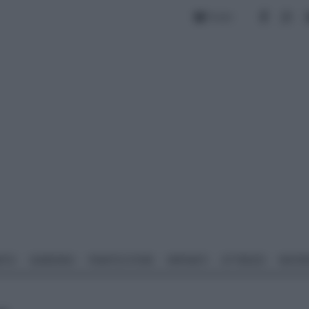
Forum
NTO
GIARDINO
PIANTE E FIORI
IMPIANTI
ATTREZZI
MATERI