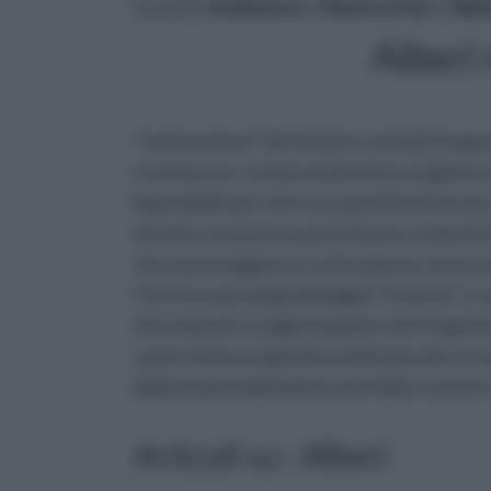
tu sei in :
rifaidate.it
»
Piante e Fiori
»
Albe
Alberi
“sottosezione” del fai da te, include il sap
riconoscere, conoscendo le loro esigenze e
impossibile per chi si occupa di fai da te p
di tutte con la stessa precisione e maestri
che si posseggono e come queste vanno a
Chi si occupa di giardinaggio “fai da te” e s
sicuramente sceglierà piante non troppo in
come chi ha un giardino molto piccolo, in 
della propria abitazione potrebbe causare 
Articoli su : Alberi