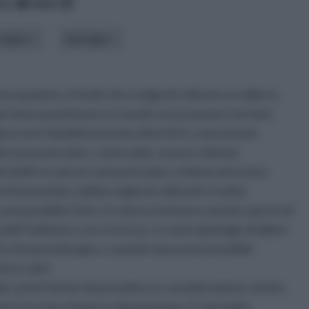
ico
data
origine
tipologia
a spazioso, è facile che scelga di coltivare un albero,
ri dove posizionare un tavolo ove pranzare nei mesi
gioco ove i bambini possano divertirsi, o ancora per
alberi possono dare, come mele, arance o limoni.
 belli e in alcuni casi particolari, e idonei ad essere
 li possiede o abbia voglia di coltivarli, è molto
arà possibile farlo. In natura esistono svariate specie di
ell' habitat in cui ci si trova. Le varie tipologie di alberi
 cui hanno bisogno, e quindi ciascuna è possibile
e in altri.
i, i primi fattori da prendere in considerazione, infatti,
i terreno che si hanno a disposizione. E' poi molto