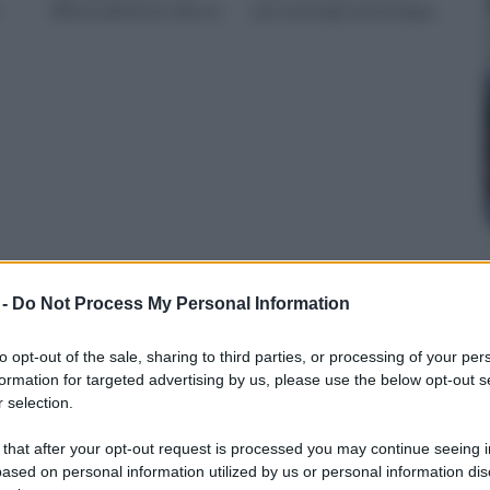
diffuse all’interno del nos
per una lunga serie di appa
 -
Do Not Process My Personal Information
to opt-out of the sale, sharing to third parties, or processing of your per
formation for targeted advertising by us, please use the below opt-out s
 selection.
 that after your opt-out request is processed you may continue seeing i
ased on personal information utilized by us or personal information dis
Alberi latifoglie
Alberi longevi