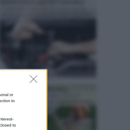
MANUTENZIONE AUTOMOBILE
In tempi come questi, il fai da te è una cosa che
aggrada sempre di piu, quando si tratta della prop...
ATTREZZI DA GIARDINO
sonal or
Picconi, rastrelli e vanghe: Tutti e tre questi
ection to
elementi sono indicati per la lavorazione del terren...
nterest-
closed to