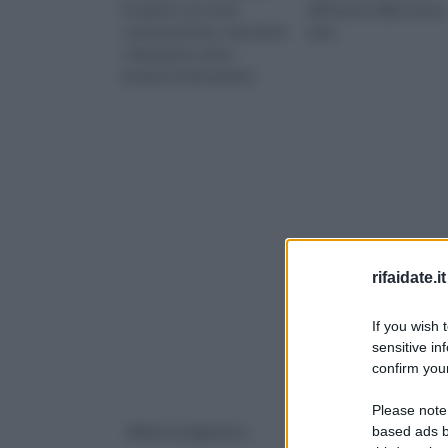
Scoprine con noi le
all’interno della nostra
caratteristiche, i metodi di
peni
coltivazioni e altre
preziose informazioni.
rifaidate.it
If you wish 
sensitive in
confirm your
Please note
based ads b
Alberi frangivento
Alberi giganti