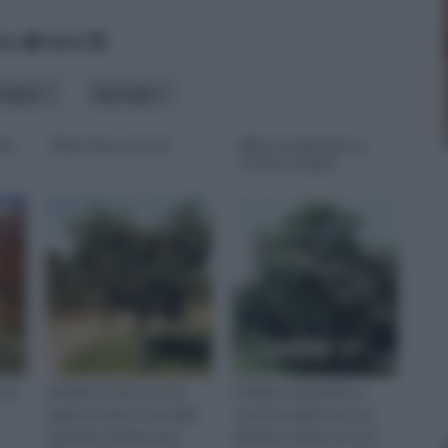
ico
data
origine
tipologia
che
Alberi basso fusto
Alberi da giardino a
crescita rapida
uche
Gli alberi a basso fusto
Gli alberi da giardino a
rappresentano una delle
crescita rapida sono un
tipologie di piante più
obiettivo degno di nota