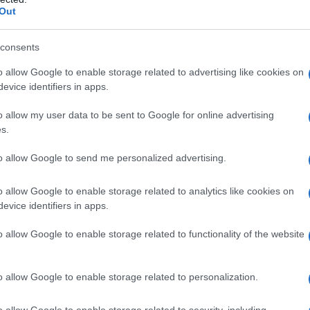
Out
tdoor string Lights Solar Powered Globe Fairy Orb
biant esterno giardino illuminazione per cortile
consents
rezzo:
in offerta su Amazon a: 9,18€
o allow Google to enable storage related to advertising like cookies on
evice identifiers in apps.
Alberi per viali
Alberi rari
o allow my user data to be sent to Google for online advertising
s.
to allow Google to send me personalized advertising.
o allow Google to enable storage related to analytics like cookies on
evice identifiers in apps.
o allow Google to enable storage related to functionality of the website
o allow Google to enable storage related to personalization.
Quando si parla di
Quando si parla di piante e
di
botanica in senso lato e di
fiori in generale e di alberi
o allow Google to enable storage related to security, including