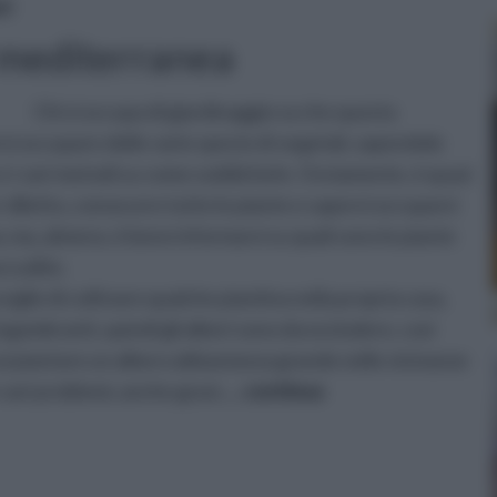
ri
 mediterranea
Chi si occupa di giardinaggio sa che questa
ersi occupare delle varie specie di vegetali, sapendole
 i vari metodi su come soddisfarle. Ovviamente, è quasi
er diletto, conoscere tutte le piante e sapersi occuparsi
a, ma, almeno, è bene informarsi su quali sono le piante
ccudite.
ceglie di coltivare qualche piantina nella propria casa,
gombranti, quindi gli alberi sono da escludere, così
cui piantare un albero abbastanza grande nelle vicinanze
vari problemi, anche gravi,
... continua