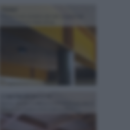
TRAVI
Il fai da te non consiste solo nell' occuparsi del
confezionamento di piccoli og...
CONTROSOFFITTI
Spesso, quando si edifica o si ristruttura una casa, si
opta per la creazione di un controsoffitto. ...