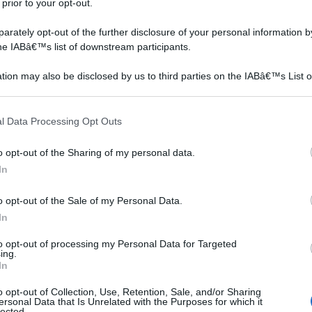
 prior to your opt-out.
rately opt-out of the further disclosure of your personal information by
the IABâ€™s list of downstream participants.
tion may also be disclosed by us to third parties on the IABâ€™s List o
articipants that may further disclose it to other third parties.
 that this website/app uses one or more Google services and may gath
l Data Processing Opt Outs
including but not limited to your visit or usage behaviour. You may click 
 to Google and its third-party tags to use your data for below specifi
o opt-out of the Sharing of my personal data.
ogle consent section.
re
Le latifoglie sono una
Quando si parla di
In
a
categoria di piante molto
botanica e di alberi in
ampia e molto utilizzata nel
generale un ruolo
o opt-out of the Sale of my Personal Data.
di
verde ornamentale...anche
assolutamente
In
se perdono le foglie hanno
interessante è quello che
moltissimi aspetti positivi
to opt-out of processing my Personal Data for Targeted
che vi illustreremo in
ing.
In
questo articolo
0;x retro solare lampadina string luci a LED bianco
o opt-out of Collection, Use, Retention, Sale, and/or Sharing
ersonal Data that Is Unrelated with the Purposes for which it
operture con 2&#160;modalit&#224; Multi uso Eco
lected.