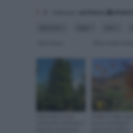
1
2
ordina per:
pertinenza
alfabet
dimensioni
foglie
fusto
Abete bianco
Alberi a foglie cadu
L'abete bianco è una
Gli alberi a foglie cad
varietà molto particolare e
sono una tipologia di
bella del comune abete.
piante molto diffuse