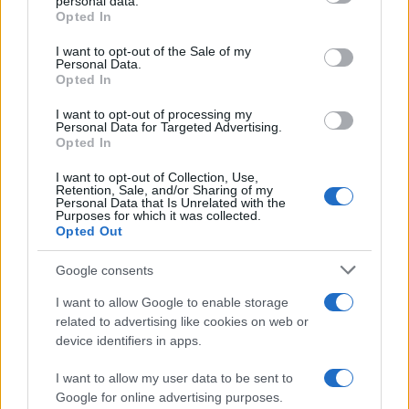
personal data.
Opted In
Please note that this website/app uses one or more Google
services and may gather and store information including but
I want to opt-out of the Sale of my
Personal Data.
not limited to your visit or usage behaviour. You may click to
Opted In
grant or deny consent to Google and its third-party tags to
use your data for below specified purposes in below Google
I want to opt-out of processing my
consent section.
Personal Data for Targeted Advertising.
©2026 - rifaidate.it - p.iva 03338800984
Privacy
Pubblicità
Opted In
I want to opt-out of Collection, Use,
Retention, Sale, and/or Sharing of my
Personal Data that Is Unrelated with the
Purposes for which it was collected.
Opted Out
Google consents
I want to allow Google to enable storage
related to advertising like cookies on web or
device identifiers in apps.
I want to allow my user data to be sent to
Google for online advertising purposes.