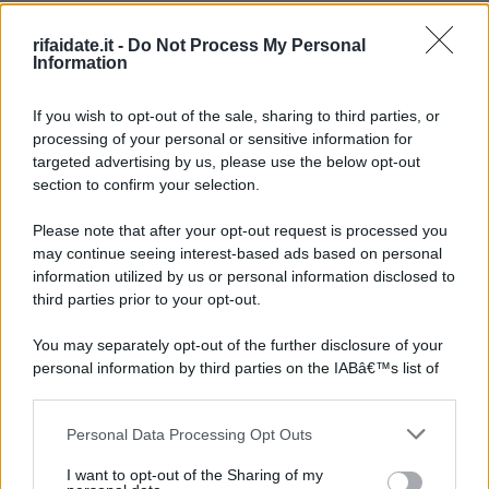
rifaidate.it -
Do Not Process My Personal
Information
If you wish to opt-out of the sale, sharing to third parties, or
processing of your personal or sensitive information for
targeted advertising by us, please use the below opt-out
section to confirm your selection.
Please note that after your opt-out request is processed you
may continue seeing interest-based ads based on personal
information utilized by us or personal information disclosed to
third parties prior to your opt-out.
You may separately opt-out of the further disclosure of your
personal information by third parties on the IABâ€™s list of
downstream participants.
Personal Data Processing Opt Outs
This information may also be disclosed by us to third parties
on the IABâ€™s List of Downstream Participants that may
I want to opt-out of the Sharing of my
further disclose it to other third parties.