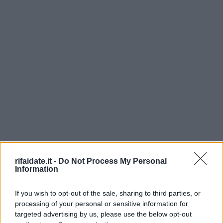
rifaidate.it -
Do Not Process My Personal
Information
If you wish to opt-out of the sale, sharing to third parties, or
processing of your personal or sensitive information for
targeted advertising by us, please use the below opt-out