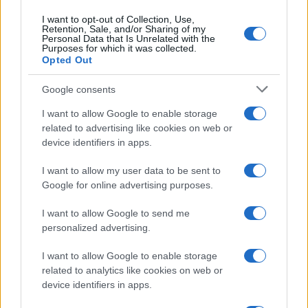
I want to opt-out of Collection, Use,
Retention, Sale, and/or Sharing of my
©2026 - rifaidate.it - p.iva 03338800984
Privacy
Pubblicità
Personal Data that Is Unrelated with the
Purposes for which it was collected.
Opted Out
Google consents
I want to allow Google to enable storage
related to advertising like cookies on web or
device identifiers in apps.
I want to allow my user data to be sent to
Google for online advertising purposes.
I want to allow Google to send me
personalized advertising.
I want to allow Google to enable storage
related to analytics like cookies on web or
device identifiers in apps.