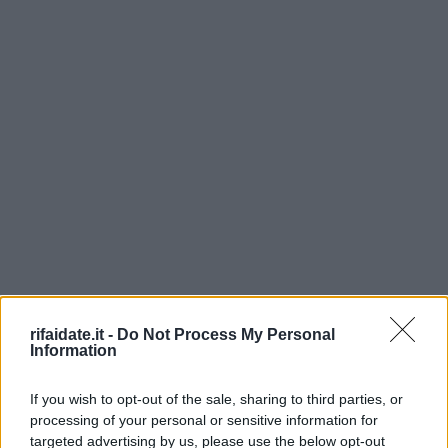
rifaidate.it -
Do Not Process My Personal
Information
If you wish to opt-out of the sale, sharing to third parties, or
processing of your personal or sensitive information for
targeted advertising by us, please use the below opt-out