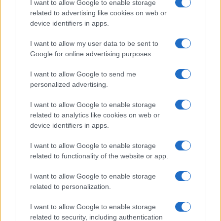
I want to allow Google to enable storage
related to advertising like cookies on web or
device identifiers in apps.
I want to allow my user data to be sent to
Google for online advertising purposes.
I want to allow Google to send me
personalized advertising.
I want to allow Google to enable storage
related to analytics like cookies on web or
device identifiers in apps.
I want to allow Google to enable storage
related to functionality of the website or app.
I want to allow Google to enable storage
related to personalization.
I want to allow Google to enable storage
related to security, including authentication