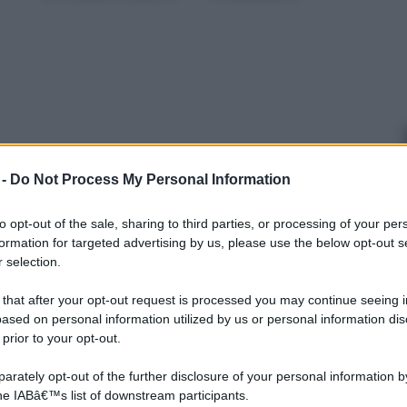
 -
Do Not Process My Personal Information
to opt-out of the sale, sharing to third parties, or processing of your per
formation for targeted advertising by us, please use the below opt-out s
 selection.
 that after your opt-out request is processed you may continue seeing i
ased on personal information utilized by us or personal information dis
 prior to your opt-out.
Pavimento in linoleum
Posa in opera dei
rately opt-out of the further disclosure of your personal information by
pavimenti in linoleum
the IABâ€™s list of downstream participants.