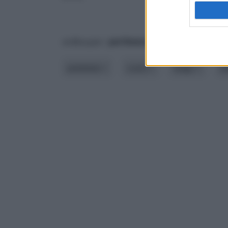
ordina per:
pertinenza
alfabetico
ambiente
costo
luogo
m