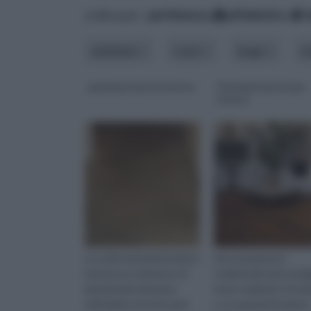
ordina per:
pertinenza
alfabetico
ambiente
costo
luogo
m
pavimentazioni interne
Pavimentazioni per
interni
La scelta di pavimentazioni
Alcuni pavimenti
interni è un elemento di
tradizionali molto pregi
grandissima rilevanza
erano realizzati col ma
nell’ambito di tutte quel
o con granuli di marmo