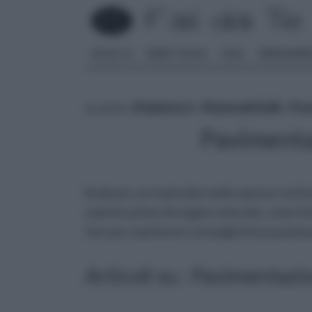
FAI DA TE
PARETI SOLAI
CASA
ARREDAME
tu sei in :
rifaidate.it
»
Materiali Edili
»
Pav
Pavimenta
linoleum, un materiale molto spesso conf
materie prime di origine naturale, come fari
fare per mantenere al meglio il tuo pavime
Articoli su : Pavimentazi