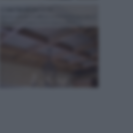
CONTROSOFFITTI
Spesso, quando si edifica o si ristruttura una casa, si
opta per la creazione di un controsoffitto. ...