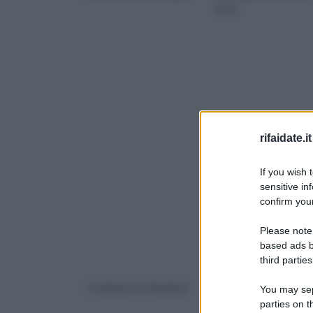
mesc
rifaidate.it
If you wish 
sensitive in
confirm your
Please note
based ads b
third parties
Pavimenti in linoleum
pavimenti levigati
You may sepa
parties on 