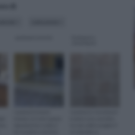
data
ateriale
realizzazione
pavimenti artistici
Pavimenti e
rivestimenti
I pavimenti artistici,
I pavimenti e rivestimenti
ati
insieme con tutto quanto
in pietra sono senz'altro
rmo,
riguarda la loro scelta, il
tra i più solidi e pregiati. E'
loro acquisto e anche la
un materiale us