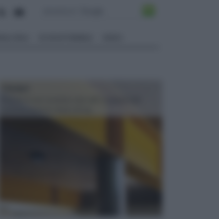
ALI EDILI
ECOSOSTENIBILE
VIDEO
TRAVI
Il fai da te non consiste solo nell' occuparsi del
confezionamento di piccoli og...