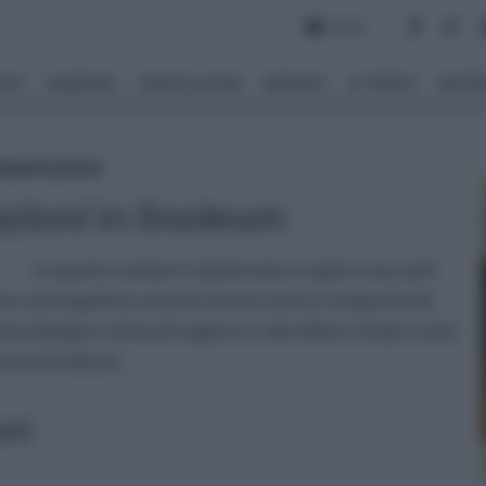
Forum
NTO
GIARDINO
PIANTE E FIORI
IMPIANTI
ATTREZZI
MATERI
imentazioni
zioni in linoleum
In questa sezione ti aiuteremo a capire cosa sia il
uso con la gomma, mentre invece esso è composto da
na di legno, farina di sughero e olio di lino. Scopri come
nto in linoleum.
oni