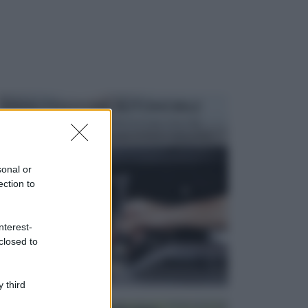
MANUTENZIONE AUTOMOBILE
In tempi come questi, il fai da te è una cosa che
aggrada sempre di piu, quando si tratta della prop...
sonal or
ection to
nterest-
closed to
 third