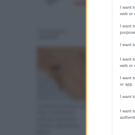
182,88€
I want t
web or d
I want t
Posa in opera
Rivestimenti per
purpose
pavimenti
esterni
I want 
I want t
web or d
I want t
or app.
I want t
I pavimenti in gomma sono
Per rendere unico ogn
I want t
molto confortevoli e
immobile è necessario
authenti
resistono bene sia al
scegliere i rivestiment
continuo calpestio che
esterni che si addican
all’atta