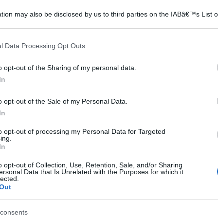
tion may also be disclosed by us to third parties on the IABâ€™s List o
articipants that may further disclose it to other third parties.
 that this website/app uses one or more Google services and may gath
l Data Processing Opt Outs
including but not limited to your visit or usage behaviour. You may click 
 to Google and its third-party tags to use your data for below specifi
o opt-out of the Sharing of my personal data.
ogle consent section.
In
o opt-out of the Sale of my Personal Data.
Questo tipo di
La posa in opera dei
In
nto
pavimentazione, se
pavimenti in linoleum,
l
sottoposto a pressione in
insieme con tutto quanto
to opt-out of processing my Personal Data for Targeted
a
superficie, ha infatti la
riguarda la loro scelta, il lor
ing.
capacità di de
In
o opt-out of Collection, Use, Retention, Sale, and/or Sharing
ersonal Data that Is Unrelated with the Purposes for which it
lected.
Out
n Vetro-resina SMC Effetto Pietra Stone Ardesia
0x140 h 2.6cm, Bianco)
Prezzo:
in offerta su Amazon a:
consents