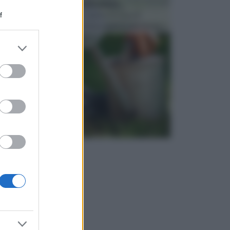
ATTREZZI DA GIARDINO
f
Picconi, rastrelli e vanghe: Tutti e tre questi
elementi sono indicati per la lavorazione del terren...
er and store
to grant or
ed purposes