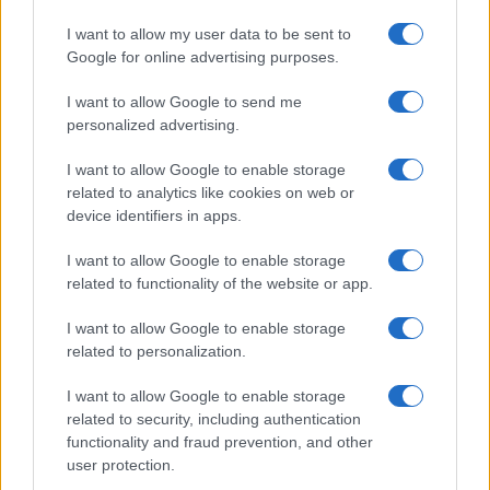
I want to allow my user data to be sent to
Google for online advertising purposes.
I want to allow Google to send me
personalized advertising.
I want to allow Google to enable storage
related to analytics like cookies on web or
device identifiers in apps.
I want to allow Google to enable storage
related to functionality of the website or app.
I want to allow Google to enable storage
related to personalization.
I want to allow Google to enable storage
related to security, including authentication
functionality and fraud prevention, and other
user protection.