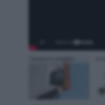
Cassonetti a scomparsa
Servi