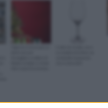
Oggi non è necessario un
Il calice di cristallo, non è
abete vero per
un semplice bicchiere, ma
ni e
festeggiare, un albero di
un’ampolla trasparente,
nza
Natale ecologico ci rende
che si colora del li
felici e aiuta l'ecosistema.
co
reria