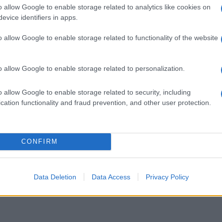
o allow Google to enable storage related to analytics like cookies on
evice identifiers in apps.
o allow Google to enable storage related to functionality of the website
o allow Google to enable storage related to personalization.
io i
Optare per grucce
Il cuscino è ripieno con
o e i
appendiabiti funzionali
fibre artificiali, con lana o
i
permette di avere sempre
con piume, ma può essere
o allow Google to enable storage related to security, including
cation functionality and fraud prevention, and other user protection.
i
ordine nel proprio
imbottito di materia
 può
guardaroba: tante varianti
tra cui poter scegliere.
CONFIRM
Data Deletion
Data Access
Privacy Policy