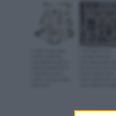
Lucidate l'argenteria,
Il cartongesso è un
arrivano ospiti! Dai
materiale ideale per
materiali più pregiati ai
personalizzare gli inter
design più divertenti, la
per rinnovare casa se
scelta del servizio di
dover eseguire opere
posate è davvero molto
murarie importanti. Ec
importante.
come realizzare una lib
in cartongesso.