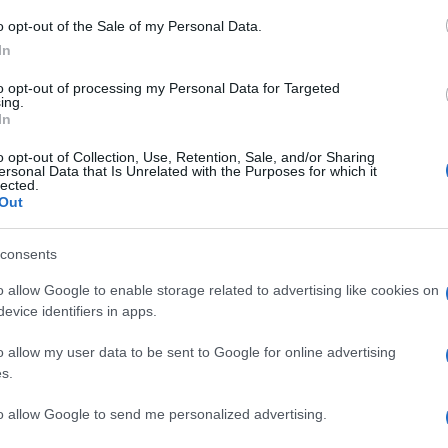
o opt-out of the Sale of my Personal Data.
o
La legge in questione è
Molto vasta è la possibilità
In
a
l'articolo 45 del d.m. 9
di trovare dei complementi
a
aprile 2001, il quale
per la casa per San
to opt-out of processing my Personal Data for Targeted
innanzitutto specifica che
Valentino da regalare al
ing.
In
la
partner per ricordare un
bel giorno.
o opt-out of Collection, Use, Retention, Sale, and/or Sharing
ersonal Data that Is Unrelated with the Purposes for which it
lected.
Out
mba a Barra Cilindrica per Tavolini Colazione,
 di 4 Pezzi
Prezzo:
in offerta su Amazon a: 33,66€
consents
o allow Google to enable storage related to advertising like cookies on
evice identifiers in apps.
Grucce appendiabiti
Il cuscino
o allow my user data to be sent to Google for online advertising
funzionali
s.
to allow Google to send me personalized advertising.