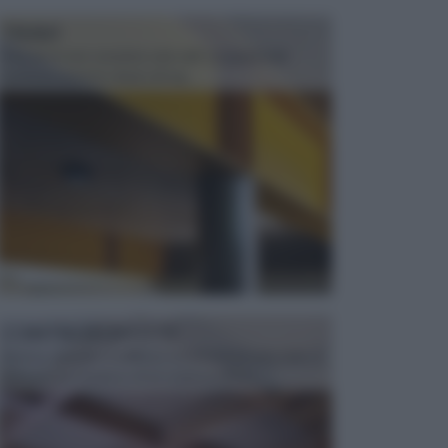
TRAVI
Il fai da te non consiste solo nell' occuparsi del
confezionamento di piccoli og...
CONTROSOFFITTI
Spesso, quando si edifica o si ristruttura una casa, si
opta per la creazione di un controsoffitto. ...