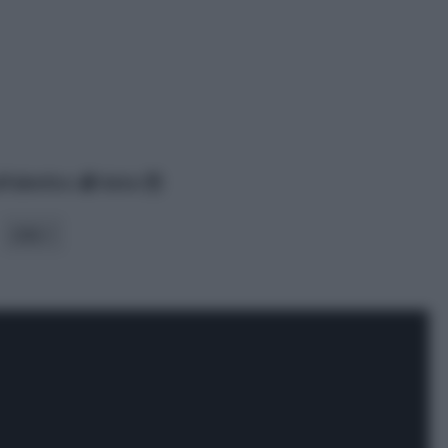
lfabetico
data
stile