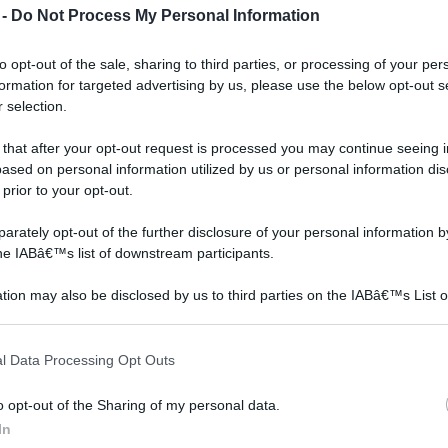
 -
Do Not Process My Personal Information
to opt-out of the sale, sharing to third parties, or processing of your per
formation for targeted advertising by us, please use the below opt-out s
 selection.
 that after your opt-out request is processed you may continue seeing i
ased on personal information utilized by us or personal information dis
 prior to your opt-out.
rately opt-out of the further disclosure of your personal information by
Cassette postali
Complementi casa per
the IABâ€™s list of downstream participants.
san valentino
tion may also be disclosed by us to third parties on the IABâ€™s List o
articipants that may further disclose it to other third parties.
 that this website/app uses one or more Google services and may gath
l Data Processing Opt Outs
including but not limited to your visit or usage behaviour. You may click 
 to Google and its third-party tags to use your data for below specifi
o opt-out of the Sharing of my personal data.
ogle consent section.
In