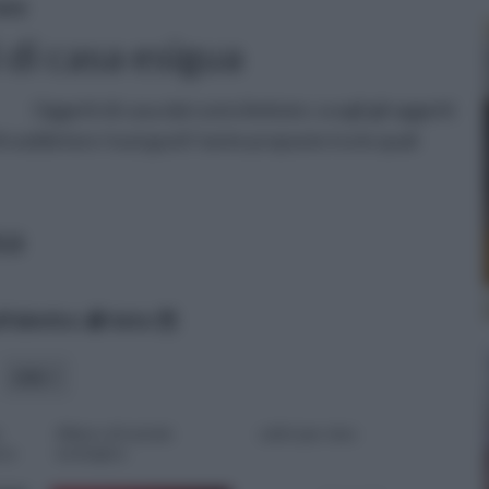
asa
 di casa esigua
Oggetti di casa dal costo limitato: scegli gli oggetti
 soddisfare i tuoi gusti! tante proposte tra le quali
sa
lfabetico
data
stile
Albero di natale
calici per vino
sso
ecologico