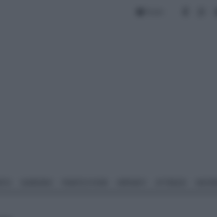
Forum
NTO
GIARDINO
PIANTE E FIORI
IMPIANTI
ATTREZZI
MATERI