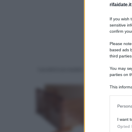
rifaidate.it
If you wish 
sensitive in
confirm your
Please note
based ads b
third parties
You may sepa
Cancelletti per bambini
caraffe filtranti
parties on 
pericolose
This informa
Downstream P
Please note
Persona
information 
deny consent
I want t
in below Go
Opted 