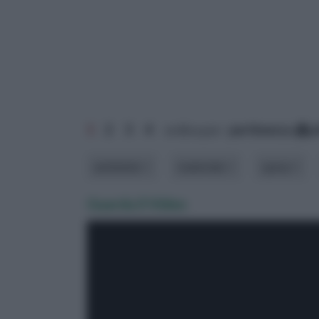
1
2
3
4
ordina per:
pertinenza
a
ambiente
materiale
spesa
Guarda il Video