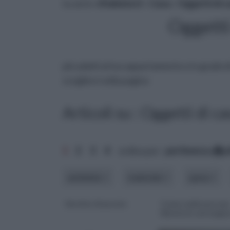
tu sei in :
rifaidate.it
»
Casa
»
Oggetti di c
Oggetti
più adatti al tuo appartamento e in grado di
scegliere nella pagina
Articoli su : Oggetti di ca
1
2
3
4
ordina per:
pertinenza
a
ambiente
materiale
spesa
Servizio di posate
Come realizzare una
libreria in cartonge