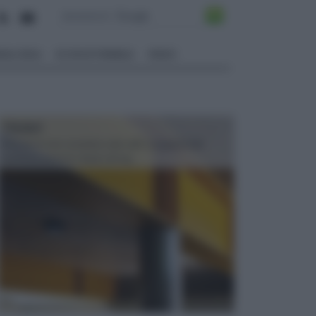
ALI EDILI
ECOSOSTENIBILE
VIDEO
TRAVI
Il fai da te non consiste solo nell' occuparsi del
confezionamento di piccoli og...