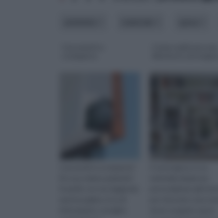
ambiente
materiale
spesa
Cassonetti a
Come realizzare una
scomparsa
libreria in cartonge
Cassonetti a scomparsa?
Il cartongesso è un
Di cosa stiamo parlando?
materiale ideale per
Scoprilo con noi, leggendo
personalizzare gli inter
questa pagina, ricca di
per rinnovare casa se
informazioni, consigli e
dover eseguire opere