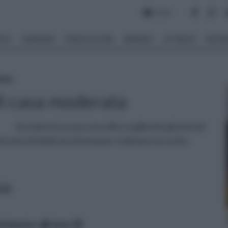
Forum
NTO
GIARDINO
PIANTE E FIORI
IMPIANTI
ATTREZZI
MATERI
asa
di casa moderata
Arreda la tua casa con stile scegliendo gli articoli
i articoli dedicati al tema per realizzare la scelta
sa
lfabetico
data