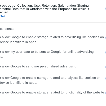
o opt-out of Collection, Use, Retention, Sale, and/or Sharing
ersonal Data that Is Unrelated with the Purposes for which it
lected.
Out
Batteria di pentole
Biancheria da letto
consents
o allow Google to enable storage related to advertising like cookies on
evice identifiers in apps.
o allow my user data to be sent to Google for online advertising
s.
to allow Google to send me personalized advertising.
Solitamente si indica con
La biancheria da letto,
o allow Google to enable storage related to analytics like cookies on
batteria di pentole una
chiede di essere scelta di
evice identifiers in apps.
quantità di 12 oppure di
ottima qualità, per rendere
Si
18 elementi. Tutto dipend
il riposo confortevol
o allow Google to enable storage related to functionality of the website