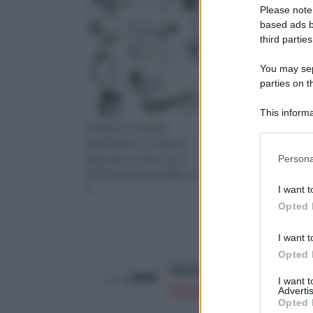
Please note
based ads b
third parties
You may sepa
parties on 
This informa
Il bagno è un luogo
Per prima cosa, quando
Downstream P
importante e, in quanto
decide di allestire un
Please note
tale, deve essere reso il
acquario, bisogna sap
Persona
information 
più funzionale possibile. Al
che quasi sempre si pa
deny consent
d
I want t
in below Go
Opted 
I want t
Opted 
Victorinox 5.2033.19 - Co
I want 
offerta su Amazon a: 26,8€
Advertis
Opted 