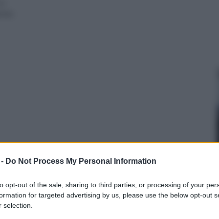
co
reria
 -
Do Not Process My Personal Information
to opt-out of the sale, sharing to third parties, or processing of your per
nto
Allestire un acquario
appendiabiti di design
formation for targeted advertising by us, please use the below opt-out s
 selection.