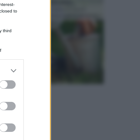
ATTREZZI DA GIARDINO
nterest-
Picconi, rastrelli e vanghe: Tutti e tre questi
closed to
elementi sono indicati per la lavorazione del terren...
 third
f
er and store
to grant or
ed purposes