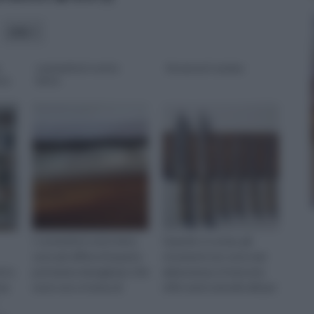
stile
contenitori sotto
Accessori cucina
sso
letto
I contenitori sotto letto
Quando si cucina, gli
sono più diffusi di quanto
strumenti non sono mai
ni e
potremmo immaginare. Del
abbastanza e il mercato
nza
resto non si tratta di
offre tanti utensili utili per