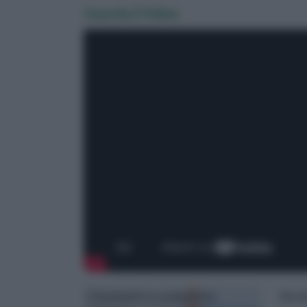
Guarda il Video
Cassonetti a scomparsa
Servi