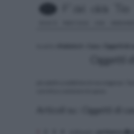
FAI DA TE
PARETI SOLAI
CASA
ARREDAME
tu sei in :
rifaidate.it
»
Casa
»
Oggetti di c
Oggetti 
più adatti a soddisfare le tue esigenze. Tant
corretta e contenere le spese.
Articoli su : Oggetti di ca
1
2
3
4
ordina per:
pertinenza
a