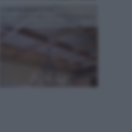
CONTROSOFFITTI
Spesso, quando si edifica o si ristruttura una casa, si
opta per la creazione di un controsoffitto. ...