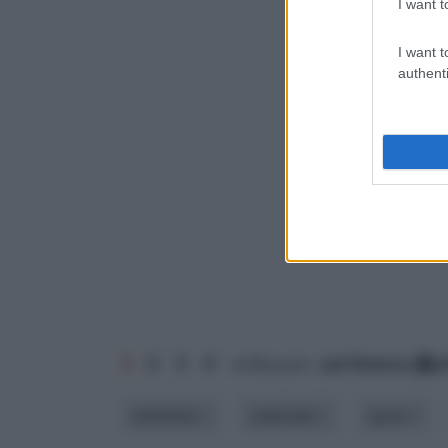
I want t
I want t
authenti
1
2
3
4
ordina per:
pertinenza
a
ambiente
materiale
spesa