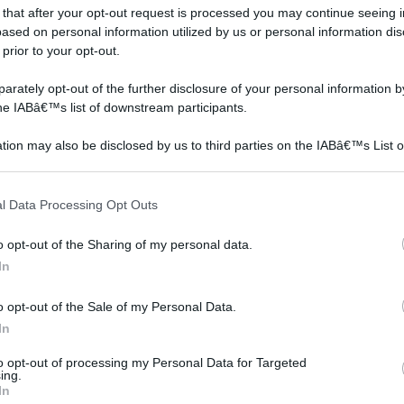
 that after your opt-out request is processed you may continue seeing i
ased on personal information utilized by us or personal information dis
 prior to your opt-out.
rately opt-out of the further disclosure of your personal information by
the IABâ€™s list of downstream participants.
tion may also be disclosed by us to third parties on the IABâ€™s List o
 si
articipants that may further disclose it to other third parties.
Per l'allestimento di un
Gli oggetti di design,
acquario
caratterizzano l’arredo, lo
 that this website/app uses one or more Google services and may gath
ere
indipendentemente dalla
esaltano, lo rendono
l Data Processing Opt Outs
including but not limited to your visit or usage behaviour. You may click 
rla
tipologia scelta, occorre
eccezionale: le nuove
 to Google and its third-party tags to use your data for below specifi
innanzitutto una
tenden
o opt-out of the Sharing of my personal data.
ogle consent section.
In
o opt-out of the Sale of my Personal Data.
In
ltello da cucina con lama ondulata, 19 cm
Prezzo:
in
to opt-out of processing my Personal Data for Targeted
ing.
In