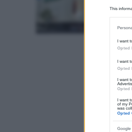
This informa
Downstream P
Please note
Persona
information 
deny consent
I want t
in below Go
Opted 
I want t
Opted 
I want 
Advertis
Opted 
I want t
of my P
was col
Opted 
Google 