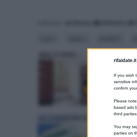
ordina per:
pertinenza
alfabetico
costo
origine
prodotti
p
EDILKAMIN
UNI
rifaidate.it
If you wish 
sensitive in
confirm your
Please note
based ads b
third parties
EL CORTE INGLES
You may sepa
parties on 