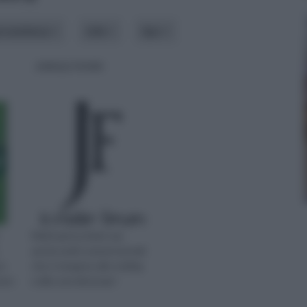
rovenienza
stile
tipo
JUNGLE FEVER
Molti parrucchieri, ma
anche molti comuni mortali
un
che ci tengono allo styling
vero
e alla cura dei propri