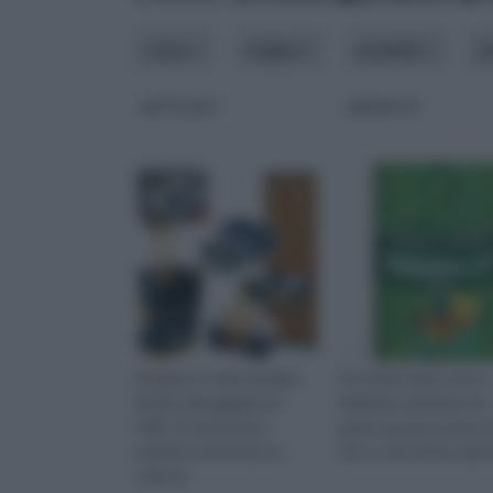
costo
origine
prodotti
p
ARTPLAST
GREEN UP
Artplast è stata fondata
Per molti coloro che si
da Dino Baraggioli nel
dedicano al fai da te la
1981. Si tratta di un
green up può essere 
azienda conosciuta su
sito, e una rivista, dav
scala na