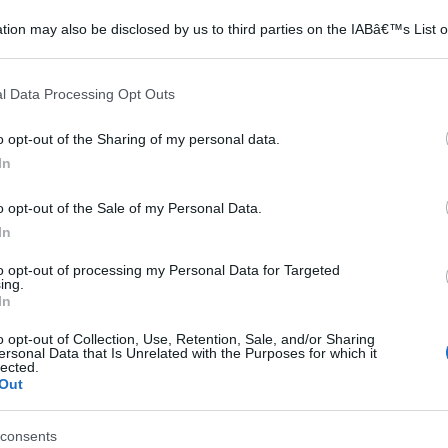
tion may also be disclosed by us to third parties on the IABâ€™s List o
articipants that may further disclose it to other third parties.
 that this website/app uses one or more Google services and may gath
l Data Processing Opt Outs
including but not limited to your visit or usage behaviour. You may click 
 to Google and its third-party tags to use your data for below specifi
o opt-out of the Sharing of my personal data.
ogle consent section.
In
o opt-out of the Sale of my Personal Data.
In
to opt-out of processing my Personal Data for Targeted
ing.
In
o opt-out of Collection, Use, Retention, Sale, and/or Sharing
ersonal Data that Is Unrelated with the Purposes for which it
lected.
Out
consents