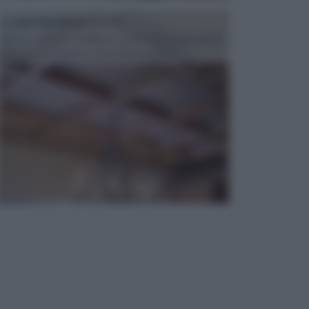
CONTROSOFFITTI
Spesso, quando si edifica o si ristruttura una casa, si
opta per la creazione di un controsoffitto. ...