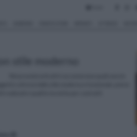
Forum
NTO
GIARDINO
PIANTE E FIORI
IMPIANTI
ATTREZZI
MATERI
n stile moderno
Nei prossimi articoli ti racconteremo quali sono le
getti e attrezzi dallo stile moderno e funzionale; potrai
 realizzati e quali le tecniche per costruirli.
data