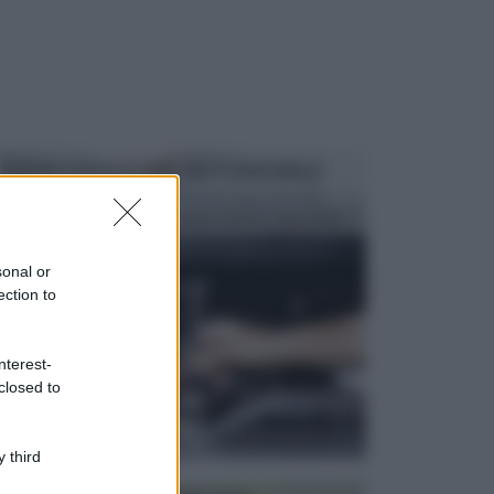
MANUTENZIONE AUTOMOBILE
In tempi come questi, il fai da te è una cosa che
aggrada sempre di piu, quando si tratta della prop...
sonal or
ection to
nterest-
closed to
 third