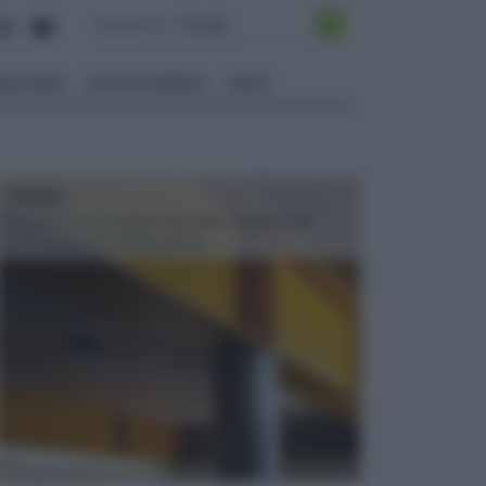
ALI EDILI
ECOSOSTENIBILE
VIDEO
TRAVI
Il fai da te non consiste solo nell' occuparsi del
confezionamento di piccoli og...