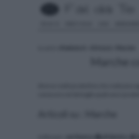
FAI DA TE
PARETI SOLAI
CASA
ARREDAME
tu sei in :
rifaidate.it
»
Attrezzi
»
Marche
Marche co
diverse realtà produttive che realizzano og
conoscere nel dettaglio quali sono i prodotti
Articoli su : Marche
ordina per:
pertinenza
alfabetico