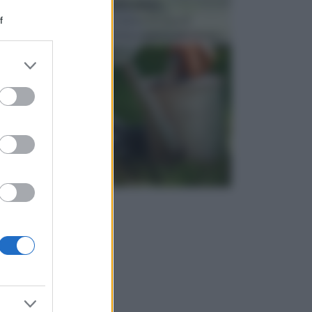
ATTREZZI DA GIARDINO
f
Picconi, rastrelli e vanghe: Tutti e tre questi
elementi sono indicati per la lavorazione del terren...
er and store
to grant or
ed purposes