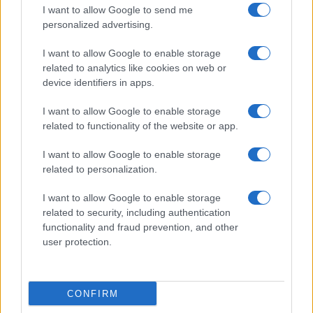
I want to allow Google to send me
personalized advertising.
I want to allow Google to enable storage
related to analytics like cookies on web or
device identifiers in apps.
I want to allow Google to enable storage
related to functionality of the website or app.
I want to allow Google to enable storage
related to personalization.
I want to allow Google to enable storage
related to security, including authentication
functionality and fraud prevention, and other
user protection.
CONFIRM