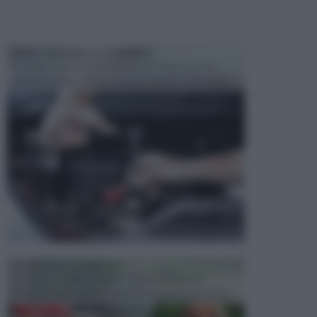
MANUTENZIONE AUTOMOBILE
In tempi come questi, il fai da te è una cosa che
aggrada sempre di piu, quando si tratta della prop...
ATTREZZI DA GIARDINO
Picconi, rastrelli e vanghe: Tutti e tre questi
elementi sono indicati per la lavorazione del terren...