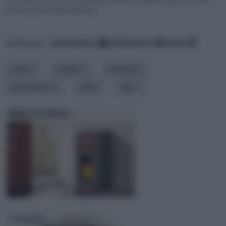
un sito, e una rivista, davvero
ordina per:
pertinenza
alfabetico
data
costo
origine
prodotti
provenienza
stile
tipo
EDILKAMIN
UNIBAL