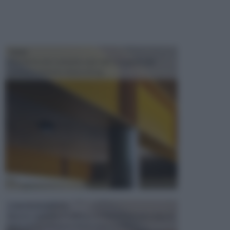
TRAVI
Il fai da te non consiste solo nell' occuparsi del
confezionamento di piccoli og...
CONTROSOFFITTI
Spesso, quando si edifica o si ristruttura una casa, si
opta per la creazione di un controsoffitto. ...