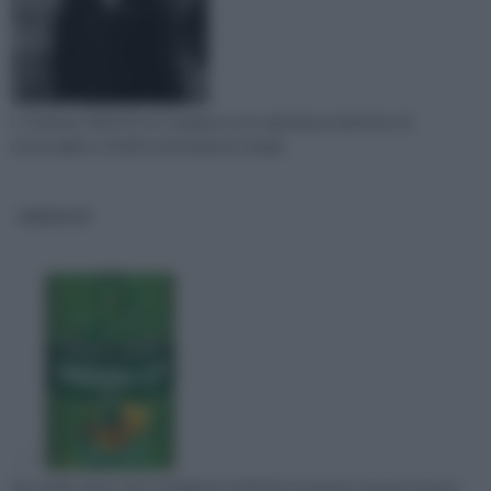
L’ Andreas Stihl AG & Company è un’ azienda produttrice di
motoseghe e di altre attrezzature da gia
GREEN UP
Per molti coloro che si dedicano al fai da te la green up può essere