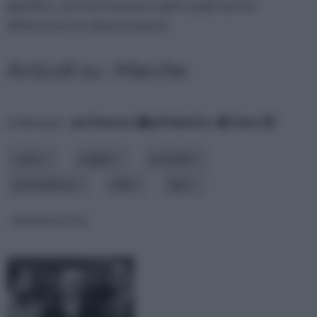
giardino, così che tu possa capire quali sono le
differenze tra i diversi marchi.
Articoli su : Marche
ordina per:
pertinenza
alfabetico
data
costo
origine
prodotti
provenienza
stile
tipo
ANDREAS STIHL