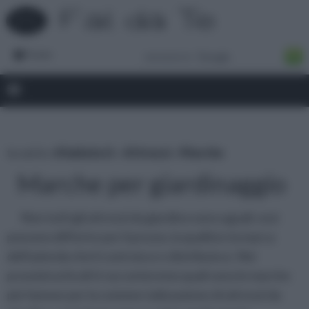
Forum
tu sei in :
rifaidate.it
»
Attrezzi
»
Marche
Marche per giardinaggio
Non tutti gli attrezzi da giardino sono uguali; essi
possono differire per il prezzo, la qualità e la marca
dell'azienda che li costruisce e distribuisce. Nei
prossimi articoli ti racconteremo quali sono le marche
più famose per la commercializzazione di attrezzi da