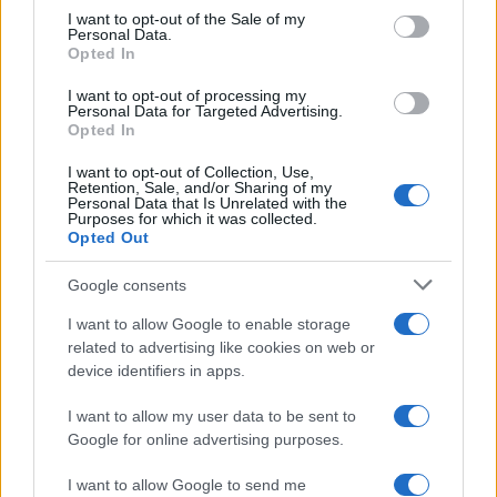
services and may gather and store information including but
I want to opt-out of the Sale of my
Personal Data.
not limited to your visit or usage behaviour. You may click to
Opted In
grant or deny consent to Google and its third-party tags to
use your data for below specified purposes in below Google
I want to opt-out of processing my
consent section.
Personal Data for Targeted Advertising.
Opted In
I want to opt-out of Collection, Use,
Retention, Sale, and/or Sharing of my
Personal Data that Is Unrelated with the
Purposes for which it was collected.
Opted Out
Google consents
I want to allow Google to enable storage
related to advertising like cookies on web or
device identifiers in apps.
I want to allow my user data to be sent to
Google for online advertising purposes.
I want to allow Google to send me