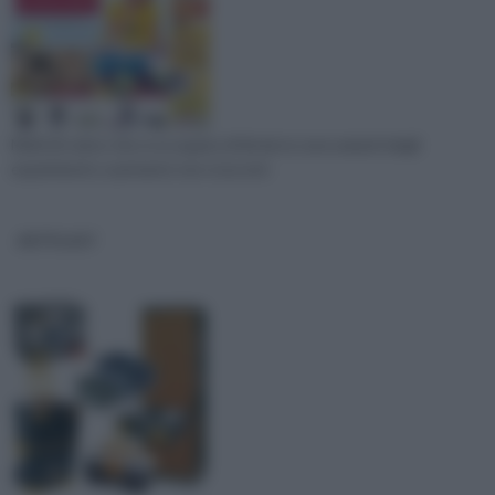
Molti di coloro che si occupano di fai da te sono amanti degli
esperimenti, e pertanto non si accont
ARTPLAST