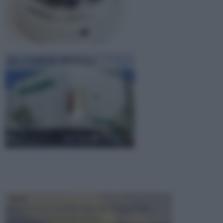
EL CORTE INGLES
TRAVI
Il fai da te non consiste solo nell' occuparsi del
confezionamento di piccoli og...