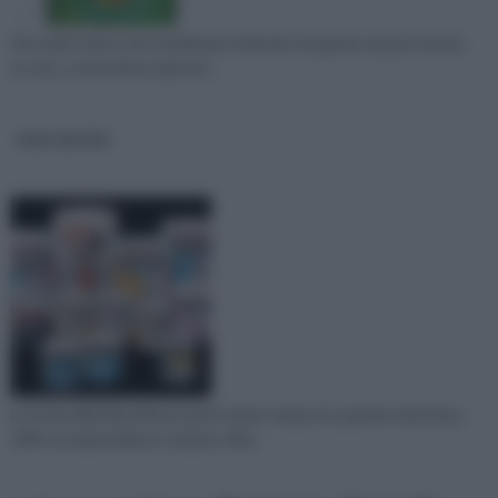
Per molti coloro che si dedicano al fai da te la green up può essere
un sito, e una rivista, davvero
MAX MEYER
la storia della Max Meyer parte molto tempo fa, quando nel lontao
1895 un imprenditore svizzero, Max