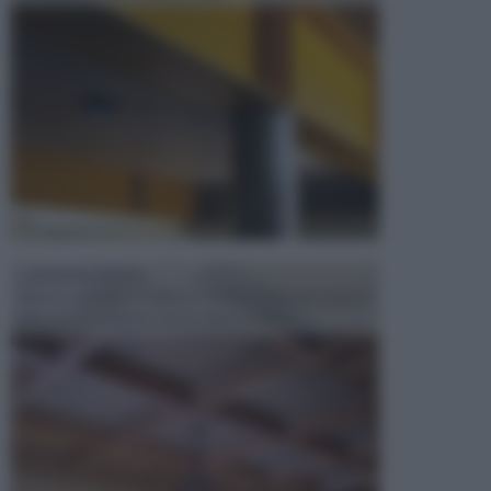
CONTROSOFFITTI
Spesso, quando si edifica o si ristruttura una casa, si
opta per la creazione di un controsoffitto. ...