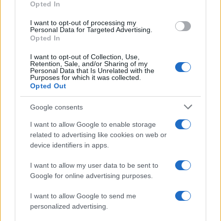
Opted In
grant or deny consent to Google and its third-party tags to
use your data for below specified purposes in below Google
I want to opt-out of processing my
consent section.
Personal Data for Targeted Advertising.
Opted In
I want to opt-out of Collection, Use,
Retention, Sale, and/or Sharing of my
Personal Data that Is Unrelated with the
Purposes for which it was collected.
Opted Out
Google consents
I want to allow Google to enable storage
related to advertising like cookies on web or
device identifiers in apps.
©2026 - rifaidate.it - p.iva 03338800984
Privacy
Pubblicità
I want to allow my user data to be sent to
Google for online advertising purposes.
I want to allow Google to send me
personalized advertising.