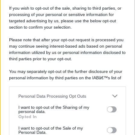
If you wish to opt-out of the sale, sharing to third parties, or
processing of your personal or sensitive information for
targeted advertising by us, please use the below opt-out
section to confirm your selection.
Please note that after your opt-out request is processed you
may continue seeing interest-based ads based on personal
information utilized by us or personal information disclosed to
third parties prior to your opt-out.
You may separately opt-out of the further disclosure of your
personal information by third parties on the IABâ€™s list of
downstream participants.
Personal Data Processing Opt Outs
This information may also be disclosed by us to third parties
on the IABâ€™s List of Downstream Participants that may
I want to opt-out of the Sharing of my
further disclose it to other third parties.
personal data.
Opted In
Please note that this website/app uses one or more Google
services and may gather and store information including but
I want to opt-out of the Sale of my
Personal Data.
not limited to your visit or usage behaviour. You may click to