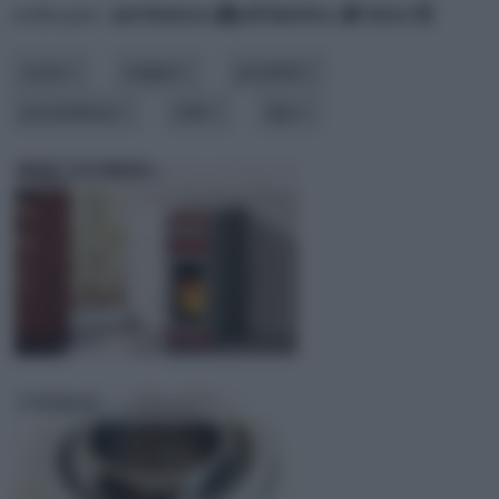
ordina per:
pertinenza
alfabetico
data
costo
origine
prodotti
provenienza
stile
tipo
EDILKAMIN
UNIBAL