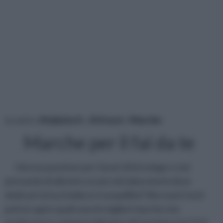
tu sei in :
rifaidate.it
»
Attrezzi
»
Marche
Marche per il fai da te
Hai una passione per i lavori di bricolage e stai
pensando di allestire un piccolo laboratorio dove
dedicarti al tuo hobby in tranquillità? Nei nostri testi
potrai capire quali sono le migliori marche che
producono e commercializzano attrezzature per il fai