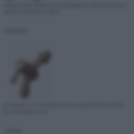
Artplast è stata fondata da Dino Baraggioli nel 1981. Si tratta di un
azienda conosciuta su scala na
BONFANTE
La bonfante s. r. l. è un’ azienda che si occupa di articoli per il fai da
te, e che quindi è un sol
CFADDA