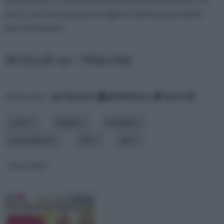
da te, così che tu possa scegliere dei buoni prodotti
per i tuoi lavori.
Articoli su : Marche
ordina per:
pertinenza
alfabetico
data
costo
origine
prodotti
provenienza
stile
tipo
VBS HOBBY