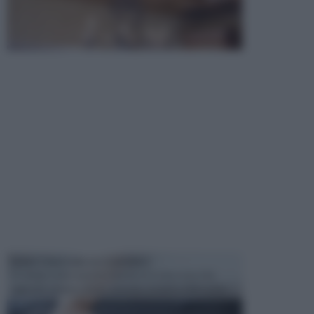
MANUTENZIONE AUTOMOBILE
In tempi come questi, il fai da te è una cosa che
aggrada sempre di piu, quando si tratta della prop...