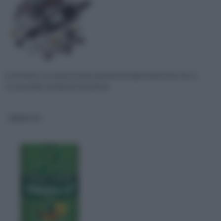
La Dremel è una famosissima azienda di origini americane che si
occupa della vendita di utensili ele
GREEN UP