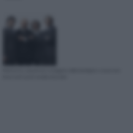
Molti di voi, soprattutto se leggono dalla Sardegna o conoscono
bene tutti i punti vendita di prodot