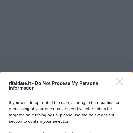
©2026 - rifaidate.it - p.iva 03338800984
Privacy
Pubblicità
rifaidate.it -
Do Not Process My Personal
Information
If you wish to opt-out of the sale, sharing to third parties, or
processing of your personal or sensitive information for
targeted advertising by us, please use the below opt-out
section to confirm your selection.