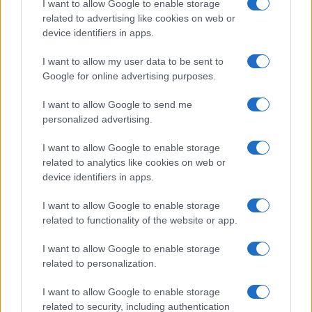
I want to allow Google to enable storage
related to advertising like cookies on web or
device identifiers in apps.
I want to allow my user data to be sent to
Google for online advertising purposes.
I want to allow Google to send me
personalized advertising.
I want to allow Google to enable storage
related to analytics like cookies on web or
device identifiers in apps.
I want to allow Google to enable storage
related to functionality of the website or app.
I want to allow Google to enable storage
related to personalization.
I want to allow Google to enable storage
related to security, including authentication