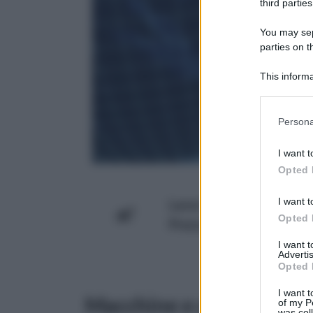
third parties
You may sepa
parties on 
This informa
Downstream P
Please note
Persona
information 
deny consent
I want t
in below Go
Opted 
I want t
Lavor 240446 Pompa Elett
Opted 
Prezzo:
in offerta su Amazo
I want 
Advertis
Opted 
I want t
Macchine e cellulari
of my P
was col