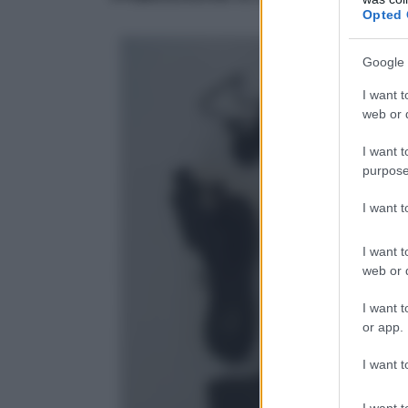
Opted 
Google 
I want t
web or d
I want t
purpose
I want 
I want t
web or d
I want t
or app.
I want t
I want t