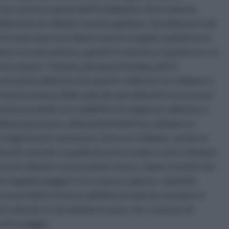
non si preoccupano dell’installazione di un sistema
illamente al cellulare mentre guidano. Il problema è che
le mani siano sul volante mentre si guida, quindi non è
duce un’autovettura, quindi si tratta di un aspetto su cui
re umano. Tuttavia, più passa il tempo, più la
icazioni abbinate ai trasporti: utilizzare un cellulare a
tanto premura delle aziende specializzate in accessori
mente prodotti che soddisfino le esigenze collettive e
la propria auto, utilizzando il telefono cellulare in
 esigenze più comuni per chi ha un cellulare, anche se
izzarlo a bordo, è quella di averlo sempre carico. Sempre
nza il cellulare non possiamo vivere, siamo convinti che
lle tragedie peggiori che ci possa capitare. Quindi le
 un prodotto che ha cambiato il modo di concepire il
zarlo a bordo: il caricabatterie auto, che consente di
 è in viaggio.