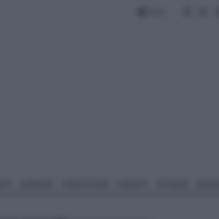
Forum
NTO
GIARDINO
PIANTE E FIORI
IMPIANTI
ATTREZZI
MATERI