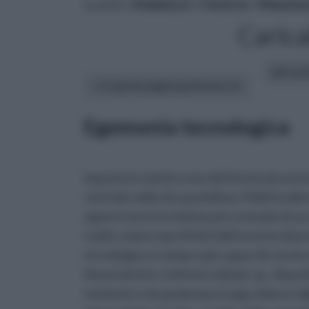
tu sei in :
rifaidate.it
»
Fai da te
»
Manuten
Carica
altri art
In questa pagina parleremo di :
Egemonia tecnologica
imposta in maniera non dichiarata da una 
centrale nella vita quotidiana. Molti la ab
opporsi senza la minima percentuale di succ
realtà, siamo sopraffatti dall’avvento di pr
tecnologico e sempre più capaci di convinc
Rasoi elettrici, telefoni cellulari, pc, dispo
momento e da qualunque luogo, bilance digita