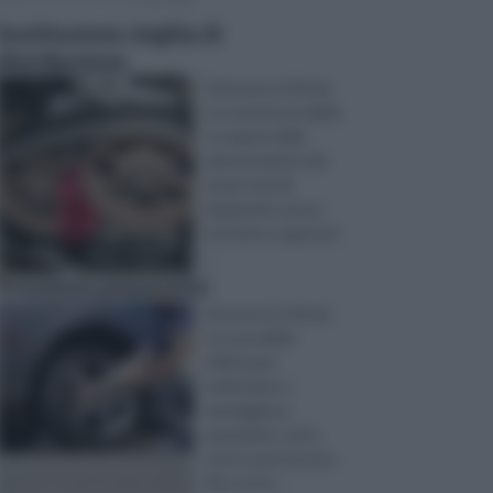
Sostituzione cinghia di
distribuzione
Attraverso il fai da
te è anche possibile
occuparsi della
manutenzione dei
propri veicoli,
imparando nuove
tecniche e apprend
...
Pressione pneumatici
Attraverso il fai da
te è possibile
effettuare
moltissime e
vantaggiose
operazioni, sotto
tutti i punti di vista.
Ma cos’è il ...