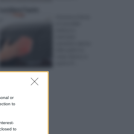
Lucidare l'auto
Attraverso il fai da
te è possibile
dedicarsi a
tantissime
operazioni, ognuna
delle quali in un
campo diverso, in
quanto il f ...
sonal or
ection to
nterest-
closed to