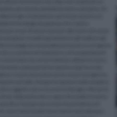
evolezza che la nostra vita, dopo aver acquistato un
pleta, più sensata, più bella da vivere e più piena. Un
ndiamo in giro. Esattamente, perché per quanto ci si
bbio la tecnologia sia qualcosa che ci aiuta a
mo per un po’ di minuti a pensare alla nostra vita senza
 perplessi. In molti (soprattutto tra gli studiosi e gli
della tecnologia sia sostanzialmente basato su un inganno
cato ci convince nel momento in cui lo acquistiamo di
i convinciamo che senza il telefono cellulare la nostra
 la mente umana partorisse questa scoperta, la vita
esso. L’uomo viveva bene anche senza l’asciugatrice,
 computer portatile. Dunque la risposta è molto semplice:
 di un oggetto, non se ne avverte il bisogno. Ma tant’è:
 di noi, della nostra vita, è capace di scandire le nostre
specifico. Dunque non ci resta che prenderla così
he sono i fattori positivi di un fattore tanto discusso