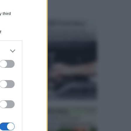
 third
MANUTENZIONE AUTOMOBILE
In tempi come questi, il fai da te è una cosa che
f
aggrada sempre di piu, quando si tratta della prop...
er and store
to grant or
ed purposes
ATTREZZI DA GIARDINO
Picconi, rastrelli e vanghe: Tutti e tre questi
elementi sono indicati per la lavorazione del terren...