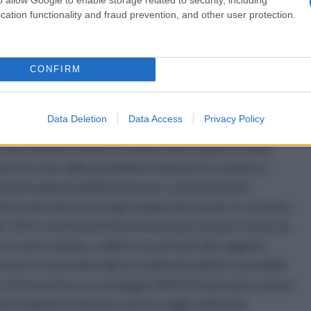
cation functionality and fraud prevention, and other user protection.
CONFIRM
Data Deletion
Data Access
Privacy Policy
hanno completamente rivoluzionato la storia
 del cammino umano. Il settore dei trasporti e delle
i arrecate dalla possibilità di spostarsi su quattro
onché sulla possibilità di essere costantemente
ondo, praticamente da ogni angolo del mondo. In comune,
ri: oltre a trattarsi di due innovazioni comuni e tutte da
 usare insieme, a differenza di tanti altri oggetti
cessori e si prendano gli accorgimenti adatti, è possibile
ida. Se facessimo un sondaggio delle infrazioni più comuni
e la guida al telefono: ancora oggi, moltissimi