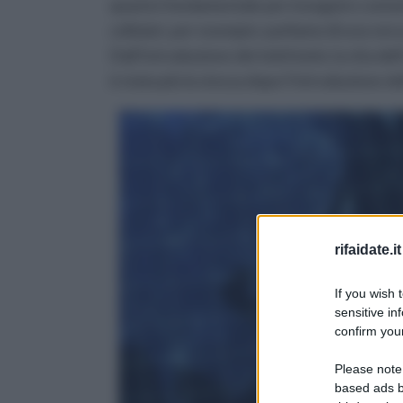
quanto fondamentale per inseguire costant
cellulari, per esempio: parliamo di una ver
Dall’introduzione dei telefonini, la vita d
è stata più la stessa dopo l’introduzione d
rifaidate.it
If you wish 
sensitive in
confirm your
Please note
based ads b