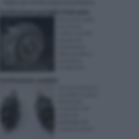
Pagine più visitate di questa settimana
Sostituzione pastiglie freni auto
Nonostante quello
che si possa
credere, una delle
operazioni di
manutenzione
dell'automobile, la
sostituzione
pastiglie freni ...
Sostituzione candele
attraverso il fai da te
è possibile occuparsi
di tantissime
occupazioni, che
variano dal
giardinaggio alla
creazione di prodo ...