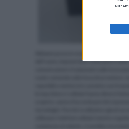
authenti
Abbiamo preso in esame due scoperte che 
dell’uomo, imponendosi come pietre miliari
comunicazioni si è plasmato sulle innovazion
ruote contando sulla forza di un motore, n
reperibili e mettersi in contatto con il m
le macchine e i cellulari hanno diversi fatto
scoprire, vanno d’accordo perché si possono
tecnologici. Purché si utilizzino i giusti ac
utilizzare i telefoni cellulari mentre si gu
commesse al volante, ci sarebbe sicurament