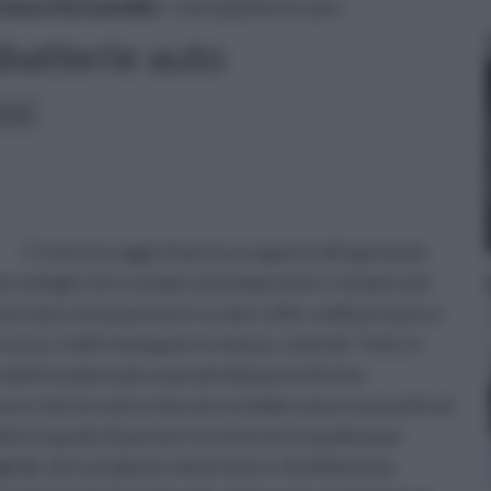
zione Automobile
» Caricabatterie auto
batterie auto
icoli:
C’è ancora oggi chi prova a opporsi all’egemonia
tecnologia che è sempre più imperante e sempre più
bracciano senza pensarci su due volte; molti provano a
esso; molti rimangono in mezzo, neutrali. Tutti, in
odotti sempre più avanzati dal punto di vista
erci che la nostra vita non avrebbe senso senza di essi.
sitivi in grado di portarci su internet in qualunque
li, attrezzi ginnici elettronici e di ultimissima