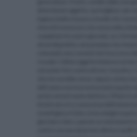
generazione. Il tutto, condito dalla consap
determinato oggetto, sarà migliore: più com
inganno bello e buono, è inutile che ci pre
sforzi di riconoscere che senza ombra di du
completare le nostre giornate, se ci fermia
alcuni dispositivi, non possiamo che rimanere
scienziati) sono convinti che il successo 
cruciale: l’ultimo oggetto immesso sul mer
non poter fare a meno di esso. In pratica, c
vita non avrebbe senso: eppure, prima che
dell’uomo scorreva serena tanto quanto ad
anche senza il rasoio elettrico, l’iPad e il
finché non si è a conoscenza dell’esistenza
ormai il gioco è fatto, la tecnologia fa parte
giornate e dare a queste un orientamento 
com’è e cercare di portare alla luce quelli c