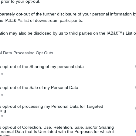
 prior to your opt-out.
rately opt-out of the further disclosure of your personal information by
the IABâ€™s list of downstream participants.
tion may also be disclosed by us to third parties on the IABâ€™s List o
articipants that may further disclose it to other third parties.
 that this website/app uses one or more Google services and may gath
l Data Processing Opt Outs
including but not limited to your visit or usage behaviour. You may click 
 to Google and its third-party tags to use your data for below specifi
o opt-out of the Sharing of my personal data.
ogle consent section.
In
o opt-out of the Sale of my Personal Data.
rica per Aspira Olio
In
n a: 55,82€
to opt-out of processing my Personal Data for Targeted
ing.
In
o opt-out of Collection, Use, Retention, Sale, and/or Sharing
ersonal Data that Is Unrelated with the Purposes for which it
lected.