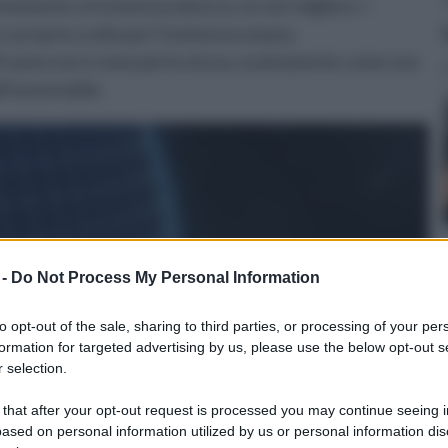
emente un’esistenza diversa, se non migliore. I
a e propria svolta per l’esistenza umana.
ell’uomo non è stata più la stessa, esattamente come non
ell’automobile.
 -
Do Not Process My Personal Information
to opt-out of the sale, sharing to third parties, or processing of your per
formation for targeted advertising by us, please use the below opt-out s
 selection.
 that after your opt-out request is processed you may continue seeing i
ased on personal information utilized by us or personal information dis