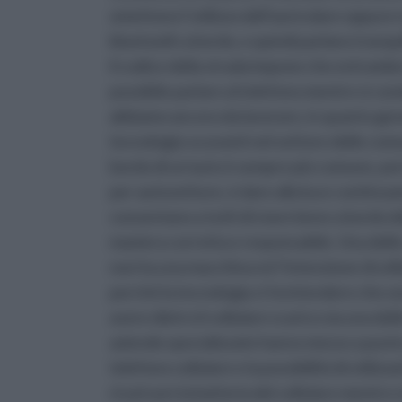
omettono l’utilizzo dell’auricolare oppure 
bluetooth a bordo, e quindi parlano tranqu
il codice della strada impone che entrambe 
possibile parlare al telefono mentre si con
abbiamo ancora da lavorare, in quanto gene
tecnologia va avanti nel settore delle comun
bordo di un’auto è sempre più comune, per
per autovetture, è dare alla luce continua
consentano a tutti di stare bene a bordo del
maniera corretta e responsabile. Una delle
non ha una macchina né l’intenzione di util
perché la tecnologia ci fa intendere che se
avere dietro il cellulare scarico sia una de
aziende specializzate hanno messo a punto
telefono cellulare e la possibilità di utiliz
ricaricare la batteria del cellulare mentre si