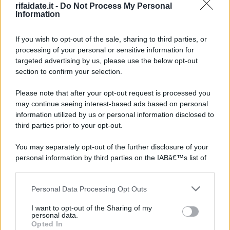
rifaidate.it -
Do Not Process My Personal
Information
If you wish to opt-out of the sale, sharing to third parties, or
processing of your personal or sensitive information for
targeted advertising by us, please use the below opt-out
section to confirm your selection.
Please note that after your opt-out request is processed you
may continue seeing interest-based ads based on personal
information utilized by us or personal information disclosed to
third parties prior to your opt-out.
You may separately opt-out of the further disclosure of your
personal information by third parties on the IABâ€™s list of
downstream participants.
Personal Data Processing Opt Outs
This information may also be disclosed by us to third parties
on the IABâ€™s List of Downstream Participants that may
I want to opt-out of the Sharing of my
further disclose it to other third parties.
personal data.
Opted In
Please note that this website/app uses one or more Google