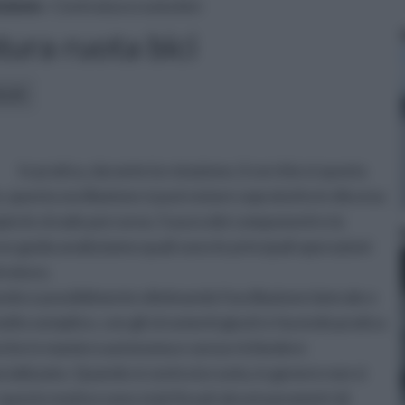
zione
» Centratura ruota bici
ura ruota bici
icoli:
In pratica, durante la rotazione, il cerchio si sposta
 questa oscillazione si può notare sopratutto in discesa
pio le strade percorse, l'usura dei componenti e la
ve guida analizziamo quali sono le principali operazioni
tratura.
ando e possibilmente eliminando l'oscillazione laterale e
lto semplice, con gli strumenti giusti e facendo pratica
anche in maniera autonoma e senza richiedere
ializzato. Quando si centra la ruota, in genere non si
questo motivo sono stati fissati alcuni parametri di