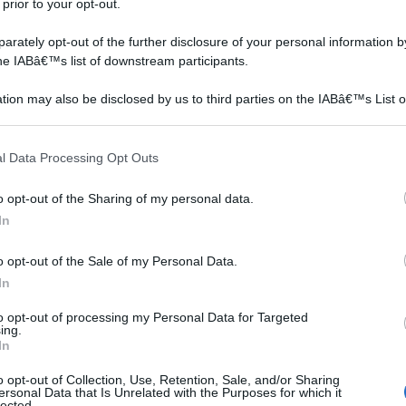
 prior to your opt-out.
 laterale della ruota
rately opt-out of the further disclosure of your personal information by
the IABâ€™s list of downstream participants.
tion may also be disclosed by us to third parties on the IABâ€™s List o
empo
articipants that may further disclose it to other third parties.
i
 that this website/app uses one or more Google services and may gath
l Data Processing Opt Outs
including but not limited to your visit or usage behaviour. You may click 
 to Google and its third-party tags to use your data for below specifi
sarà
o opt-out of the Sharing of my personal data.
ogle consent section.
etto
In
o opt-out of the Sale of my Personal Data.
ro si
In
ndo
to opt-out of processing my Personal Data for Targeted
ing.
nga
In
della ruota si devono rispettare le seguenti distanze,
o opt-out of Collection, Use, Retention, Sale, and/or Sharing
ale. Ci sono 3 millimetri di tolleranza per le biciclette
ersonal Data that Is Unrelated with the Purposes for which it
lected.