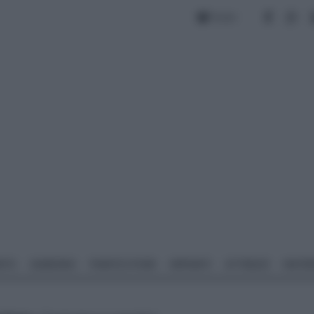
Forum
NTO
GIARDINO
PIANTE E FIORI
IMPIANTI
ATTREZZI
MATERI