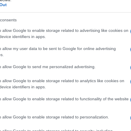
professionali e appena 0,3 millimetri per biciclette da
Out
consents
Pulizia bicicletta
Manutenzione e pulizia
o allow Google to enable storage related to advertising like cookies on
catena bici
evice identifiers in apps.
o allow my user data to be sent to Google for online advertising
s.
to allow Google to send me personalized advertising.
o allow Google to enable storage related to analytics like cookies on
evice identifiers in apps.
La pulizia della bicicletta è
La cara, vecchia bici,
o allow Google to enable storage related to functionality of the website
una delle operazioni che
magari quella dei nonni,
vanno effettuate in
gelosamente custodita in
o allow Google to enable storage related to personalization.
,
maniera periodica per
cantina o nell'angolo più
eseguire la corretta
sicuro del garage, è stata
e e
manutenzione del proprio
rimessa a nuovo con poca
o allow Google to enable storage related to security, including