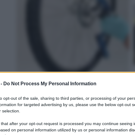
 -
Do Not Process My Personal Information
i Rete Professionali, 104PCS Manutenzione del
to opt-out of the sale, sharing to third parties, or processing of your per
formation for targeted advertising by us, please use the below opt-out s
ori 50PCS e Coperchi 50PCS Adatti per il Fai-Da-Te,
 selection.
zione - NC28
n a: 22,99€
 that after your opt-out request is processed you may continue seeing i
ased on personal information utilized by us or personal information dis