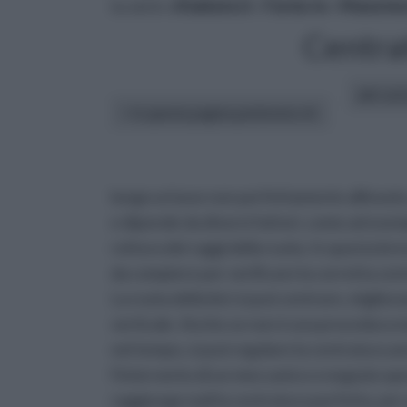
tu sei in :
rifaidate.it
»
Fai da te
»
Manuten
Centrat
altri art
In questa pagina parleremo di :
lungo un'asse non perfettamente allineato,
e dipende da diversi fattori, come ad esem
rottura dei raggi della ruota. In questa bre
da compiere per verificare la corretta cen
La ruota della bici si può centrare, miglior
verticale. Anche se non è una procedura mo
nel tempo, si può regolare la centratura 
l'intervento di un meccanico o negozio spec
raggiunge mail la centratura perfetta, per 