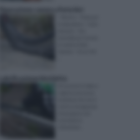
Riparazione camera d'aria bici
- Mastice - Pezze per
la riparazione - Carta
abrasiva - Una
bacinella per testare
la camera d'aria
riparata - Un po' di b
...
Lubrificazione bicicletta
Di recente in Italia si
registra una nuova
tendenza che non è
solo la conseguenza
di una grave crisi
economica e
istituzional ...