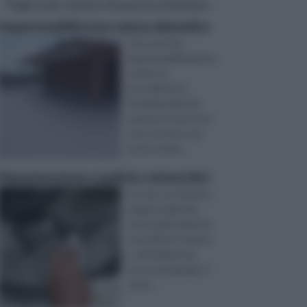
Pagine più visitate di questa settimana
Impermeabilizzare senza demolire
Una corretta
impermeabilizzazione
risulta un
procedimento
fondamentale da
mettere in atto non
solo sul tetto, ma
anche nel ba ...
Manutenzione e pulizia catena bici
La cara, vecchia bici,
magari quella dei
nonni, gelosamente
custodita in cantina
o nell'angolo più
sicuro del garage, è
stata ...