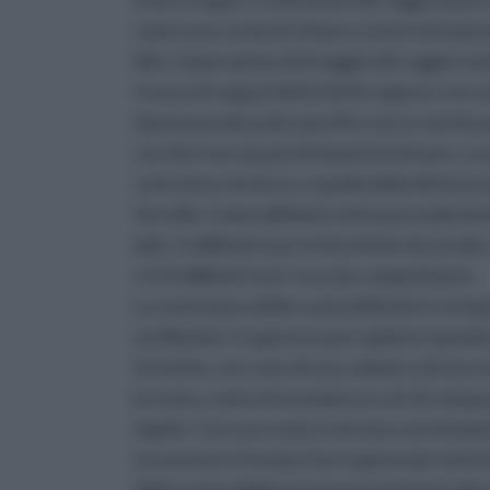
come una corda di chitarra, la loro tension
dita. L'operazione di tiraggio dei raggi è s
trova nei negozi di biciclette oppure con un
Questa pratica più specifica serve anche per 
cerchio non sia perfettamente lineare. La 
centratura fai da te e quella della distanz
forcella. Come abbiamo visto precedenteme
dati, 5 millimetri per le biciclette da strada
e 0,3 millimetri per l'uso da competizione.
La centratura della ruota della bici è un'
oscillazioni. In genere può capitare quand
tecniche, o in caso di una caduta o di una 
la ruota, come ad esempio un set di compara
nipple. Con una ruota centrata correttame
sicurezza in frenata che in generale tutta l
della ruota migliorano le prestazioni in di