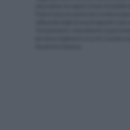
misurazione da seguire in base al modello di
Si deve tener presente che si tratta sempr
utilizzando degli strumenti appositi come
Tensionometro, naturalmente si può rimedia
piccoli accorgimenti e trucchi. In pratica si
durante la rotazione.