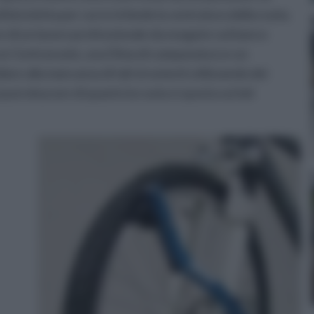
 bicicletta per cui si richiede la centratura della ruota.
e di un lavoro professionale da eseguire sul banco
 un Centraruote, una Dima di campanatura e un
re alla mancanza di tali strumenti utilizzando dei
 può misurare di quanto la ruota si sposta sui lati