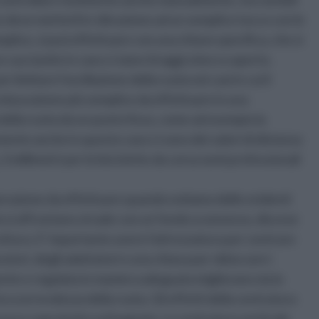
e deve metterli in vibrazione ad un semplice tocco con le
emplice, si può effettuare con una chiave specifica, che si
 cacciavite in caso ci siano tiraggi a becco aperto.
limitare l'oscillazione della ruota nei casi in cui il
misurazione più semplice da effettuare in una
a della ruota da un punto fisso, come ad esempio la
nte anche in questo caso ci sono dei valori di distanza
, 2 millimetri per le biciclette da corsa semi professionali
operazione da effettuare quando notiamo delle evidenti
o si affrontano strade con un fondo sconnesso, discese
rottura. E' importante avere l'attrezzatura per centrare
tori, degli adattatori e una chiava per sbloccare i
nte e regolata in maniera adeguata migliorano sia la
a scorrevolezza della ruota. Gli effetti della centratura
scesa e sopratutto sul bagnato. La centratura verticale